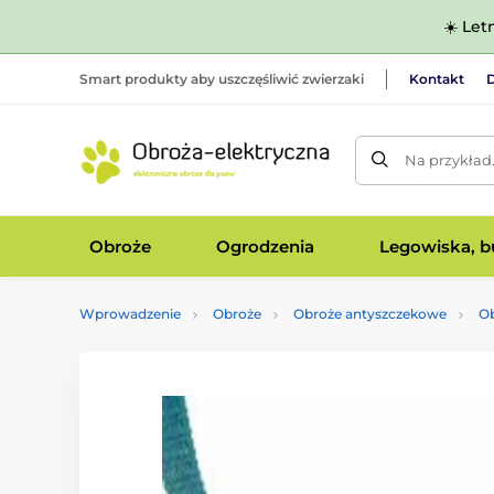
☀️ Let
Smart produkty aby uszczęśliwić zwierzaki
Kontakt
D
Na przykład
Obroże
Ogrodzenia
Legowiska, bu
Wprowadzenie
Obroże
Obroże antyszczekowe
Ob