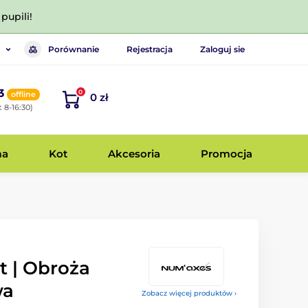
pupili!
Porównanie
Rejestracja
Zaloguj sie
3
0
offline
0 zł
 8-16:30)
ma
Kot
Akcesoria
Promocja
t | Obroża
wa
Zobacz więcej produktów ›