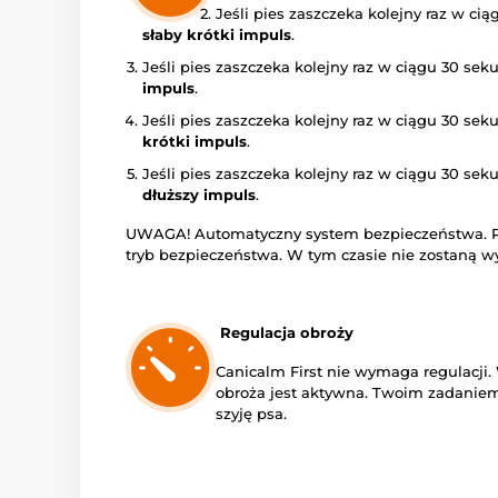
Jeśli pies zaszczeka kolejny raz w ci
słaby krótki impuls
.
Jeśli pies zaszczeka kolejny raz w ciągu 30 se
impuls
.
Jeśli pies zaszczeka kolejny raz w ciągu 30 se
krótki impuls
.
Jeśli pies zaszczeka kolejny raz w ciągu 30 se
dłuższy impuls
.
UWAGA! Automatyczny system bezpieczeństwa. P
tryb bezpieczeństwa. W tym czasie nie zostaną w
Regulacja obroży
Canicalm First nie wymaga regulacji
obroża jest aktywna. Twoim zadaniem
szyję psa.