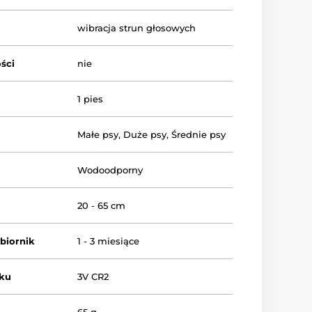
wibracja strun głosowych
ści
nie
1 pies
Małe psy
,
Duże psy
,
Średnie psy
Wodoodporny
20 - 65 cm
dbiornik
1 - 3 miesiące
iku
3V CR2