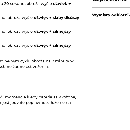
Waga odbiornika
ągu 30 sekund, obroża wyśle
dźwięk +
Wymiary odbiorni
kund, obroża wyśle
dźwięk + słaby dłuższy
kund, obroża wyśle
dźwięk + silniejszy
kund, obroża wyśle
dźwięk + silniejszy
o pełnym cyklu obroża na 2 minuty w
ysłane żadne ostrzeżenia.
. W momencie kiedy baterie są włożone,
 jest jedynie poprawne założenie na