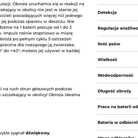
lacji. Obroża uruchamia się w reakcji na
kający w okolicy nie jest w stanie jej
Detekcja
cicieli posiadających więcej niż jednego
jej podczas spaceru w deszczu. Nie
enie na 1 baterii pracuje od 1 do 3
Regulacja wrażliwo
. Impuls rośnie stopniowo w miarę
broża po pełnym cyklu 5 ostrzeżeń
Ilość psów
ezpieczna dla noszącego ją zwierzaka.
° do +40°, możesz jej używać w każdej
Wielkość
Wodoodporność
ji na ruch strun głosowych podczas
Długość obroży
s szczekający w okolicy! Obroża idealna
Praca na baterii o
Bateria w odbiorn
wyśle sygnał
dźwiękowy
.