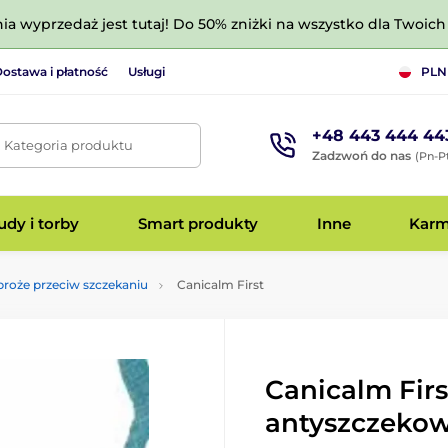
nia wyprzedaż jest tutaj! Do 50% zniżki na wszystko dla Twoich 
ostawa i płatność
Usługi
PLN
+48 443 444 44
. Kategoria produktu
Zadzwoń do nas
(Pn-Pt
dy i torby
Smart produkty
Inne
Kar
roże przeciw szczekaniu
Canicalm First
Canicalm Firs
antyszczeko