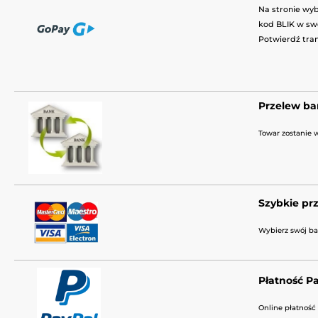
Na stronie wyb
kod BLIK w swo
Potwierdź tran
Przelew b
Towar zostanie 
Szybkie prz
Wybierz swój ba
Płatność P
Online płatność