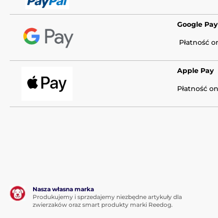
Google Pay
Płatność o
Apple Pay
Płatność o
Nasza własna marka
Produkujemy i sprzedajemy niezbędne artykuły dla
zwierzaków oraz smart produkty marki Reedog.