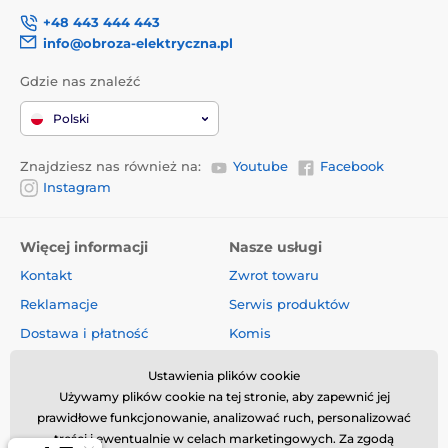
+48 443 444 443
info@obroza-elektryczna.pl
Gdzie nas znaleźć
Polski
Znajdziesz nas również na:
Youtube
Facebook
Instagram
Więcej informacji
Nasze usługi
Kontakt
Zwrot towaru
Reklamacje
Serwis produktów
Dostawa i płatność
Komis
O firmie
Sprzedaż hurtowa
Ustawienia plików cookie
Regulamin
Artykuły i aktualności
Używamy plików cookie na tej stronie, aby zapewnić jej
prawidłowe funkcjonowanie, analizować ruch, personalizować
Oceny i recenzje
treści i ewentualnie w celach marketingowych. Za zgodą