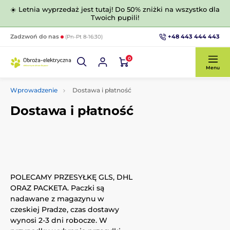
☀️ Letnia wyprzedaż jest tutaj! Do 50% zniżki na wszystko dla
Twoich pupili!
+48 443 444 443
Zadzwoń do nas
(Pn-Pt 8-16:30)
0
Menu
Wprowadzenie
Dostawa i płatność
Dostawa i płatność
POLECAMY PRZESYŁKĘ GLS, DHL
ORAZ PACKETA. Paczki są
nadawane z magazynu w
czeskiej Pradze, czas dostawy
wynosi 2-3 dni robocze. W