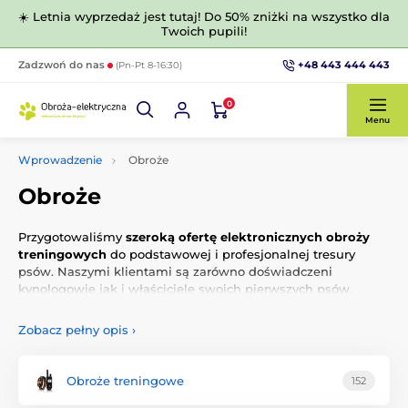
☀️ Letnia wyprzedaż jest tutaj! Do 50% zniżki na wszystko dla
Twoich pupili!
+48 443 444 443
Zadzwoń do nas
(Pn-Pt 8-16:30)
0
Menu
Wprowadzenie
Obroże
Obroże
Przygotowaliśmy
szeroką ofertę elektronicznych obroży
treningowych
do podstawowej i profesjonalnej tresury
psów. Naszymi klientami są zarówno doświadczeni
kynologowie jak i właściciele swoich pierwszych psów.
Wspólną cechą naszych sprawdzonych i certyfikowanych
elektronicznych obroży są
wysoka jakość, niezawodność i
Zobacz pełny opis
›
prosta obsługa.
Elektroniczna obroża nie pozwoli Ci na zrobienie błędu. Do
Obroże treningowe
152
wyboru jest ponad 10-ciu producentów
najlepszych
elektronicznych obroży w bezkonkurencyjnej cenie.
Z