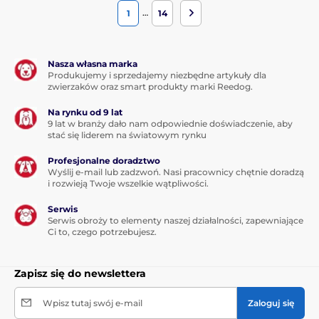
…
1
14
Ladowanie baterii rowniez jest waznym aspektem,
ktorego nie powinno sie pomijac przy zakupie produktu.
Wiekszosc obrozy jest ladowana z apomoca wymiennych
Nasza własna marka
baterii 3,6 lub 9 voltowych. Przy czestym uzyciu obrozy
Produkujemy i sprzedajemy niezbędne artykuły dla
nalezy je systematycznie wymieniac. Wytrzymalosc baterii
zwierzaków oraz smart produkty marki Reedog.
zalezy glownie od jej jakosci. Niektroe obroze wyposazone
sa w baterie ciezko dostepne na rynku, lub dostepne tylko
Na rynku od 9 lat
u producenta. Ich wymiana moze duzo kosztowac i byc
9 lat w branży dało nam odpowiednie doświadczenie, aby
czesto potrzebna. Ze wzgledu na to my proponujemy te
stać się liderem na światowym rynku
obroze, ktore ladowane sa na kable usb lub poprzez
podpiecie do sieci.
Profesjonalne doradztwo
Wyślij e-mail lub zadzwoń. Nasi pracownicy chętnie doradzą
i rozwieją Twoje wszelkie wątpliwości.
10
Czy ustawienie obrozy jest latwe?
Serwis
Wiekszosc obrozy jest zupelnie automatycna. Wystarcz ja
Serwis obroży to elementy naszej działalności, zapewniające
wlozyc psu na szyje i wlaczyc. W niektorych obrozach
Ci to, czego potrzebujesz.
macie mozliwosc ustawiania sily impulsu za pomoca
pokretla w prawym gornym rogu , co takze nie jest
skomplikowane.
Zapisz się do newslettera
Wpisz tutaj swój e-mail
Zaloguj się