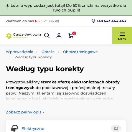
☀️ Letnia wyprzedaż jest tutaj! Do 50% zniżki na wszystko dla
Twoich pupili!
+48 443 444 443
Zadzwoń do nas
(Pn-Pt 8-16:30)
0
Menu
Wprowadzenie
Obroże
Obroże treningowe
Według typu korekty
Według typu korekty
Przygotowaliśmy
szeroką ofertę elektronicznych obroży
treningowych
do podstawowej i profesjonalnej tresury
psów. Naszymi klientami są zarówno doświadczeni
kynologowie jak i właściciele swoich pierwszych psów.
Wspólną cechą naszych sprawdzonych i certyfikowanych
elektronicznych obroży są
wysoka jakość, niezawodność i
Zobacz pełny opis
›
prosta obsługa.
Elektroniczna obroża nie pozwoli Ci na
zrobienie błędu. Do wyboru jest ponad 10-ciu
producentów
najlepszych elektronicznych obroży w
Elektryczne
123