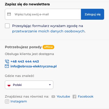
macie mozliwosc ustawiania sily impulsu za pomoca
Zapisz się do newslettera
pokretla w prawym gornym rogu , co takze nie jest
skomplikowane.
Wpisz tutaj swój e-mail
Zaloguj się
Przesyłając formularz wyrażam zgodę na
przetwarzanie moich danych osobowych
.
Potrzebujesz porady
offline
Obsługa klienta jest dostępna
+48 443 444 443
info@obroza-elektryczna.pl
Gdzie nas znaleźć
Polski
Znajdziesz nas również na:
Youtube
Facebook
Instagram