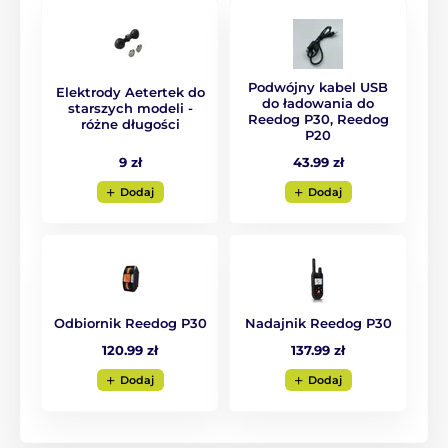
Elektryczne
Wibracyjne
Dźwiękowe
Wodoodporne
Podwójny kabel USB
Elektrody Aetertek do
do ładowania do
Dla małych psów
Dla średnich psów
starszych modeli -
Reedog P30, Reedog
różne długości
P20
Dla dużych psów
Dla 2 psów
9 zł
43.99 zł
Dodaj
Dodaj
Odbiornik Reedog P30
Nadajnik Reedog P30
120.99 zł
137.99 zł
Dodaj
Dodaj