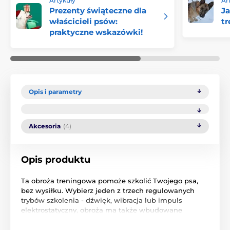
Artykuły
Ar
Prezenty świąteczne dla
Ja
właścicieli psów:
t
praktyczne wskazówki!
Opis i parametry
Akcesoria
(4)
Opis produktu
Ta obroża treningowa pomoże szkolić Twojego psa,
bez wysiłku. Wybierz jeden z trzech regulowanych
trybów szkolenia - dźwięk, wibracja lub impuls
elektrostatyczny, obroża ma także wbudowane
światło, które pomoże Ci znaleźć towarzysza nawet w
ciemności podczas nocnych spacerów.
Pokrętło na