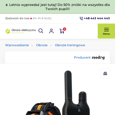
☀️ Letnia wyprzedaż jest tutaj! Do 50% zniżki na wszystko dla
Twoich pupili!
+48 443 444 443
Zadzwoń do nas
(Pn-Pt 8-16:30)
0
Menu
Wprowadzenie
Obroże
Obroże treningowe
Producent