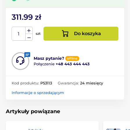
311.99 zł
Do koszyka
szt
Masz pytanie?
offline
Połączenie
+48 443 444 443
Kod produktu:
P53113
Gwarancja:
24 miesięcy
Informacje o sprzedającym
Artykuły powiązane