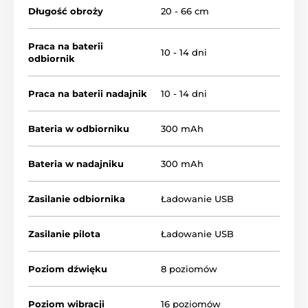
Długość obroży
20 - 66 cm
Praca na baterii
10 - 14 dni
odbiornik
Praca na baterii nadajnik
10 - 14 dni
Bateria w odbiorniku
300 mAh
Zasięg obroży
Bateria w nadajniku
300 mAh
Dzięki obroży treningowej Reedog P30
możesz szkolić swojego psa na
odległość
Zasilanie odbiornika
Ładowanie USB
do 1000 metrów
. Zakres ten jest
wystarczający zarówno do podstawowego jak i
profesjonalnego szkolenia większości psów. Patpet to
Zasilanie pilota
Ładowanie USB
idealny wybór do użytku w mieście, jak i w lesie, gdzie
warunki są gorsze i zasięg może być ograniczony..
Poziom dźwięku
8 poziomów
Typ korekty
Poziom wibracji
16 poziomów