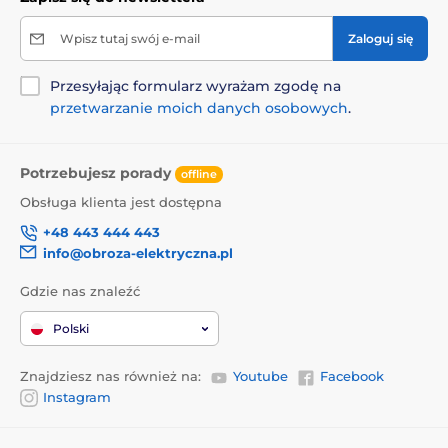
Produkt znajduje się w kategoriach
Wpisz tutaj swój e-mail
Zaloguj się
Obroże treningowe
301 do 600 metrów
Przesyłając formularz wyrażam zgodę na
przetwarzanie moich danych osobowych
.
Elektryczne
Wibracyjne
Dźwiękowe
Wodoodporne
Potrzebujesz porady
offline
Dla średnich psów
Dla dużych psów
Obsługa klienta jest dostępna
Dla upartych psów
Dla 2 psów
+48 443 444 443
info@obroza-elektryczna.pl
Gdzie nas znaleźć
Polski
Znajdziesz nas również na:
Youtube
Facebook
Instagram