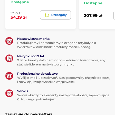
Dostępne
Dostępne
Długość obroży
67.99 zł
Odbiornik
został wyposażony w solidną
Szczegóły
207.99 zł
54.39 zł
plastikową obrożę
wykonaną z wysokiej
jakości materiałów o regulowanej
długości do 20 - 74 cm. Obroża jest odpowiednia dla
wszystkich ras i wszystkich rozmiarów psów od 15 kg.
Nasza własna marka
Produkujemy i sprzedajemy niezbędne artykuły dla
zwierzaków oraz smart produkty marki Reedog.
Waga i rozmiary:
Na rynku od 9 lat
Pilot
: szerokość - 4,5 cm; wysokość - 13,8
9 lat w branży dało nam odpowiednie doświadczenie, aby
stać się liderem na światowym rynku
cm; głębokość 3,2 cm, waga - 77 g.
Odbiornik
: szerokość - 4 cm; wysokość -
Profesjonalne doradztwo
7,8 cm; głębokość - 2,5 cm, waga - 122 g. Metalowe
Wyślij e-mail lub zadzwoń. Nasi pracownicy chętnie doradzą
elektrody 7 i 12 mm.
i rozwieją Twoje wszelkie wątpliwości.
Serwis
Serwis obroży to elementy naszej działalności, zapewniające
Specyfikacje techniczne mogą ulec zmianie bez
Ci to, czego potrzebujesz.
wcześniejszego powiadomienia. Zdjęcia mają
charakter wyłącznie ilustracyjny.
Zapisz się do newslettera