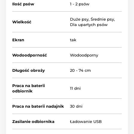
Ilość psów
1 - 2 psów
szkolenia do 2 psów jednocześnie. Pilot i odbiornik są
ładowane przez USB-C, który obsługuje szybkie
ładowanie. Patpet 326 jest odpowiedni dla wszystkich
Duże psy
,
Średnie psy
,
Wielkość
ras i wszystkich rozmiarów psów od 6 miesięcy od
Dla upartych psów
wagi 15 kg
Ekran
tak
Wodoodporność
Wodoodporny
Długość obroży
20 - 74 cm
Praca na baterii
11 dni
odbiornik
Praca na baterii nadajnik
30 dni
Zasilanie odbiornika
Ładowanie USB