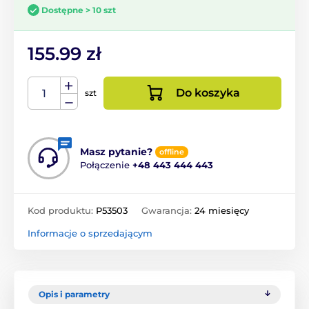
Dostępne > 10 szt
155.99 zł
Do koszyka
szt
Masz pytanie?
offline
Połączenie
+48 443 444 443
Kod produktu:
P53503
Gwarancja:
24 miesięcy
Informacje o sprzedającym
Opis i parametry