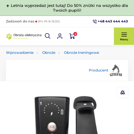
☀️ Letnia wyprzedaż jest tutaj! Do 50% zniżki na wszystko dla
Twoich pupili!
+48 443 444 443
Zadzwoń do nas
(Pn-Pt 8-16:30)
0
Menu
Wprowadzenie
Obroże
Obroże treningowe
Producent