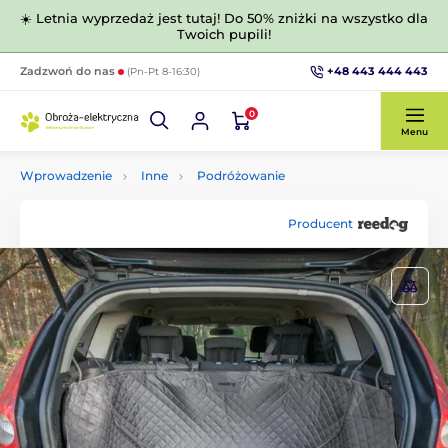
☀️ Letnia wyprzedaż jest tutaj! Do 50% zniżki na wszystko dla
Twoich pupili!
+48 443 444 443
Zadzwoń do nas
(Pn-Pt 8-16:30)
0
Menu
Wprowadzenie
Inne
Podróżowanie
Producent