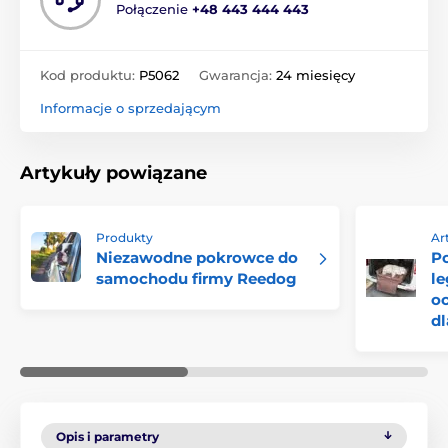
Połączenie
+48 443 444 443
Kod produktu:
P5062
Gwarancja:
24 miesięcy
Informacje o sprzedającym
Artykuły powiązane
Produkty
Ar
Niezawodne pokrowce do
P
samochodu firmy Reedog
l
o
d
Opis i parametry