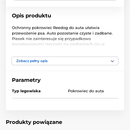
Opis produktu
Ochronny pokrowiec Reedog do auta ułatwia
przewożenie psa. Auto pozostanie czyste i zadbane.
Piesek nie zainteresuje się przypadkowo
pozostawionymi rzeczami na siedzeniach czy w
bagażniku. Pokrowiec jest łatwy w utrzymaniu, błoto
lub sierść usuniesz z niego bez problemu. Odporny i
wytrzymały materiał. Wersja chroniąca wnętrze
Zobacz pełny opis
bagażnika.
Pokrowiec do auta Reedog wykonany jest kodury. Jest
Parametry
to materiał, z którego wykonane są najlepsze
pokrowce, torby transportowe lub plecaki. Wytrzymała
Typ legowiska
Pokrowiec do auta
i odporna tkanina, będzie służyła przez wiele lat.
Przyssawki zapewniające stałą pozycję pokrowca.
Produkty powiązane