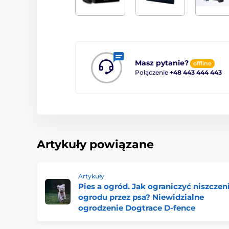
Masz pytanie?
offline
Połączenie
+48 443 444 443
Artykuły powiązane
Artykuły
Pies a ogród. Jak ograniczyć niszczen
ogrodu przez psa? Niewidzialne
ogrodzenie Dogtrace D-fence