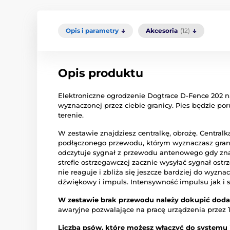
Opis i parametry
Akcesoria
(12)
Opis produktu
Elektroniczne ogrodzenie Dogtrace D-Fence 202 n
wyznaczonej przez ciebie granicy. Pies będzie po
terenie.
W zestawie znajdziesz centralkę, obrożę. Centralk
podłączonego przewodu, którym wyznaczasz granic
odczytuje sygnał z przewodu antenowego gdy znaj
strefie ostrzegawczej zacznie wysyłać sygnał ostr
nie reaguje i zbliża się jeszcze bardziej do wyzn
dźwiękowy i impuls. Intensywność impulsu jak i s
W zestawie brak przewodu należy dokupić dod
awaryjne pozwalające na pracę urządzenia przez 
Liczba psów, które możesz włączyć do systemu j