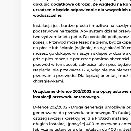
dokupić dodatkowe obroże). Ze względu na kom
urządzenie będzie odpowiednie dla wszystkich 
wodoszczelne.
Instalacja jest bardzo prosta i możliwa na każdym 
podstawowe narzędzia. Aby system działał przewó
tworzyć zamkniętą pętle. Do centralki podłączasz 
posesji. Przewód może leżeć na ziemi, być zakopa
na płocie lub ścianie (najlepiej na wysokości 30 
możesz go dokupić w naszym sklepie w dziale akc
gdzie pies może się poruszać pomimo obecności 
przewód w ten sposób zakłócisz fale i pies będz
Napięcie nie przekracza 12 V, więc nie ma nieb
przerwania przewodu. Dla lepszej orientacji możli
chorągiewkami.
Urządzenie d-fence 202/2002 ma opcję ustawienia
instalacji przewodu antenowego.
D-fence 202/2002 - Druga generacja umożliwia prze
generowana do przewodu antenowego. Ta funkcja 
ostrzegawczej i korekcyjnej dla krótkich instalac
długich instalacji (powyżej 400 m przewodu ante
fabrycznie ustawiona dla instalacji do 400 m. Jeśli