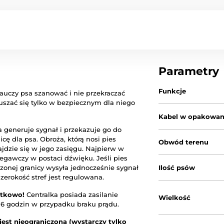
Parametry
Funkcje
auczy psa szanować i nie przekraczać
ruszać się tylko w bezpiecznym dla niego
Kabel w opakowan
a generuje sygnał i przekazuje go do
ę dla psa. Obroża, którą nosi pies
Obwód terenu
dzie się w jego zasięgu. Najpierw w
zegawczy w postaci dźwięku. Jeśli pies
aczonej granicy wysyła jednocześnie sygnał
Ilość psów
zerokość stref jest regulowana.
atkowo!
Centralka posiada zasilanie
Wielkość
16 godzin w przypadku braku prądu.
est nieograniczona (wystarczy tylko