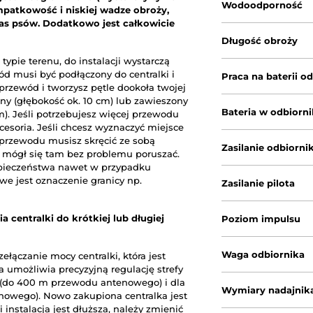
Wodoodporność
patkowość i niskiej wadze obroży,
ras psów. Dodatkowo jest całkowicie
Długość obroży
typie terenu, do instalacji wystarczą
d musi być podłączony do centralki i
Praca na baterii o
przewód i tworzysz pętle dookoła twojej
ny (głębokość ok. 10 cm) lub zawieszony
Bateria w odbiorn
cm). Jeśli potrzebujesz więcej przewodu
esoria. Jeśli chcesz wyznaczyć miejsce
przewodu musisz skręcić ze sobą
Zasilanie odbiorni
ie mógł się tam bez problemu poruszać.
ezpieczeństwa nawet w przypadku
we jest oznaczenie granicy np.
Zasilanie pilota
 centralki do krótkiej lub długiej
Poziom impulsu
Waga odbiornika
łączanie mocy centralki, która jest
umożliwia precyzyjną regulację strefy
ji (do 400 m przewodu antenowego) i dla
Wymiary nadajnik
nowego). Nowo zakupiona centralka jest
 instalacja jest dłuższa, należy zmienić