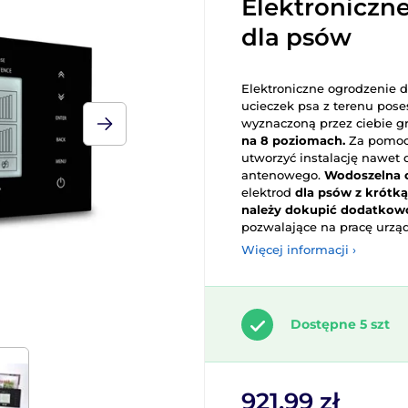
Elektroniczn
dla psów
Elektroniczne ogrodzenie d
ucieczek psa z terenu poses
wyznaczoną przez ciebie g
na 8 poziomach.
Za pomocą
utworzyć instalację nawet
antenowego.
Wodoszelna o
elektrod
dla psów z krótką
należy dokupić dodatkow
pozwalające na pracę urzą
Więcej informacji ›
Dostępne 5 szt
921.99 zł