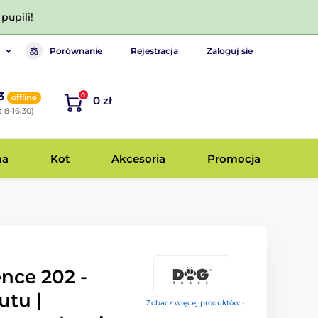
pupili!
Porównanie
Rejestracja
Zaloguj sie
3
0
offline
0 zł
 8-16:30)
ma
Kot
Akcesoria
Promocja
nce 202 -
utu |
Zobacz więcej produktów ›