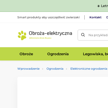
☀️ Let
Smart produkty aby uszczęśliwić zwierzaki
Kontakt
D
Na przykład
Obroże
Ogrodzenia
Legowiska, bu
Wprowadzenie
Ogrodzenia
Elektroniczne ogrodzenia