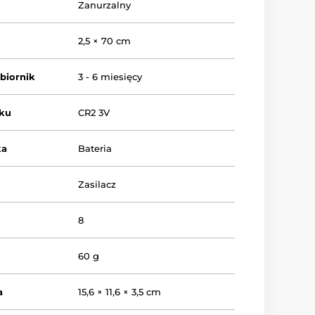
Zanurzalny
2,5 × 70 cm
dbiornik
3 - 6 miesięcy
iku
CR2 3V
ka
Bateria
Zasilacz
8
60 g
a
15,6 × 11,6 × 3,5 cm