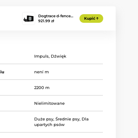
Dogtrace d‑fence…
Kupić
921.99 zł
Impuls
,
Dźwięk
iu
není m
2200 m
Nielimitowane
Duże psy
,
Średnie psy
,
Dla
upartych psów