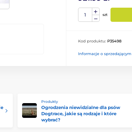
szt
Kod produktu:
P35498
Informacje o sprzedającym
Produkty
ie
Ogrodzenia niewidzialne dla psów
Dogtrace, jakie są rodzaje i które
wybrać?