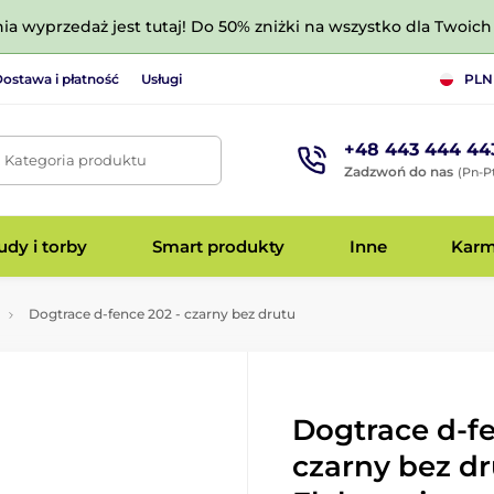
nia wyprzedaż jest tutaj! Do 50% zniżki na wszystko dla Twoich 
ostawa i płatność
Usługi
PLN
+48 443 444 44
. Kategoria produktu
Zadzwoń do nas
(Pn-Pt
dy i torby
Smart produkty
Inne
Kar
Dogtrace d‑fence 202 - czarny bez drutu
Dogtrace d‑fe
czarny bez dr