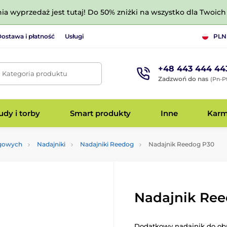
nia wyprzedaż jest tutaj! Do 50% zniżki na wszystko dla Twoich 
ostawa i płatność
Usługi
PLN
+48 443 444 44
. Kategoria produktu
Zadzwoń do nas
(Pn-Pt
dy i torby
Smart produkty
Inne
Kar
ngowych
Nadajniki
Nadajniki Reedog
Nadajnik Reedog P30
Nadajnik Re
Dodatkowy nadajnik do obr