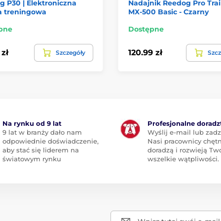
 P30 | Elektroniczna
Nadajnik Reedog Pro Tra
a treningowa
MX-500 Basic - Czarny
pne
Dostępne
 zł
120.99 zł
Szczegóły
Szcz
Na rynku od 9 lat
Profesjonalne dorad
9 lat w branży dało nam
Wyślij e-mail lub zad
odpowiednie doświadczenie,
Nasi pracownicy chętn
aby stać się liderem na
doradzą i rozwieją Tw
światowym rynku
wszelkie wątpliwości.