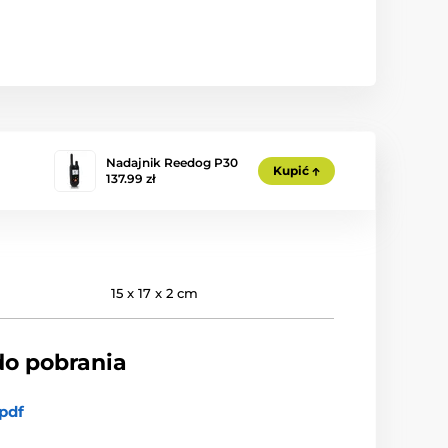
Nadajnik Reedog P30
Kupić
137.99 zł
15 x 17 x 2 cm
do pobrania
pdf