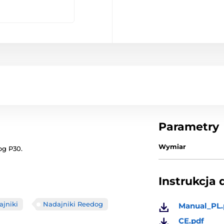
Parametry
Wymiar
og P30.
Instrukcja 
jniki
Nadajniki Reedog
Manual_PL.
CE.pdf