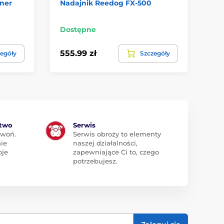
iner
Nadajnik Reedog FX-500
Na
MX
Dostępne
Do
555.99 zł
12
egóły
Szczegóły
ztwo
Serwis
zwoń.
Serwis obroży to elementy
ie
naszej działalności,
oje
zapewniające Ci to, czego
potrzebujesz.