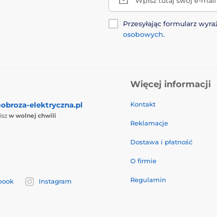
Wpisz tutaj swój e-mail
Przesyłając formularz wy
osobowych
.
Więcej informacji
obroza-elektryczna.pl
Kontakt
isz
w wolnej chwili
Reklamacje
Dostawa i płatność
O firmie
Regulamin
book
Instagram