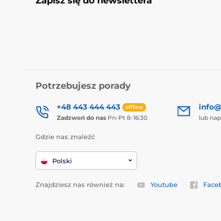
Zapisz się do newslettera
Potrzebujesz porady
+48 443 444 443
info@
offline
Zadzwoń do nas
Pn-Pt 8-16:30
lub nap
Gdzie nas znaleźć
Polski
Znajdziesz nas również na:
Youtube
Face