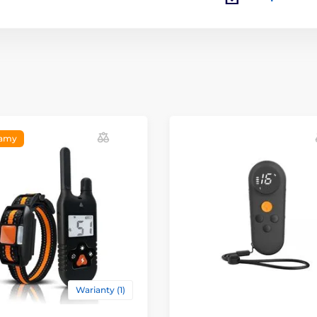
camy
Warianty (1)