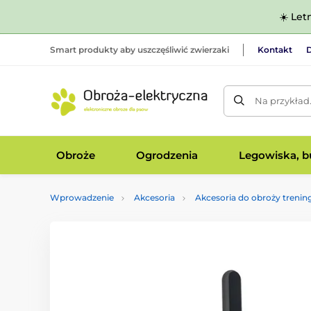
☀️ Let
Smart produkty aby uszczęśliwić zwierzaki
Kontakt
D
Na przykład
Obroże
Ogrodzenia
Legowiska, bu
Wprowadzenie
Akcesoria
Akcesoria do obroży treni