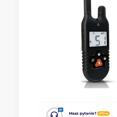
Masz pytanie?
offline