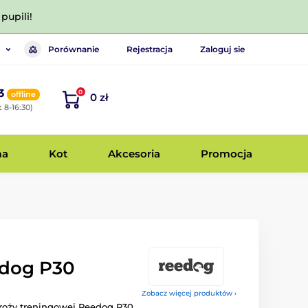
pupili!
Porównanie
Rejestracja
Zaloguj sie
3
0
offline
0 zł
 8-16:30)
ma
Kot
Akcesoria
Promocja
edog P30
Zobacz więcej produktów ›
oży treningowej Reedog P30.