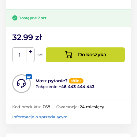
Dostępne 2 szt
32.99 zł
Do koszyka
szt
Masz pytanie?
offline
Połączenie
+48 443 444 443
Kod produktu:
P68
Gwarancja:
24 miesięcy
Informacje o sprzedającym