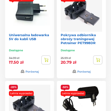
Uniwersalna ładowarka
Pokrywa odbiornika
5V do kabli USB
obroży treningowej
Petrainer PET998DR
Dostępne
Dostępne
34.99 zł
25.99 zł
17.50 zł
20.79 zł
Porównaj
Porównaj
-20%
-50%
Letnia wyprzedaż
Letnia wyprzedaż