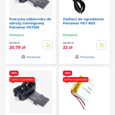
Pokrywa odbiornika do
Zasilacz do ogrodzenia
obroży treningowej
Petrainer PET-803
Petrainer PET619
Dostępne
Dostępne
25.99 zł
43.99 zł
20.79 zł
22 zł
Porównaj
Porównaj
-50%
-50%
Letnia wyprzedaż
Letnia wyprzedaż