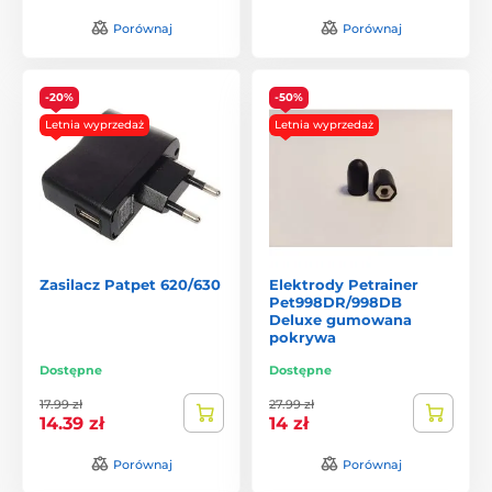
Porównaj
Porównaj
Doświadczenia z obrożami Petrainer
Elektroniczne obroże treningowe Petrainer, są
-20%
-50%
wykorzystywane przez profesjonalnych szkoleniowców i
Letnia wyprzedaż
Letnia wyprzedaż
hodowców. Do treningu psa obroże tej marki wykorzystuje
także doświadczony kynolog ze Szczecina pan Marek
"
obroże Petrainer wykorzystuję już od długiego czasu. Bardzo
ułatwiają szkoleniu psów, są intuicyjne i łatwe w
opanowaniu" stwierdza
Wykorzystuje je do treningu małych i dużych psów w
różnym terenie „
Doceniam przede wszystkim ich daleki
Zasilacz Patpet 620/630
Elektrody Petrainer
zasięg, co jest kluczowe podczas treningu w okolicach lasu.
Pet998DR/998DB
Deluxe gumowana
Nie mniej ważne jest dla mnie odporność na wodę i
pokrywa
wytrzymaly materiał.
dodaje.
Dostępne
Dostępne
17.99 zł
27.99 zł
14.39 zł
14 zł
Obroże treningowe
Porównaj
Porównaj