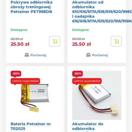
Pokrywa odbiornika
Akumulator od
obroży treningowej
odbiornika
Petrainer PET998DB
610/616/617A/618/619/620/99
i nadajnika
616/618/617A/619/620/916/91
Dostępne
Dostępne
50.99 zł
50.99 zł
25.50 zł
25.50 zł
Porównaj
Porównaj
-50%
-50%
Letnia wyprzedaż
Letnia wyprzedaż
Bateria Petrainer nr
Akumulator do
702025
odbiornika