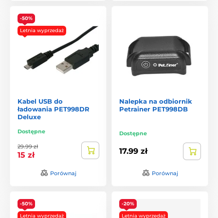
Obroże antyszczekowe
-50%
Ogrodzenia dla psów
Letnia wyprzedaż
Obroże przeciw ciągnieciu
Kabel USB do
Nalepka na odbiornik
ładowania PET998DR
Petrainer PET998DB
Deluxe
Dostępne
Dostępne
29.99 zł
17.99 zł
15 zł
Porównaj
Porównaj
-50%
-20%
Letnia wyprzedaż
Letnia wyprzedaż