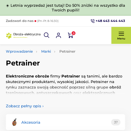
☀️ Letnia wyprzedaż jest tutaj! Do 50% zniżki na wszystko dla
Twoich pupili!
+48 443 444 443
Zadzwoń do nas
(Pn-Pt 8-16:30)
0
Menu
Wprowadzenie
Marki
Petrainer
Petrainer
Elektroniczne obroże
firmy
Petrainer
są tanimi, ale bardzo
skutecznymi produktami, wysokiej jakości. Petrainer na
rynku zaznacza swoją obecność poprzez silną grupe
obróż
treningowych, antyszczekowych
oraz
elektronicznych
ogrodzeń
. Produkty firmy Petrainer mają znakomity
stosunek ceny do jakości. Największą zaletą elektronicznych
Zobacz pełny opis
›
obroży treningowych Petrainer
jest szeroka skala
impulsów elektrostatycznych.
Akcesoria
37