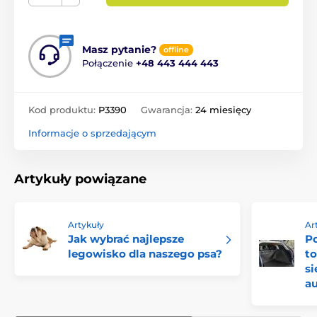
Masz pytanie?
offline
Połączenie
+48 443 444 443
Kod produktu:
P3390
Gwarancja:
24 miesięcy
Informacje o sprzedającym
Artykuły powiązane
Artykuły
Ar
Jak wybrać najlepsze
P
legowisko dla naszego psa?
to
si
a