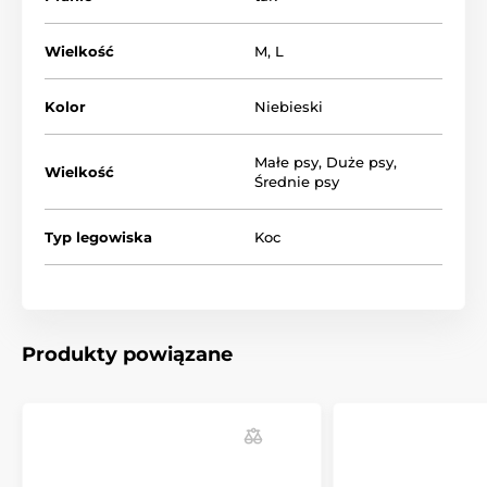
Wielkość
M
,
L
Kolor
Niebieski
Małe psy
,
Duże psy
,
Wielkość
Średnie psy
Produkt znajduje się w kategoriach
Typ legowiska
Koc
Legowiska, budy i torby
Koc
Dla malych psów
Dla średnich psów
Koce do auta
Produkty powiązane