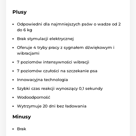
Reedog Smart Mini może pochwalić się
Plusy
długą żywotnością baterii.
Akumulator
o
dużej pojemności wytrzymuje do
20 dni
Odpowiedni dla najmniejszych psów o wadze od 2
na pełnym naładowaniu. Przede wszystkim zależy to
do 6 kg
od tego, jak często obroża jest uruchamiana.
Ładowanie za pomocą technologii Flashsec
trwa
Brak stymulacji elektrycznej
zaledwie 2 godziny
.
Oferuje 4 tryby pracy z sygnałem dźwiękowym i
wibracjami
7 poziomów intensywności wibracji
Wodoodporność
7 poziomów czułości na szczekanie psa
NoBark Smart Mini posiada
certyfikat
Innowacyjna technologia
wodoodporności IPX6
, dzięki czemu
można go zabierać na spacery w deszczu lub śniegu.
Szybki czas reakcji wynoszący 0,1 sekundy
Dzięki temu idealnie nadaje się zarówno do użytku
Wodoodporność
domowego, jak i na zewnątrz.
Wytrzymuje 20 dni bez ładowania
Minusy
Rasa
Brak
Obroża Reedog jest odpowiednia
dla