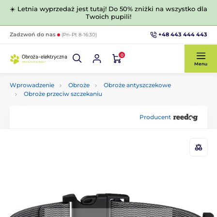
☀️ Letnia wyprzedaż jest tutaj! Do 50% zniżki na wszystko dla
Twoich pupili!
+48 443 444 443
Zadzwoń do nas
(Pn-Pt 8-16:30)
0
Menu
Wprowadzenie
Obroże
Obroże antyszczekowe
Obroże przeciw szczekaniu
Producent