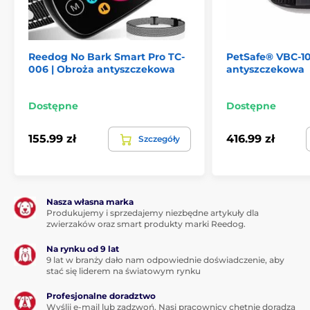
ją zakłada i przyzwyczaja się do niej. Obroża waży
zaledwie
48 g.
Reedog No Bark Smart Pro TC-
PetSafe® VBC-10
006 | Obroża antyszczekowa
antyszczekowa
Dostępne
Dostępne
155.99 zł
416.99 zł
Szczegóły
Nasza własna marka
Produkujemy i sprzedajemy niezbędne artykuły dla
zwierzaków oraz smart produkty marki Reedog.
Na rynku od 9 lat
9 lat w branży dało nam odpowiednie doświadczenie, aby
stać się liderem na światowym rynku
Profesjonalne doradztwo
Wyślij e-mail lub zadzwoń. Nasi pracownicy chętnie doradzą