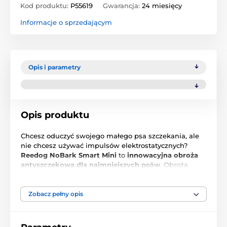
Kod produktu:
P55619
Gwarancja:
24 miesięcy
Informacje o sprzedającym
Opis i parametry
Opis produktu
Chcesz oduczyć swojego małego psa szczekania, ale
nie chcesz używać impulsów elektrostatycznych?
Reedog NoBark Smart Mini
to
innowacyjna obroża
antyszczekowa dla najmniejszych psów
. Obroża
antyszczekowa oferuje
4 tryby pracy bez wstrząsów
elektrostatycznych
i
7 poziomów czułości
, które
można ustawić
za pomocą przycisków na obroży
.
Zobacz pełny opis
Jest odpowiednia dla psów rasy
Yorkshire,
Pomeranian, Chihuahua, Pug lub Jamnik
o
wadze od
2 do 6 kg
.
Precyzyjna technologia gwarantuje