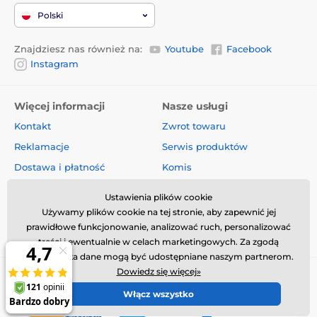
Polski
Znajdziesz nas również na:
Youtube
Facebook
Instagram
Więcej informacji
Nasze usługi
Kontakt
Zwrot towaru
Reklamacje
Serwis produktów
Dostawa i płatność
Komis
O firmie
Sprzedaż hurtowa
Ustawienia plików cookie
Regulamin
Artykuły i aktualności
Używamy plików cookie na tej stronie, aby zapewnić jej
prawidłowe funkcjonowanie, analizować ruch, personalizować
Oceny i recenzje
treści i ewentualnie w celach marketingowych. Za zgodą
użytkownika dane mogą być udostępniane naszym partnerom.
Dowiedz się więcej»
Włącz wszystko