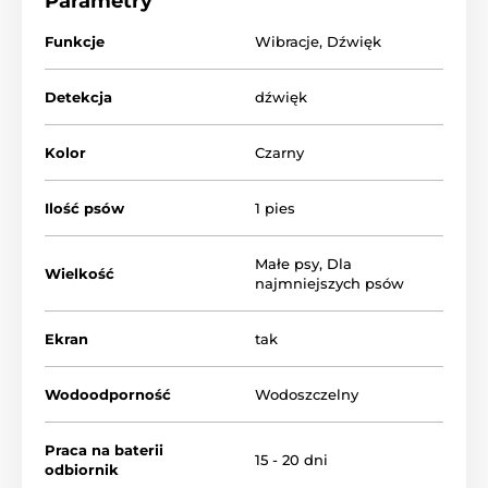
Parametry
niemal natychmiastową, 0,1-sekundową reakcję na
szczekanie
. Możesz samodzielnie ustawić
czas
Funkcje
Wibracje
,
Dźwięk
trwania korekty dźwięku
i
intensywność wibracji
.
Reedog NoBark Smart Mini oferuje dużą pojemność
baterii
, wystarczy ją
ładować tylko raz w miesiącu
!
Detekcja
dźwięk
Kolor
Czarny
Ilość psów
1 pies
Małe psy
,
Dla
Wielkość
najmniejszych psów
Ekran
tak
Wodoodporność
Wodoszczelny
Praca na baterii
15 - 20 dni
odbiornik