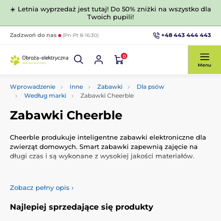
☀️ Letnia wyprzedaż jest tutaj! Do 50% zniżki na wszystko dla
Twoich pupili!
+48 443 444 443
Zadzwoń do nas
(Pn-Pt 8-16:30)
0
Menu
Wprowadzenie
Inne
Zabawki
Dla psów
Według marki
Zabawki Cheerble
Zabawki Cheerble
Cheerble produkuje inteligentne zabawki elektroniczne dla
zwierząt domowych. Smart zabawki zapewnią zajęcie na
długi czas i są wykonane z wysokiej jakości materiałów.
Zobacz pełny opis
›
Najlepiej sprzedające się produkty