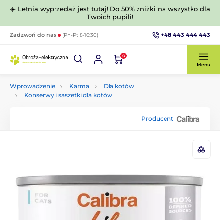
☀️ Letnia wyprzedaż jest tutaj! Do 50% zniżki na wszystko dla
Twoich pupili!
+48 443 444 443
Zadzwoń do nas
(Pn-Pt 8-16:30)
0
Menu
Wprowadzenie
Karma
Dla kotów
Konserwy i saszetki dla kotów
Producent