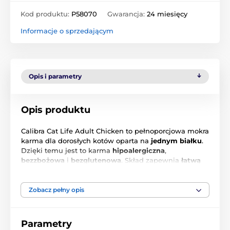
Kod produktu:
P58070
Gwarancja:
24 miesięcy
Informacje o sprzedającym
Opis i parametry
Opis produktu
Calibra Cat Life Adult Chicken to pełnoporcjowa mokra
karma dla dorosłych kotów oparta na
jednym białku
.
Dzięki temu jest to karma
hipoalergiczna
,
bezzbożowa
i
bezglutenowa
. Skład zapewnia
łatwą
przyswajalność
, a puszka zawiera wyłącznie
określone składniki
najwyższej jakości
.
Gama
produktów
Life
jest przeznaczona do podawania przez
Zobacz pełny opis
całe życie, a jej stworzenie zostało zainspirowane
specyfiką każdego etapu życia i uwzględniło
specyficzne wymagania żywieniowe, skład i ogólną
Parametry
wartość energetyczną.