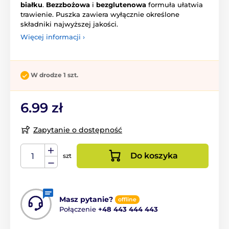
białku
.
Bezzbożowa
i
bezglutenowa
formuła ułatwia
trawienie. Puszka zawiera wyłącznie określone
składniki najwyższej jakości.
Więcej informacji ›
W drodze 1 szt.
6.99 zł
Zapytanie o dostępność
Do koszyka
szt
Masz pytanie?
offline
Połączenie
+48 443 444 443