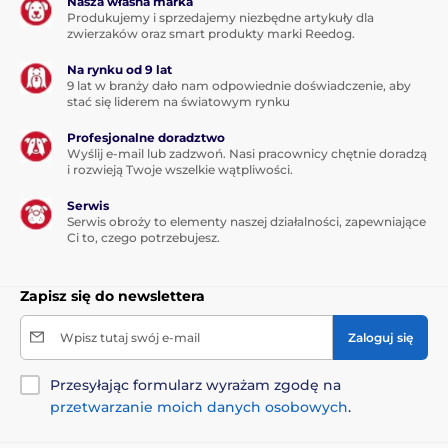
Nasza własna marka
Produkujemy i sprzedajemy niezbędne artykuły dla
zwierzaków oraz smart produkty marki Reedog.
Na rynku od 9 lat
9 lat w branży dało nam odpowiednie doświadczenie, aby
stać się liderem na światowym rynku
Profesjonalne doradztwo
Wyślij e-mail lub zadzwoń. Nasi pracownicy chętnie doradzą
i rozwieją Twoje wszelkie wątpliwości.
Serwis
Serwis obroży to elementy naszej działalności, zapewniające
Składniki analityczne:
Ci to, czego potrzebujesz.
Wilgotność 78 %, białko surowe 10 %, tłuszcz surowy 6
Zapisz się do newslettera
%, popiół surowy 1,5 %, włókno surowe 0,5 %, wapń 0,3
%, fosfor 0,25 %, sód 0,25 %, kwasy tłuszczowe omega-
Wpisz tutaj swój e-mail
Zaloguj się
3 0,11 %, kwasy tłuszczowe omega-6 1,1 %.
Dodatki odżywcze w 1 kg:
Przesyłając formularz wyrażam zgodę na
przetwarzanie moich danych osobowych
.
Witamina A (3a672a) 800 IU, witamina D3 (3a671) 200