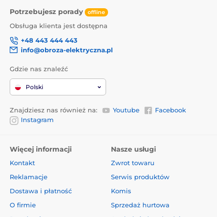
IU, witamina E (3a700) 120 mg, witamina B1 (3a821) 1
Potrzebujesz porady
offline
mg, tauryna (3a370) 800 mg, biotyna (3a880) 0,4 mg,
cynk (3b606) 10 mg, mangan (3b504) 2,4 mg, jod
Obsługa klienta jest dostępna
(3b201) 0,6 mg, miedź (3b406) 3,2 mg, żelazo (3b106) 8
+48 443 444 443
mg.
info@obroza-elektryczna.pl
Energia metabolizowana:
Gdzie nas znaleźć
Polski
1 075 kcal/kg
Dawkowanie:
Znajdziesz nas również na:
Youtube
Facebook
Instagram
Podawać zawartość puszki w temperaturze pokojowej.
Częstotliwość karmienia może się różnić w zależności
Więcej informacji
Nasze usługi
od rasy kota i czynników sezonowych. Świeża woda
Kontakt
Zwrot towaru
musi być zawsze dostępna.
Reklamacje
Serwis produktów
Dostawa i płatność
Komis
Waga
O firmie
Sprzedaż hurtowa
dorosłego
3
4
5
6
7
8