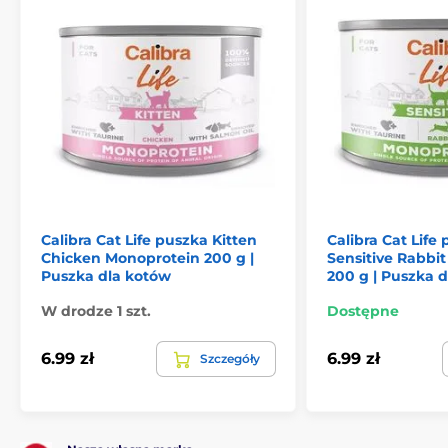
Zalety karmy w puszkach:
wysoka
smakowitość
i
strawność
wzbogacony o
taurynę
, która jest ważna dla funkcji
oczu i serca
zawiera
olej z łososia
, który jest źródłem kwasów
omega-3
(EPA, DHA)
Formuła
bez zbóż
, glutenu, soi i kukurydzy
bez barwników i składników modyfikowanych
genetycznie
Calibra Cat Life puszka Kitten
Calibra Cat Life
Chicken Monoprotein 200 g |
Sensitive Rabbi
Składniki:
Puszka dla kotów
200 g | Puszka 
W drodze 1 szt.
Dostępne
Kurczak 56%, serca kurczaka 14%, mąka grochowa, olej
z łososia 1%, lignoceluloza, węglan wapnia.
6.99 zł
6.99 zł
Szczegóły