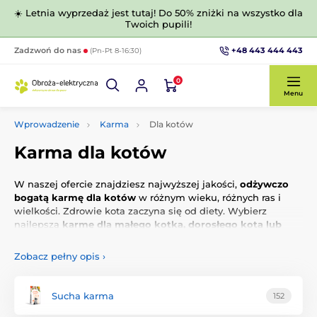
☀️ Letnia wyprzedaż jest tutaj! Do 50% zniżki na wszystko dla
Twoich pupili!
+48 443 444 443
Zadzwoń do nas
(Pn-Pt 8-16:30)
0
Menu
Wprowadzenie
Karma
Dla kotów
Karma dla kotów
W naszej ofercie znajdziesz najwyższej jakości,
odżywczo
bogatą karmę dla kotów
w różnym wieku, różnych ras i
wielkości. Zdrowie kota zaczyna się od diety. Wybierz
najlepszą
karmę dla małego kotka, dorosłego kota lub
kota seniora.
Zobacz pełny opis
›
Sucha karma
152