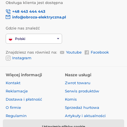
Obsługa klienta jest dostępna
+48 443 444 443
info@obroza-elektryczna.pl
Gdzie nas znaleźć
Polski
Znajdziesz nas również na:
Youtube
Facebook
Instagram
Więcej informacji
Nasze usługi
Kontakt
Zwrot towaru
Reklamacje
Serwis produktów
Dostawa i płatność
Komis
O firmie
Sprzedaż hurtowa
Regulamin
Artykuły i aktualności
Oceny i recenzje
Ustawienia plików cookie