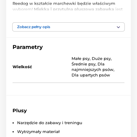
Reedog w kształcie marchewki będzie właściwym
wyborem!
Miękka i przytulna pluszowa zabawka
jest
wyposażona w piszczałkę, która zachęca
czworonożnego przyjaciela do zabawy. Zabawka
Reedog z marchewką jest dostępna w dwóch
Zobacz pełny opis
rozmiarach, 75 i 26 cm.
Parametry
Produkt znajduje się w kategoriach
Małe psy
,
Duże psy
,
Średnie psy
,
Dla
Inne
Zabawki
Dla psów
Wielkość
najmniejszych psów
,
Dla upartych psów
Wytrzymałe
Do gryzienia
Pluszowe
Zabawki dla psów Reedog
Zabawki
Plusy
Narzędzie do zabawy i treningu
Wytrzymały materiał