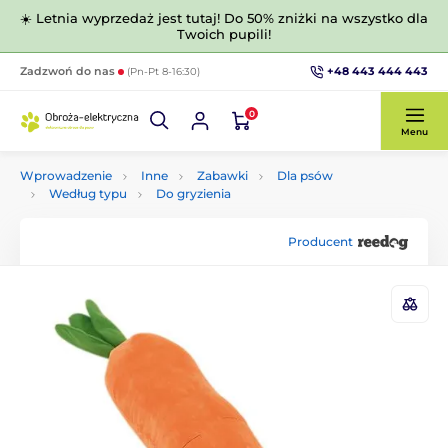
☀️ Letnia wyprzedaż jest tutaj! Do 50% zniżki na wszystko dla
Twoich pupili!
+48 443 444 443
Zadzwoń do nas
(Pn-Pt 8-16:30)
0
Menu
Wprowadzenie
Inne
Zabawki
Dla psów
Według typu
Do gryzienia
Producent