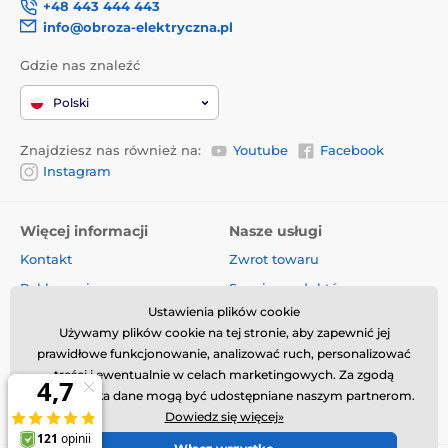
+48 443 444 443
info@obroza-elektryczna.pl
Gdzie nas znaleźć
Polski
Znajdziesz nas również na:
Youtube
Facebook
Instagram
Więcej informacji
Nasze usługi
Kontakt
Zwrot towaru
Reklamacje
Serwis produktów
Ustawienia plików cookie
Dostawa i płatność
Komis
Używamy plików cookie na tej stronie, aby zapewnić jej
O firmie
Sprzedaż hurtowa
prawidłowe funkcjonowanie, analizować ruch, personalizować
Regulamin
Artykuły i aktualności
treści i ewentualnie w celach marketingowych. Za zgodą
użytkownika dane mogą być udostępniane naszym partnerom.
Oceny i recenzje
Dowiedz się więcej»