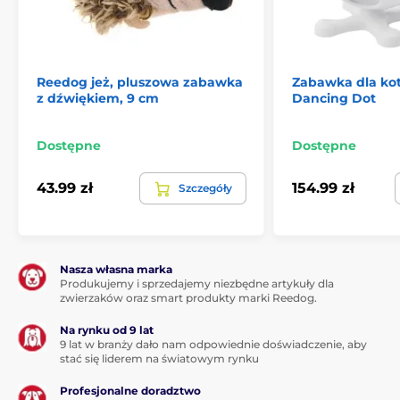
Brak
Reedog jeż, pluszowa zabawka
Zabawka dla kot
Zawartość opakowania
z dźwiękiem, 9 cm
Dancing Dot
Reedog Duck Pirate, lateksowa piszcząca zabawka,
23 cm
Dostępne
Dostępne
43.99 zł
154.99 zł
Szczegóły
Produkt znajduje się w kategoriach
Zabawki
Dla psów
Według typu
Do gryzienia
Według materiału
Nasza własna marka
Produkujemy i sprzedajemy niezbędne artykuły dla
zwierzaków oraz smart produkty marki Reedog.
Pluszowe
Według marki
Zabawki dla psów Reedog
Na rynku od 9 lat
9 lat w branży dało nam odpowiednie doświadczenie, aby
stać się liderem na światowym rynku
Według kształtu
Zwierzątka
Profesjonalne doradztwo
% Artykuły zoologiczne
% Zabawki