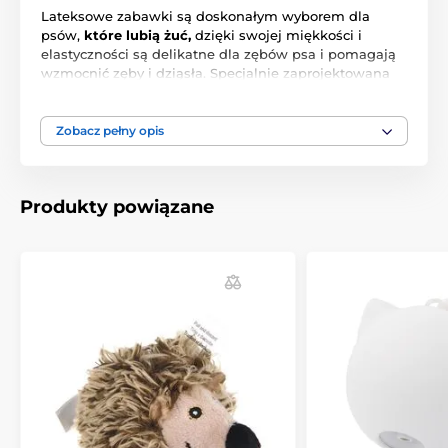
Lateksowe zabawki są doskonałym wyborem dla
psów,
które lubią żuć,
dzięki swojej miękkości i
elastyczności są delikatne dla zębów psa i pomagają
wzmocnić zęby i dziąsła. Specjalnie zaprojektowana
zabawka kaczka w stroju pirata utrzymuje psy w
dobrej kondycji fizycznej oraz
zapewnia zabawę i
relaks
. Kaczka ma ukrytą piszczałkę, który pies może
Zobacz pełny opis
aktywować podczas zabawy.
Rozmiar: 23 cm
Produkty powiązane
Plusy
Trwała i wytrzymała zabawka
Zabawny piracki wygląd
Łatwa do czyszczenia i higieniczna
Piszczałka wewnątrz zabawki
Minusy