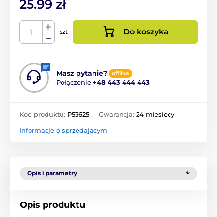
25.99 zł
Do koszyka
szt
Masz pytanie?
offline
Połączenie
+48 443 444 443
Kod produktu:
P53625
Gwarancja:
24 miesięcy
Informacje o sprzedającym
Opis i parametry
Opis produktu