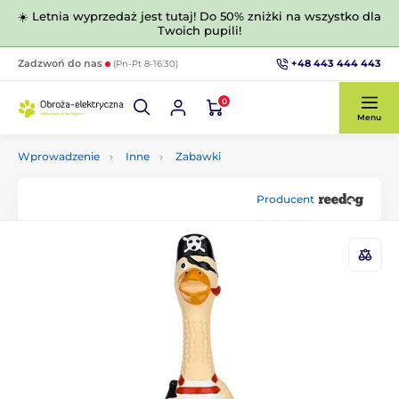
☀️ Letnia wyprzedaż jest tutaj! Do 50% zniżki na wszystko dla
Twoich pupili!
+48 443 444 443
Zadzwoń do nas
(Pn-Pt 8-16:30)
0
Menu
Wprowadzenie
Inne
Zabawki
Producent