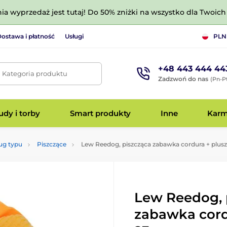
nia wyprzedaż jest tutaj! Do 50% zniżki na wszystko dla Twoich 
ostawa i płatność
Usługi
PLN
+48 443 444 44
. Kategoria produktu
Zadzwoń do nas
(Pn-Pt
dy i torby
Smart produkty
Inne
Kar
ug typu
Piszczące
Lew Reedog, piszcząca zabawka cordura + plusz
Lew Reedog, 
zabawka cord