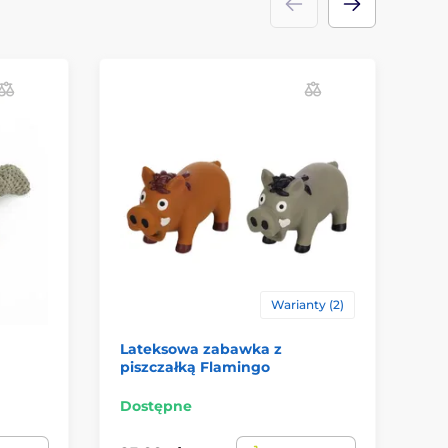
Warianty (2)
Lateksowa zabawka z
Re
piszczałką Flamingo
pl
Dostępne
Do