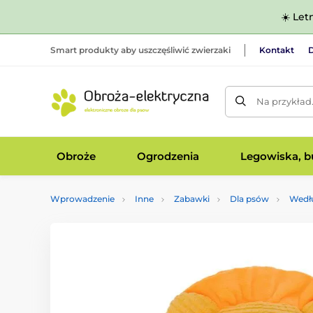
☀️ Let
Smart produkty aby uszczęśliwić zwierzaki
Kontakt
D
Na przykład
Obroże
Ogrodzenia
Legowiska, bu
Wprowadzenie
Inne
Zabawki
Dla psów
Wedł