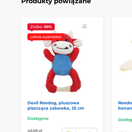
Produkty powiązane
Zniżka
-50%
Letnia wyprzedaż
Devil Reedog, pluszowa
Reedo
piszcząca zabawka, 25 cm
banan
Dostępne
Dostę
43.99 zł