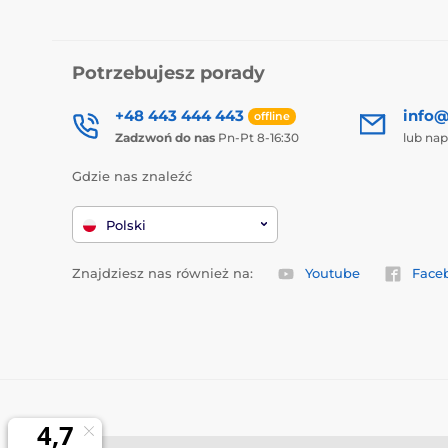
Potrzebujesz porady
+48 443 444 443
info@
offline
Zadzwoń do nas
Pn-Pt 8-16:30
lub nap
Gdzie nas znaleźć
Polski
Znajdziesz nas również na:
Youtube
Face