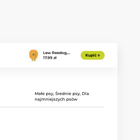
Lew Reedog,…
Kupić
17.99 zł
Małe psy
,
Średnie psy
,
Dla
najmniejszych psów