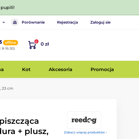
pupili!
Porównanie
Rejestracja
Zaloguj sie
3
0
offline
0 zł
 8-16:30)
ma
Kot
Akcesoria
Promocja
, 23 cm
piszcząca
ura + plusz,
Zobacz więcej produktów ›