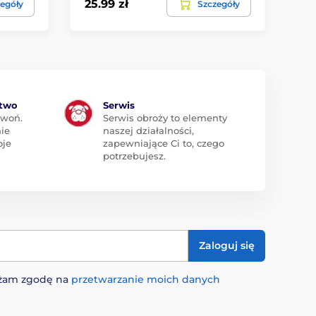
25.99 zł
25
egóły
Szczegóły
ztwo
Serwis
zwoń.
Serwis obroży to elementy
ie
naszej działalności,
oje
zapewniające Ci to, czego
potrzebujesz.
Zaloguj się
rażam zgodę na
przetwarzanie moich danych