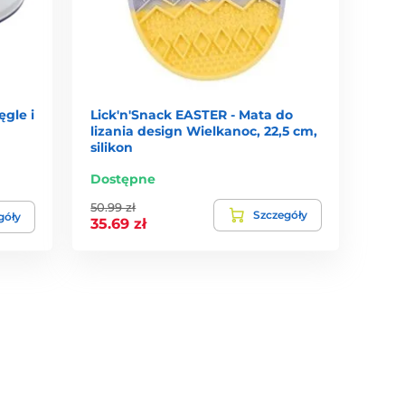
ęgle i
Lick'n'Snack EASTER - Mata do
lizania design Wielkanoc, 22,5 cm,
silikon
Dostępne
50.99 zł
Szczegóły
góły
35.69 zł