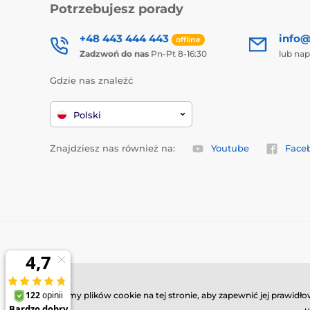
Potrzebujesz porady
+48 443 444 443
info@
offline
Zadzwoń do nas
Pn-Pt 8-16:30
lub nap
Gdzie nas znaleźć
Polski
Znajdziesz nas również na:
Youtube
Face
Używamy plików cookie na tej stronie, aby zapewnić jej prawid
u