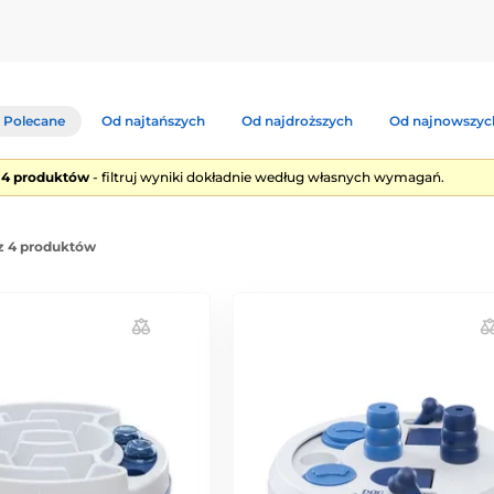
Polecane
Od najtańszych
Od najdroższych
Od najnowszyc
e 4 produktów
- filtruj wyniki dokładnie według własnych wymagań.
z 4 produktów