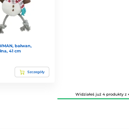
MAN, bałwan,
łna, 41 cm
Szczegóły
Widziałeś już 4 produkty z 