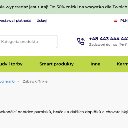
nia wyprzedaż jest tutaj! Do 50% zniżki na wszystko dla Twoich 
ostawa i płatność
Usługi
PLN
+48 443 444 44
. Kategoria produktu
Zadzwoń do nas
(Pn-Pt
dy i torby
Smart produkty
Inne
Kar
ug marki
Zabawki Trixie
nekončící nabídce pamlsků, hraček a dalších doplňků a chovatelsk