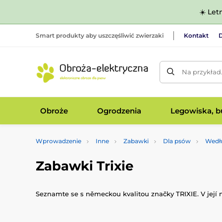
☀️ Let
Smart produkty aby uszczęśliwić zwierzaki
Kontakt
D
Na przykład
Obroże
Ogrodzenia
Legowiska, bu
Wprowadzenie
Inne
Zabawki
Dla psów
Wedł
Zabawki Trixie
Seznamte se s německou kvalitou značky TRIXIE. V její 