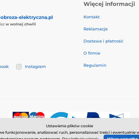
Więcej informacji
obroza-elektryczna.pl
Kontakt
isz
w wolnej chwili
Reklamacje
Dostawa i płatność
O firmie
Regulamin
book
Instagram
Ustawienia plików cookie
łowe funkcjonowanie, analizować ruch, personalizować treści i ewentualn
dostępniane naszym partnerom.
Dowiedz się więcej»
Włącz wszystko