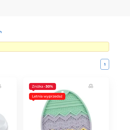
h
1
Zniżka
-30%
Letnia wyprzedaż