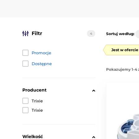
Filtr
4
Sortuj według:
Jest w oferci
Promocje
Dostępne
Pokazujemy 1-4 
Producent
Trixie
Trixie
Wielkość