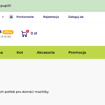
pupili!
Porównanie
Rejestracja
Zaloguj sie
3
0
offline
0 zł
 8-16:30)
ma
Kot
Akcesoria
Promocja
ých potřeb pro domácí mazlíčky.