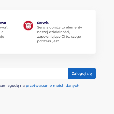
ztwo
Serwis
zwoń.
Serwis obroży to elementy
ie
naszej działalności,
oje
zapewniające Ci to, czego
potrzebujesz.
Zaloguj się
rażam zgodę na
przetwarzanie moich danych