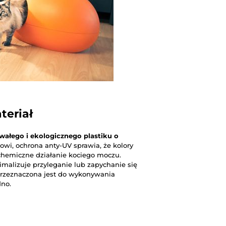
teriał
rwałego i ekologicznego plastiku o
gowi, ochrona anty-UV sprawia, że kolory
 chemiczne działanie kociego moczu.
malizuje przyleganie lub zapychanie się
przeznaczona jest do wykonywania
dno.