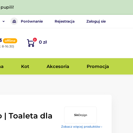
pupili!
Porównanie
Rejestracja
Zaloguj sie
3
0
offline
0 zł
 8-16:30)
ma
Kot
Akcesoria
Promocja
| Toaleta dla
Zobacz więcej produktów ›