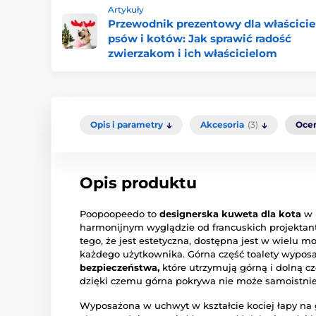
Artykuły
Przewodnik prezentowy dla właścicie
psów i kotów: Jak sprawić radość
zwierzakom i ich właścicielom
Opis i parametry
Akcesoria
(3)
Oce
Opis produktu
Poopoopeedo to
designerska kuweta dla kota
w k
harmonijnym wyglądzie od francuskich projektantó
tego, że jest estetyczna, dostępna jest w wielu m
każdego użytkownika. Górna część toalety wypos
bezpieczeństwa,
które utrzymują górną i dolną czę
dzięki czemu górna pokrywa nie może samoistnie
Wyposażona w uchwyt w kształcie kociej łapy na 