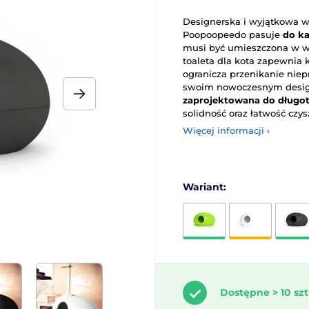
Designerska i wyjątkowa 
Poopoopeedo pasuje
do k
musi być umieszczona w w
toaleta dla kota zapewnia
ogranicza przenikanie nie
swoim nowoczesnym design
zaprojektowana do długo
solidność oraz łatwość czys
Więcej informacji ›
Wariant:
Dostępne > 10 szt