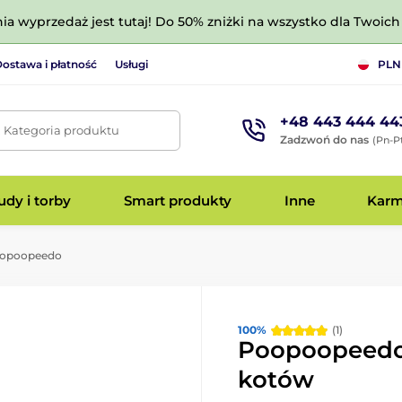
nia wyprzedaż jest tutaj! Do 50% zniżki na wszystko dla Twoich 
ostawa i płatność
Usługi
PLN
+48 443 444 44
. Kategoria produktu
Zadzwoń do nas
(Pn-Pt
dy i torby
Smart produkty
Inne
Kar
opoopeedo
100%
(1)
Poopoopeedo 
kotów