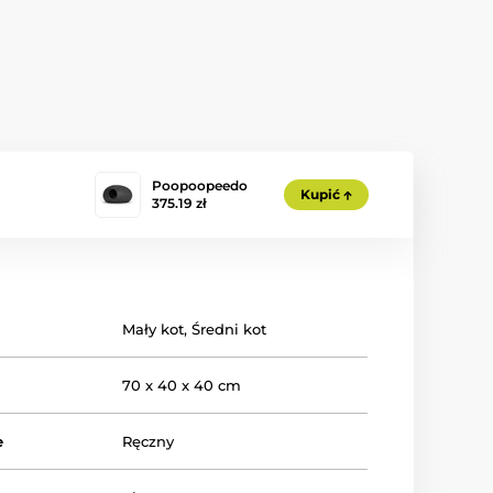
Poopoopeedo
Kupić
375.19 zł
Mały kot
,
Średni kot
70 x 40 x 40 cm
e
Ręczny