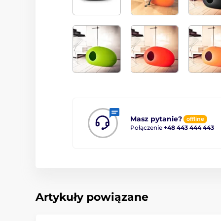
Masz pytanie?
offline
Połączenie
+48 443 444 443
Artykuły powiązane