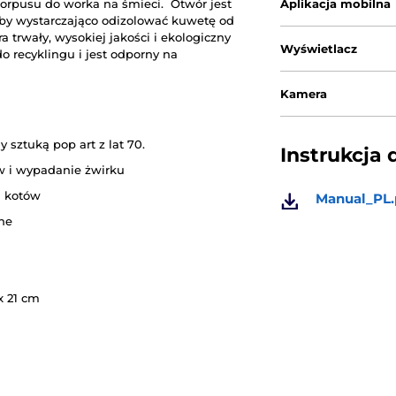
korpusu do worka na śmieci. Otwór jest
Aplikacja mobilna
aby wystarczająco odizolować kuwetę od
 trwały, wysokiej jakości i ekologiczny
Wyświetlacz
o recyklingu i jest odporny na
Kamera
sztuką pop art z lat 70.
Instrukcja 
w i wypadanie żwirku
h kotów
Manual_PL.
zne
x 21 cm