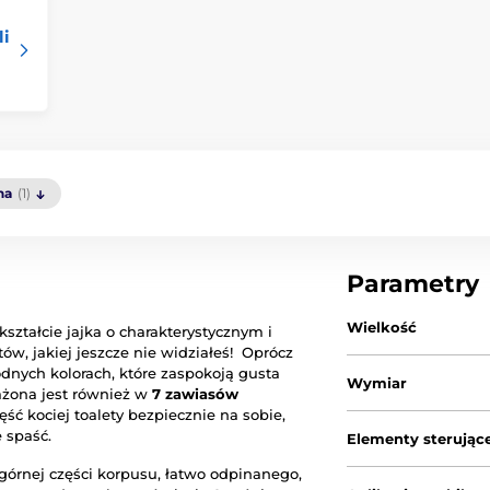
li
na
(1)
Parametry
Wielkość
ształcie jajka o charakterystycznym i
w, jakiej jeszcze nie widziałeś! Oprócz
odnych kolorach, które zaspokoją gusta
Wymiar
ażona jest również w
7 zawiasów
ść kociej toalety bezpiecznie na sobie,
 spaść.
Elementy sterując
górnej części korpusu, łatwo odpinanego,