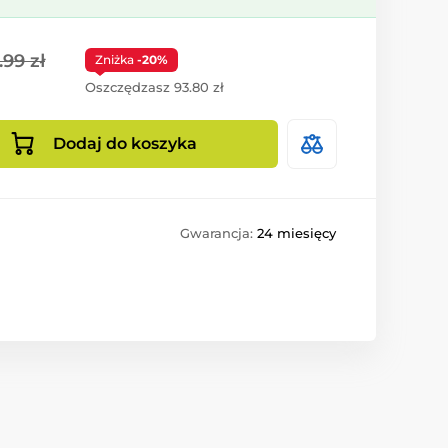
99 zł
Zniżka
-20%
Oszczędzasz 93.80 zł
Dodaj do koszyka
Gwarancja:
24 miesięcy