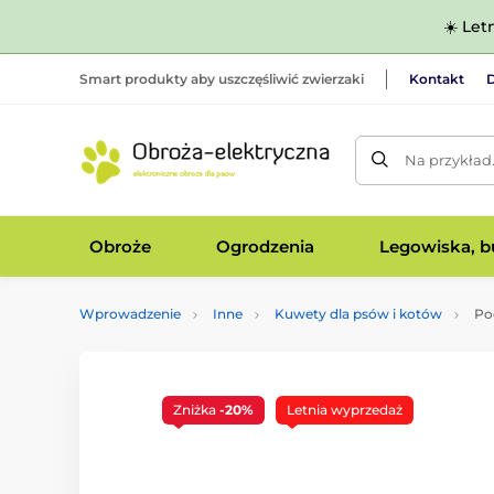
☀️ Let
Smart produkty aby uszczęśliwić zwierzaki
Kontakt
D
Na przykład
Obroże
Ogrodzenia
Legowiska, bu
Wprowadzenie
Inne
Kuwety dla psów i kotów
Po
Zniżka
-20%
Letnia wyprzedaż