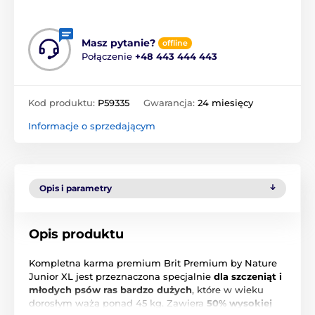
Masz pytanie?
offline
Połączenie
+48 443 444 443
Kod produktu:
P59335
Gwarancja:
24 miesięcy
Informacje o sprzedającym
Opis i parametry
Opis produktu
Kompletna karma premium Brit Premium by Nature
Junior XL jest przeznaczona specjalnie
dla szczeniąt i
młodych psów ras bardzo dużych
, które w wieku
dorosłym ważą ponad 45 kg. Zawiera
50% wysokiej