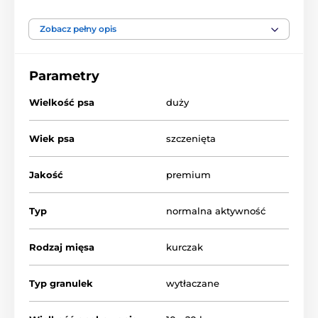
jakości mięsa z kurczaka
, które jest bogatym źródłem
białka
niezbędnego dla zdrowego wzrostu i
prawidłowego rozwoju mięśni. Receptura z dodatkiem
Zobacz pełny opis
ziół i kwasów tłuszczowych omega-3 wspomaga
zdrowe stawy, silną odporność i lśniącą sierść.
Parametry
Wielkość psa
duży
Wiek psa
szczenięta
Jakość
premium
Typ
normalna aktywność
Rodzaj mięsa
kurczak
Typ granulek
wytłaczane