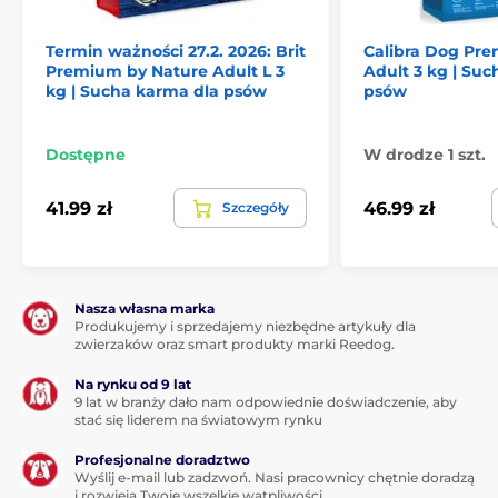
Termin ważności 27.2. 2026: Brit
Calibra Dog Pr
Premium by Nature Adult L 3
Adult 3 kg | Su
kg | Sucha karma dla psów
psów
Dostępne
W drodze 1 szt.
Skład:
41.99 zł
46.99 zł
Szczegóły
Kurczak 50% (suszone 30%, bez kości 20%), owies,
pszenica, tłuszcz z kurczaka (konserwowany
mieszanką tokoferoli), kukurydza, olej z łososia 2%,
suszone jabłka, hydrolizowana wątróbka drobiowa,
Nasza własna marka
drożdże piwne, kolagen, skorupy skorupiaków (źródło
Produkujemy i sprzedajemy niezbędne artykuły dla
glukozaminy) 260 mg/kg, chrząstki (źródło
zwierzaków oraz smart produkty marki Reedog.
chondroityny) 180 mg/kg, zioła i owoce (goździki,
cytrusy, rozmaryn, kurkuma) 150 mg/kg,
Na rynku od 9 lat
oligosacharydy mannanowe 150 mg/kg,
9 lat w branży dało nam odpowiednie doświadczenie, aby
stać się liderem na światowym rynku
fruktooligosacharydy 100 mg/kg, juka mohave 100
mg/kg, suszony rumianek 90 mg/kg, małż
Profesjonalne doradztwo
zielonogardły (źródło glikozoaminoglikanów) 60
Wyślij e-mail lub zadzwoń. Nasi pracownicy chętnie doradzą
mg/kg, suszone jagody 60 mg/kg.
i rozwieją Twoje wszelkie wątpliwości.