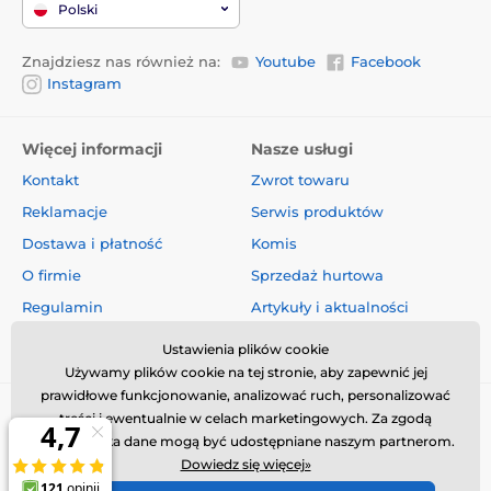
Polski
Zawiera przeciwutleniacze zatwierdzone
przez UE:
Znajdziesz nas również na:
Youtube
Facebook
Instagram
Ekstrakty tokoferolowe z olejów roślinnych (1b306),
palmitynian askorbylu (1b304) oraz ekstrakt z
Więcej informacji
Nasze usługi
rozmarynu.
Kontakt
Zwrot towaru
Wartość energetyczna:
Reklamacje
Serwis produktów
Dostawa i płatność
Komis
3 860 kcal/kg
O firmie
Sprzedaż hurtowa
Regulamin
Artykuły i aktualności
Oceny i recenzje
Ustawienia plików cookie
Używamy plików cookie na tej stronie, aby zapewnić jej
prawidłowe funkcjonowanie, analizować ruch, personalizować
Dawkowanie:
treści i ewentualnie w celach marketingowych. Za zgodą
użytkownika dane mogą być udostępniane naszym partnerom.
Dowiedz się więcej»
Masa