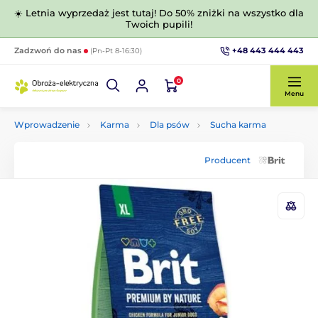
☀️ Letnia wyprzedaż jest tutaj! Do 50% zniżki na wszystko dla
Twoich pupili!
+48 443 444 443
Zadzwoń do nas
(Pn-Pt 8-16:30)
0
Menu
Wprowadzenie
Karma
Dla psów
Sucha karma
Producent