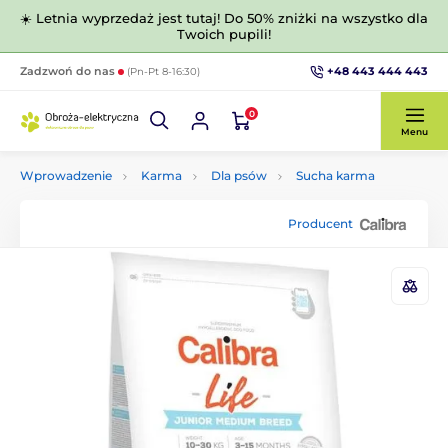
☀️ Letnia wyprzedaż jest tutaj! Do 50% zniżki na wszystko dla
Twoich pupili!
+48 443 444 443
Zadzwoń do nas
(Pn-Pt 8-16:30)
0
Menu
Wprowadzenie
Karma
Dla psów
Sucha karma
Producent