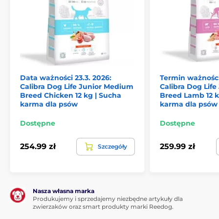
Skład:
Białko z kurczaka 42%, ryż 24%, tłuszcz drobiowy
(konserwowany tokoferolami) 12%, ryż browarny 7%,
hydrolizowane białko drobiowe 5%, suszony miąższ
jabłkowy 3%, drożdże, hydrolizowana wątróbka
drobiowa 2%, olej z łososia 2%, prebiotyki (mannan-
Data ważności 23.3. 2026:
Termin ważności
oligosacharydy 150 mg/kg, β-glukany 120 mg/kg,
Calibra Dog Life Junior Medium
Calibra Dog Life
frukto-oligosacharydy 100 mg/kg), suszony rozmaryn i
Breed Chicken 12 kg | Sucha
Breed Lamb 12 k
tymianek 250 mg/kg, Yucca schidigera 100 mg/kg,
karma dla psów
karma dla psów
Lactobacillus acidophilus HA – 122 inaktywowany (15 ×
109 komórek/kg).
Dostępne
Dostępne
254.99 zł
259.99 zł
Szczegóły
Nasza własna marka
Produkujemy i sprzedajemy niezbędne artykuły dla
zwierzaków oraz smart produkty marki Reedog.