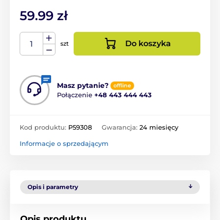
59.99 zł
Do koszyka
szt
Masz pytanie?
offline
Połączenie
+48 443 444 443
Kod produktu:
P59308
Gwarancja:
24 miesięcy
Informacje o sprzedającym
Opis i parametry
Opis produktu