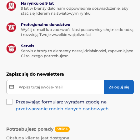
Na rynku od 9 lat
9 lat w branży dało nam odpowiednie doświadczenie, aby
stać się liderem na światowym rynku
Profesjonalne doradztwo
Wyślij e-mail lub zadzwoń. Nasi pracownicy chętnie doradzą
i rozwieją Twoje wszelkie wątpliwości.
Serwis
Składniki analityczne:
Serwis obroży to elementy naszej działalności, zapewniające
Ci to, czego potrzebujesz.
Białko surowe 29%, tłuszcz surowy 18%, włókno
surowe 2,8%, popiół surowy 5,8%, wilgotność 9%, wapń
Zapisz się do newslettera
1,3%, fosfor 1%, sód 0,3%, magnez 0,1%, kwasy
tłuszczowe omega-3 0,35%, kwasy tłuszczowe omega-
Wpisz tutaj swój e-mail
Zaloguj się
6 2,4%
Białka pochodzenia zwierzęcego stanowią 85%
Przesyłając formularz wyrażam zgodę na
całkowitej zawartości białka.
przetwarzanie moich danych osobowych
.
Dodatki na kg:
Potrzebujesz porady
offline
Witamina A (3a672a) 20 000 IU, witamina D3 (E671) 1
Obsługa klienta jest dostępna