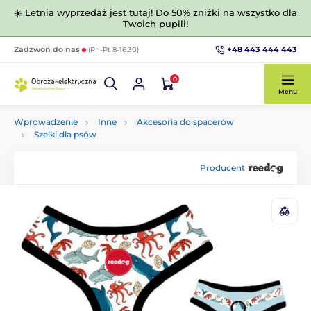
☀️ Letnia wyprzedaż jest tutaj! Do 50% zniżki na wszystko dla
Twoich pupili!
+48 443 444 443
Zadzwoń do nas
(Pn-Pt 8-16:30)
0
Menu
Wprowadzenie
Inne
Akcesoria do spacerów
Szelki dla psów
Producent