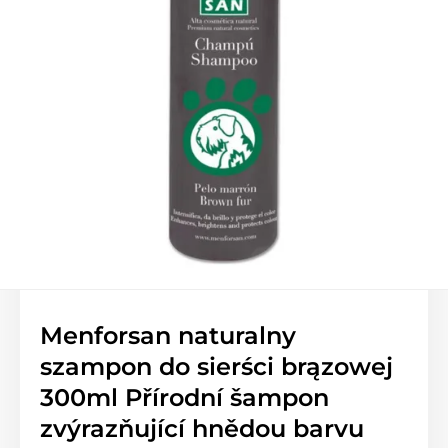
Menforsan naturalny
szampon do sierści brązowej
300ml Přírodní šampon
zvýrazňující hnědou barvu