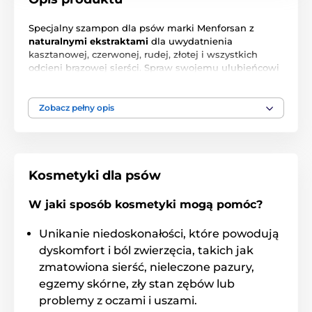
Specjalny szampon dla psów marki Menforsan z
naturalnymi ekstraktami
dla uwydatnienia
kasztanowej, czerwonej, rudej, złotej i wszystkich
odcieni brązowej sierści. Spraw swojemu ulubieńcowi
niespodzianke i kup szampon, który pogłębi kolor
jego sierści! Odpowiedni np. dla: Border Collie,
Jamnika, pudli
Zobacz pełny opis
Sposób użycia
: Szampon nakładać na wilgotne włosy.
Wmasuj do powstania piany, pozostaw na kilka
Kosmetyki dla psów
sekund, a następnie spłucz. Rozczesz suchą szczotką.
W jaki sposób kosmetyki mogą pomóc?
Pojemność: 300 ml
Unikanie niedoskonałości, które powodują
Kompozycja
:
Aqua, Sodium Chloride, Sodium Laureth
dyskomfort i ból zwierzęcia, takich jak
Sulfate, Collagen Amino Acids, Polyquaternium 7,
zmatowiona sierść, nieleczone pazury,
Cocamide DEA, Glycol Distearate,
egzemy skórne, zły stan zębów lub
Cocamidopropylbetaine, Chloromethylisothiazolinone,
Methylisothiazolinone, Citric Acid, CI 50420, Acid Red
problemy z oczami i uszami.
18, Acid Yellow 23, Parfum (Benzyl Alcohol, Citronellol,