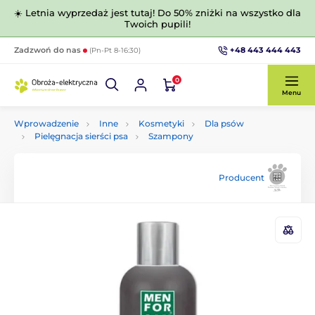
☀️ Letnia wyprzedaż jest tutaj! Do 50% zniżki na wszystko dla
Twoich pupili!
+48 443 444 443
Zadzwoń do nas
(Pn-Pt 8-16:30)
0
Menu
Wprowadzenie
Inne
Kosmetyki
Dla psów
Pielęgnacja sierści psa
Szampony
Producent