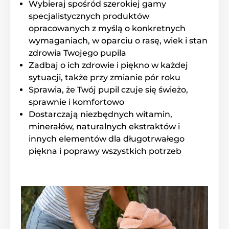
Wybieraj spośród szerokiej gamy
Linalool)
specjalistycznych produktów
opracowanych z myślą o konkretnych
wymaganiach, w oparciu o rasę, wiek i stan
Produkt znajduje się w kategoriach
zdrowia Twojego pupila
Inne
Kosmetyki
Zadbaj o ich zdrowie i piękno w każdej
sytuacji, także przy zmianie pór roku
Pielęgnacja sierści psa
Szampony
Sprawia, że Twój pupil czuje się świeżo,
Szmpony dla psów Menforsan
sprawnie i komfortowo
Dostarczają niezbędnych witamin,
Kosmetyki
minerałów, naturalnych ekstraktów i
innych elementów dla długotrwałego
piękna i poprawy wszystkich potrzeb