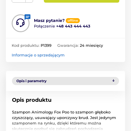
Masz pytanie?
offline
Połączenie
+48 443 444 443
Kod produktu:
P1399
Gwarancja:
24 miesięcy
Informacje o sprzedającym
Opis i parametry
Opis produktu
Szampon Animology Fox Poo to szampon głęboko
czyszczący, usuwający uporczywy brud. Jest jedynym
szamponem na rynku, dzięki któremu można
skutecznie pozbyć się zabrudzeń pochodzenia