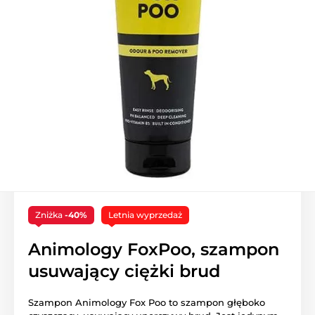
Zniżka
-40%
Letnia wyprzedaż
Animology FoxPoo, szampon
usuwający ciężki brud
Szampon Animology Fox Poo to szampon głęboko