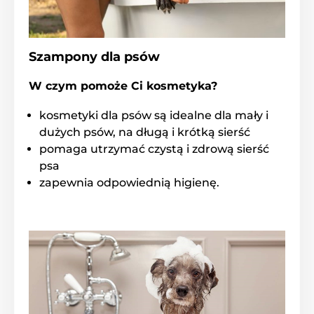
środków powierzchniowo czynnych, <5% anionowych
środków powierzchniowo czynnych, <5% nielonowych
środków powierzchniowo czynnych,
Benzylhemiformal
Szampony dla psów
W czym pomoże Ci kosmetyka?
Produkt znajduje się w kategoriach
kosmetyki dla psów są idealne dla mały i
Inne
Kosmetyki
dużych psów, na długą i krótką sierść
pomaga utrzymać czystą i zdrową sierść
Pielęgnacja sierści psa
Szampony
psa
Animology
% Artykuły zoologiczne
zapewnia odpowiednią higienę.
% Kosmetyki i pielęgnacja