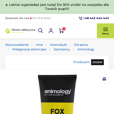
☀️ Letnia wyprzedaż jest tutaj! Do 50% zniżki na wszystko dla
Twoich pupili!
+48 443 444 443
Zadzwoń do nas
(Pn-Pt 8-16:30)
0
Menu
Wprowadzenie
Inne
Kosmetyki
Dla psów
Pielęgnacja sierści psa
Szampony
Animology
Producent