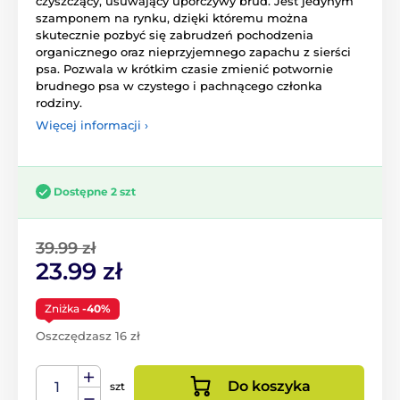
czyszczący, usuwający uporczywy brud. Jest jedynym
szamponem na rynku, dzięki któremu można
skutecznie pozbyć się zabrudzeń pochodzenia
organicznego oraz nieprzyjemnego zapachu z sierści
psa. Pozwala w krótkim czasie zmienić potwornie
brudnego psa w czystego i pachnącego członka
rodziny.
Więcej informacji ›
Dostępne 2 szt
39.99 zł
23.99 zł
Zniżka
-40%
Oszczędzasz 16 zł
Do koszyka
szt