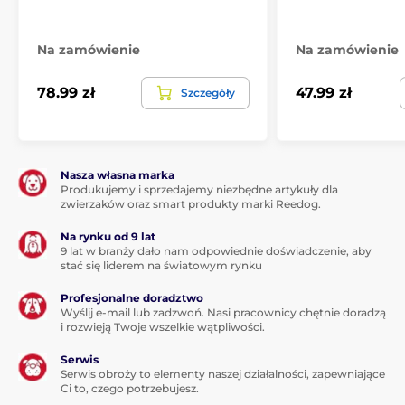
poprawy trawienia
.
ANANAS
ze względu na znaczną zawartość
bromelainy, która wspomaga detoksykację i
Na zamówienie
Na zamówienie
oczyszczanie jelit, zwiększa wykorzystanie białka w
organizmie i poprawia krążenie krwi.
78.99 zł
47.99 zł
Szczegóły
JABŁKA
są bogatym źródłem pierwiastków
śladowych i witamin, takich jak
witamina C
czy
beta-karoten
, które są
przeciwutleniaczami
biorącymi udział w ochronie organizmu przed
Nasza własna marka
negatywnym działaniem wolnych rodników.
Produkujemy i sprzedajemy niezbędne artykuły dla
Pektyny
, zwłaszcza w skórkach jabłek, mają
zwierzaków oraz smart produkty marki Reedog.
pozytywny wpływ na trawienie.
Na rynku od 9 lat
Jako bogate źródło
witaminy C
,
jabłko
ma
9 lat w branży dało nam odpowiednie doświadczenie, aby
zapobiegawczy wpływ na zdrowe funkcjonowanie
stać się liderem na światowym rynku
dróg moczowych i nerek
, wzmacnia
odporność
.
Profesjonalne doradztwo
Wyślij e-mail lub zadzwoń. Nasi pracownicy chętnie doradzą
i rozwieją Twoje wszelkie wątpliwości.
Serwis
Serwis obroży to elementy naszej działalności, zapewniające
Ci to, czego potrzebujesz.