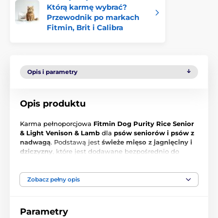
Którą karmę wybrać?
Przewodnik po markach
Fitmin, Brit i Calibra
Opis i parametry
Opis produktu
Karma pełnoporcjowa
Fitmin Dog Purity Rice Senior
& Light Venison & Lamb
dla
psów seniorów i psów z
nadwagą
. Podstawą jest
świeże mięso z jagnięciny i
dziczyzny
, które jest dodawane bezpośrednio do
mieszanki w ramach procesu ekstruzji, a nie tylko jako
wstępnie wysuszony surowiec.
61% białka jest
pochodzenia zwierzęcego.
Zobacz pełny opis
Parametry