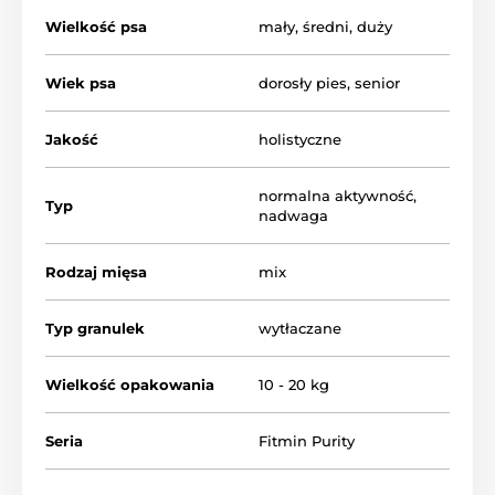
Wielkość psa
mały
,
średni
,
duży
Wiek psa
dorosły pies
,
senior
Jakość
holistyczne
normalna aktywność
,
Typ
nadwaga
Rodzaj mięsa
mix
Typ granulek
wytłaczane
Zalety karmy:
Wielkość opakowania
10 - 20 kg
Mięso jagnięce
jest doskonałym źródłem
witamin z
grupy B
, które są niezbędne do reakcji
Seria
Fitmin Purity
metabolicznych w organizmie (np. B12 i tiamina).
Mięso jagnięce zawiera cynk, niezbędny dla
wzrostu
,
gojenia
i zdrowego układu