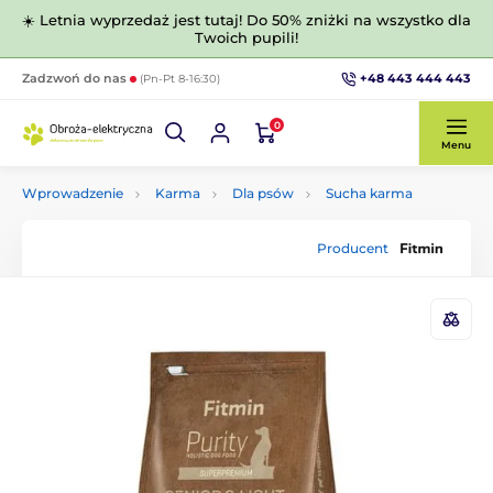
☀️ Letnia wyprzedaż jest tutaj! Do 50% zniżki na wszystko dla
Twoich pupili!
+48 443 444 443
Zadzwoń do nas
(Pn-Pt 8-16:30)
0
Menu
Wprowadzenie
Karma
Dla psów
Sucha karma
Producent