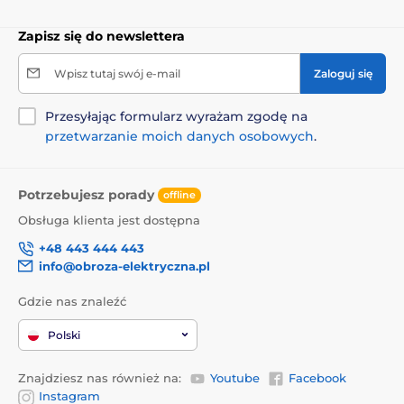
Zapisz się do newslettera
Wpisz tutaj swój e-mail
Zaloguj się
Przesyłając formularz wyrażam zgodę na
przetwarzanie moich danych osobowych
.
Potrzebujesz porady
offline
Obsługa klienta jest dostępna
+48 443 444 443
info@obroza-elektryczna.pl
Składniki:
Gdzie nas znaleźć
Mięso (35% świeża jagnięcina, 20% świeża dziczyzna,
Polski
15,1% jagnięcina jerky, 3% wątroba wieprzowa), ryż
36,3%, ryż pełnoziarnisty 9%, włókno buraczane, siemię
Znajdziesz nas również na:
Youtube
Facebook
lniane, tłuszcz drobiowy, drożdże piwne, ziemniaki
Instagram
hodowlane, jabłka 2,2%, lucerna, czarne porzeczki 1%,