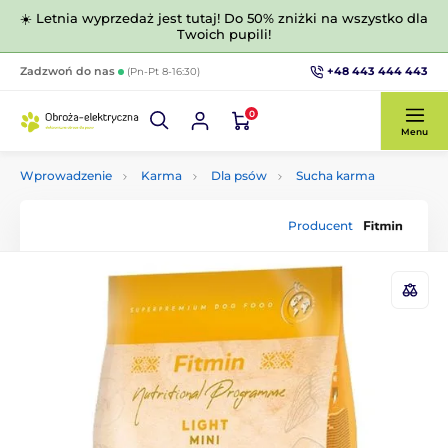
☀️ Letnia wyprzedaż jest tutaj! Do 50% zniżki na wszystko dla
Twoich pupili!
+48 443 444 443
Zadzwoń do nas
(Pn-Pt 8-16:30)
0
Menu
Wprowadzenie
Karma
Dla psów
Sucha karma
Producent