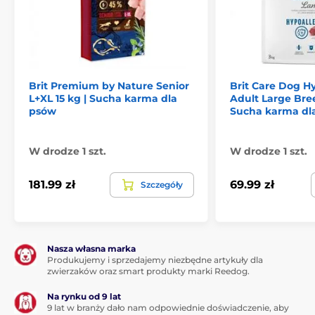
drożdże, olej z łososia, jajo kurze, minerały, korzeń
cykorii, Psyllium 0,1%, glukozamina 0,06%, siarczan
chondroityny 0,05%, jukka.
Składniki analityczne:
Brit Premium by Nature Senior
Brit Care Dog H
Białko surowe 27 %, oleje i tłuszcze surowe 11,5 %,
L+XL 15 kg | Sucha karma dla
Adult Large Bre
włókno surowe 4,4 %, popiół surowy 5,8 %, wapń 1,1 %,
psów
Sucha karma dl
fosfor 0,8 %.
Dodatki na kg:
W drodze 1 szt.
W drodze 1 szt.
181.99 zł
69.99 zł
Szczegóły
Pierwiastki śladowe: Miedź 22 mg (uzupełnione
chelatem miedzi i aminokwasowym n-wodzianem
oraz pięciowodnym siarczanem miedzi), cynk 191 mg
(uzupełnione chelatem cynku i aminokwasowym n-
wodzianem oraz tlenkiem cynku), mangan 45 mg
Nasza własna marka
(uzupełnione chelatem manganu i aminokwasowym
Produkujemy i sprzedajemy niezbędne artykuły dla
n-wodzianem oraz tlenkiem manganu), żelazo 200
zwierzaków oraz smart produkty marki Reedog.
mg (uzupełnione n-wodzianem żelaza i chelatem
Na rynku od 9 lat
aminokwasowym oraz siarczanem żelazawym), jod 3,7
9 lat w branży dało nam odpowiednie doświadczenie, aby
mg (uzupełniony bezwodnym jodanem wapnia), selen