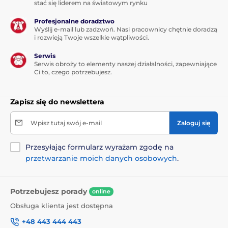
stać się liderem na światowym rynku
0,42 mg (uzupełniony inaktywowanymi drożdżami
Saccharomyces cerevisiae CNCM I-3060
Profesjonalne doradztwo
wzbogaconymi w selen); witaminy, prowitaminy i
Wyślij e-mail lub zadzwoń. Nasi pracownicy chętnie doradzą
chemicznie dobrze zdefiniowane substancje o
i rozwieją Twoje wszelkie wątpliwości.
porównywalnym działaniu: wit. A 16800 MJ, wit. D3
1300 MJ, wit. E (RRR-alfa-tokoferol) 380 mg,
Serwis
Serwis obroży to elementy naszej działalności, zapewniające
niacynamid 61 mg, wit. B1 6 mg, wit. B2 12 mg, wit. B6
Ci to, czego potrzebujesz.
8 mg, wit. B12 162 µg, wit. C 300 mg, pantotenian
wapnia 20 mg, kwas foliowy 0,7 mg, biotyna 0,5 mg,
chlorek choliny 1690 mg; L-karnityna 150 mg;
Zapisz się do newslettera
przeciwutleniacze; konserwanty; substancje
sensoryczne: ekstrakt z rozmarynu 100 mg.
Wpisz tutaj swój e-mail
Zaloguj się
Produkt znajduje się w kategoriach
Przesyłając formularz wyrażam zgodę na
przetwarzanie moich danych osobowych
.
Sucha karma
Dla dorosłych psów
Dla psów małych ras
Potrzebujesz porady
online
Obsługa klienta jest dostępna
+48 443 444 443