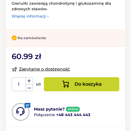
Granulki zawierają chondroitynę i glukozaminę dla
zdrowych stawów.
Więcej informacji ›
Na zamówienie
60.99 zł
Zapytanie o dostępność
Do koszyka
szt
Masz pytanie?
online
Połączenie
+48 443 444 443