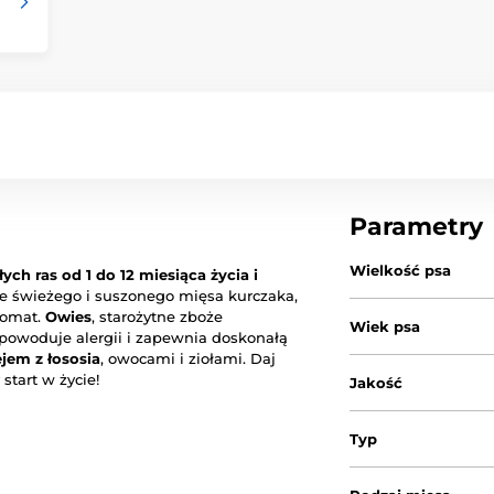
Parametry
Wielkość psa
ych ras od 1 do 12 miesiąca życia i
e świeżego i suszonego mięsa kurczaka,
romat.
Owies
, starożytne zboże
Wiek psa
 powoduje alergii i zapewnia doskonałą
ejem z łososia
, owocami i ziołami. Daj
start w życie!
Jakość
Typ