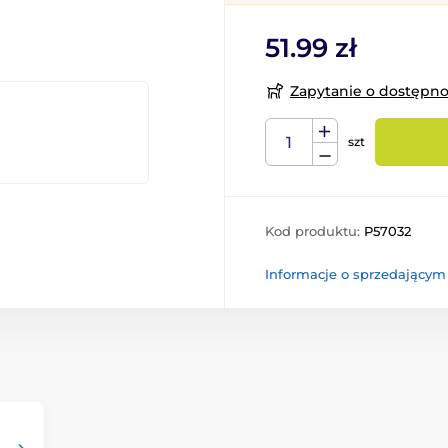
51.99 zł
Zapytanie o dostępn
szt
Kod produktu:
P57032
Informacje o sprzedającym