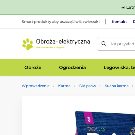
☀️ Let
Smart produkty aby uszczęśliwić zwierzaki
Kontakt
D
Na przykład
Obroże
Ogrodzenia
Legowiska, bu
Wprowadzenie
Karma
Dla psów
Sucha karma