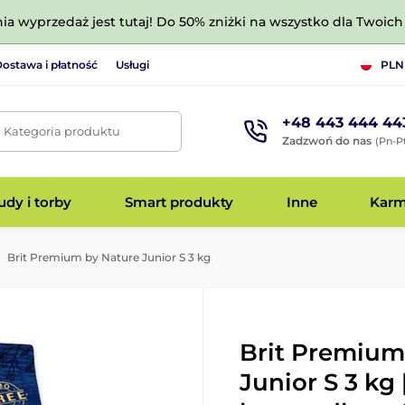
nia wyprzedaż jest tutaj! Do 50% zniżki na wszystko dla Twoich 
ostawa i płatność
Usługi
PLN
+48 443 444 44
. Kategoria produktu
Zadzwoń do nas
(Pn-Pt
dy i torby
Smart produkty
Inne
Kar
Brit Premium by Nature Junior S 3 kg
Brit Premium
Junior S 3 kg