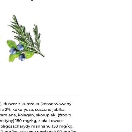
), tłuszcz z kurczaka (konserwowany
sia 2%, kukurydza, suszone jabłka,
rniane, kolagen, skorupiaki (źródło
oityny) 180 mg/kg, zioła i owoce
g, oligosacharydy mannanu 150 mg/kg,
100 mg/kg, suszony rumianek 90 mg/kg,