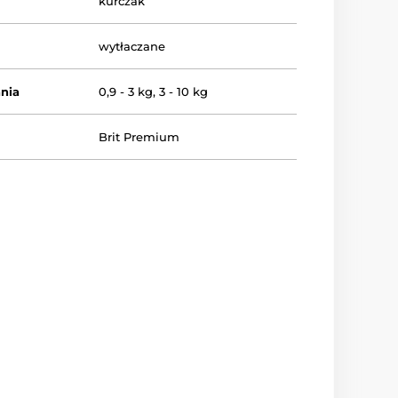
kurczak
wytłaczane
nia
0,9 - 3 kg
,
3 - 10 kg
Brit Premium