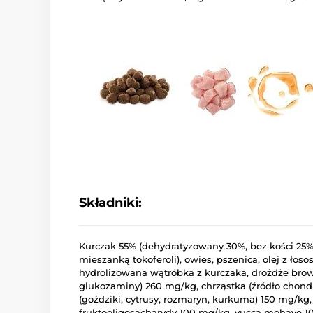
Składniki:
Kurczak 55% (dehydratyzowany 30%, bez kości 25%
mieszanką tokoferoli), owies, pszenica, olej z łoso
hydrolizowana wątróbka z kurczaka, drożdże browa
glukozaminy) 260 mg/kg, chrząstka (źródło chondr
(goździki, cytrusy, rozmaryn, kurkuma) 150 mg/k
fruktooligosacharydy 100 mg/kg, yucca mohave 