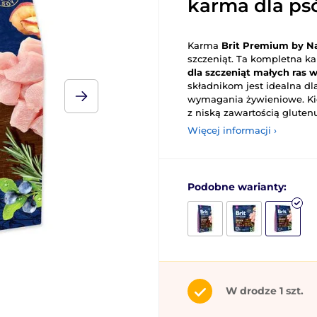
karma dla p
Karma
Brit Premium by Na
szczeniąt. Ta kompletna k
dla szczeniąt małych ras w
składnikom jest idealna dla
wymagania żywieniowe. Ki
z niską zawartością gluten
Więcej informacji ›
Podobne warianty:
W drodze 1 szt.