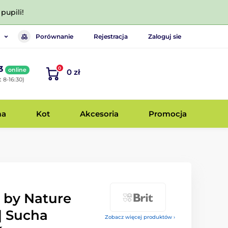
pupili!
Porównanie
Rejestracja
Zaloguj sie
3
0
online
0 zł
 8-16:30)
ma
Kot
Akcesoria
Promocja
 by Nature
 | Sucha
Zobacz więcej produktów ›