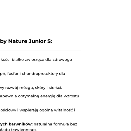
by Nature Junior S:
akości białko zwierzęce dla zdrowego
ń, fosfor i chondroprotektory dla
y rozwój mózgu, skóry i sierści.
apewnia optymalną energię dla wzrostu
ściowy i wspierają ogólną witalność i
nych barwników:
naturalna formuła bez
kładu trawiennego.