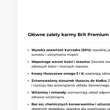
Główne zalety karmy Brit Premium 
Wysoka zawartość kurczaka (50%):
wysokiej j
wzrostu i utrzymania mięśni
Wspomaga wzrost kości i stawów:
Zawiera wap
zdrowych kości i mocnych stawów.
Kwasy tłuszczowe omega-3 i 6:
wspierają zdrow
Zrównoważony stosunek tłuszczu do białka:
Z
i rozwoju bez przeciążania układu trawiennego.
Witaminy i minerały:
wzmacniają układ odporno
zdrowie szczenięcia.
Bez soi, chemicznych konserwantów i sztucz
zbędnych dodatków, łagodna dla wrażliwego u