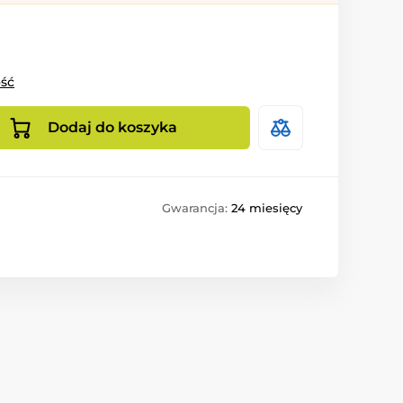
ość
Dodaj do koszyka
Gwarancja:
24 miesięcy