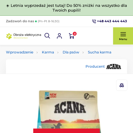
☀️ Letnia wyprzedaż jest tutaj! Do 50% zniżki na wszystko dla
Twoich pupili!
+48 443 444 443
Zadzwoń do nas
(Pn-Pt 8-16:30)
0
Menu
Wprowadzenie
Karma
Dla psów
Sucha karma
Producent