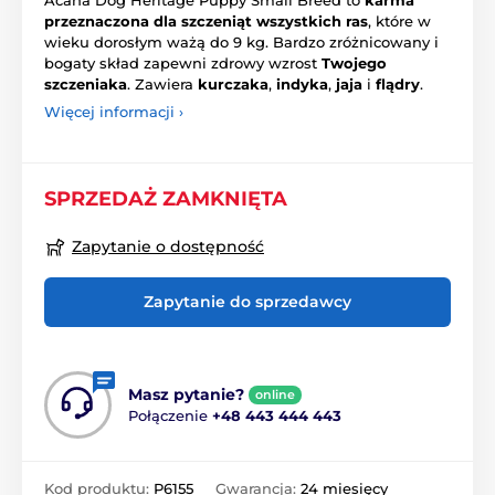
Acana Dog Heritage Puppy Small Breed to
karma
przeznaczona dla szczeniąt wszystkich ras
, które w
wieku dorosłym ważą do 9 kg. Bardzo zróżnicowany i
bogaty skład zapewni zdrowy wzrost
Twojego
szczeniaka
. Zawiera
kurczaka
,
indyka
,
jaja
i
flądry
.
Więcej informacji ›
SPRZEDAŻ ZAMKNIĘTA
Zapytanie o dostępność
Zapytanie do sprzedawcy
Masz pytanie?
online
Połączenie
+48 443 444 443
Kod produktu:
P6155
Gwarancja:
24 miesięcy