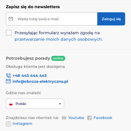
3a671 Witamina D3: 500 IU, 3a700 Witamina E: 50 IU.
Zapisz się do newslettera
Dodatki zootechniczne: 4b1707 Enterococcus faecium
NCIMB 10415 2,2x106 CFU.
Wpisz tutaj swój e-mail
Zaloguj się
Wartość energetyczna:
Przesyłając formularz wyrażam zgodę na
przetwarzanie moich danych osobowych
.
3660 kcal/kg.
Potrzebujesz porady
online
Obsługa klienta jest dostępna
+48 443 444 443
info@obroza-elektryczna.pl
Gdzie nas znaleźć
Polski
Znajdziesz nas również na:
Youtube
Facebook
Instagram