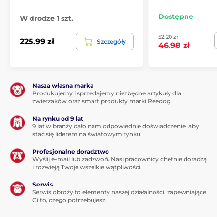
kapusta, świeży szpinak, świeże liście rzepy, świeże
liście buraka ćwikłowego, świeże żurawiny, świeże
Dostępne
W drodze 1 szt.
jagody, świeże całe jagody olszy, kurkuma, ostropest
plamisty, korzeń łopianu, lawenda, korzeń hibiskusa,
52.20 zł
owoce dzikiej róży.
225.99 zł
Szczegóły
46.98 zł
Składniki analityczne:
Nasza własna marka
Białko 33%, zawartość tłuszczu 20%, surowa błonnik
Produkujemy i sprzedajemy niezbędne artykuły dla
5%, surowy popiół 7%, wapń 1,5%, fosfor 1,1%, Omega 6
zwierzaków oraz smart produkty marki Reedog.
2,7%, Omega 3 1%, DHA 0,3%, EPA 0,3%, glukozamina
1400 mg/kg, chondroityna 900 mg/kg.
Na rynku od 9 lat
9 lat w branży dało nam odpowiednie doświadczenie, aby
Dodatki na kg:
stać się liderem na światowym rynku
Profesjonalne doradztwo
Wyślij e-mail lub zadzwoń. Nasi pracownicy chętnie doradzą
Dodatki technologiczne: Ekstrakt tokoferolu z olejów
i rozwieją Twoje wszelkie wątpliwości.
roślinnych: 121 mg, kwas cytrynowy: 40 mg. Dodatki
sensoryczne: ekstrakt z rozmarynu: 80 mg. Dodatki
Serwis
żywieniowe: 3a890 Chlorek choliny (cholina): 700 mg,
Serwis obroży to elementy naszej działalności, zapewniające
3b606 (cynk: 112,5 mg), 3b406 (miedź: 11 mg), 3a821
Ci to, czego potrzebujesz.
witamina B1: 25 mg, 3a841 witamina B5: 8 mg, 3a831
witamina B6: 7,5 mg, 3a672a Witamina A: 3750 IU,