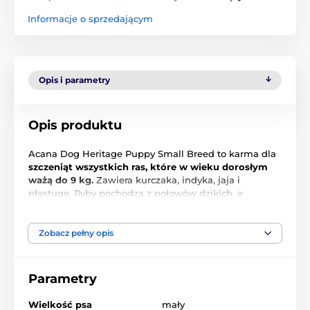
Informacje o sprzedającym
Opis i parametry
Opis produktu
Acana Dog Heritage Puppy Small Breed to karma dla
szczeniąt wszystkich ras, które w wieku dorosłym
ważą do 9 kg.
Zawiera kurczaka, indyka, jaja i
płastugę. Ryby pochodzą z połowów dzikich, a
kurczaki z hodowli na wolnym wybiegu. Karma ma
bardzo zróżnicowany i bogaty skład, który zapewni
zdrowy rozwój Twojego szczeniaka.
Zobacz pełny opis
Parametry
Główne zalety:
Wielkość psa
mały