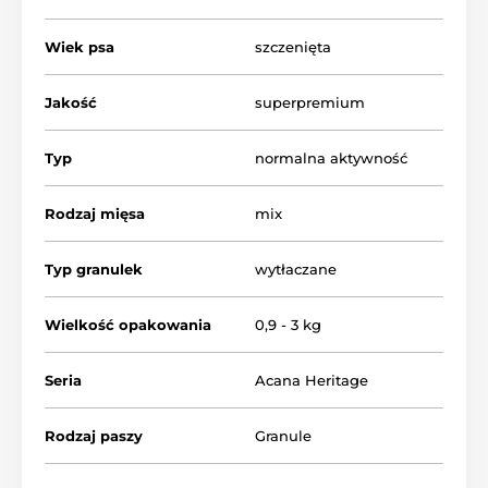
Skład o wysokiej zawartości składników
pochodzenia zwierzęcego, odpowiedni dla małych
Wiek psa
szczenięta
ras.
Małe granulki + wyższa wartość energetyczna.
Jakość
superpremium
Bez zbóż („grain-free”) + bez soi, kukurydzy,
pszenicy.
Typ
normalna aktywność
Wspomaga wzrost, zdrową skórę i sierść dzięki
kwasom omega-3/6 i probiotykom.
Rodzaj mięsa
mix
Typ granulek
wytłaczane
Wielkość opakowania
0,9 - 3 kg
Seria
Acana Heritage
Rodzaj paszy
Granule