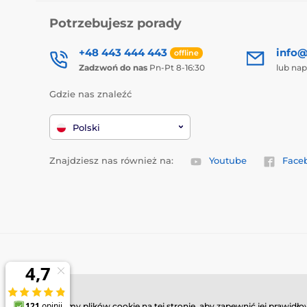
Potrzebujesz porady
+48 443 444 443
info@
offline
Zadzwoń do nas
Pn-Pt 8-16:30
lub nap
Gdzie nas znaleźć
Polski
Znajdziesz nas również na:
Youtube
Face
Używamy plików cookie na tej stronie, aby zapewnić jej prawid