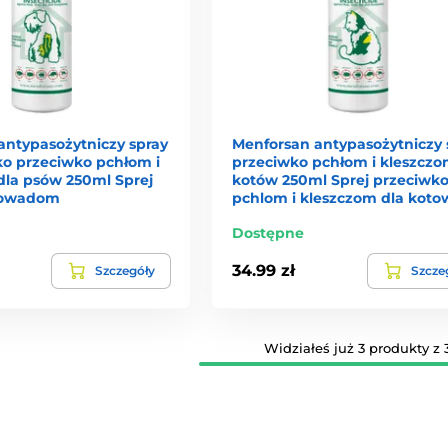
antypasożytniczy spray
Menforsan antypasożytniczy 
ko przeciwko pchłom i
przeciwko pchłom i kleszczo
dla psów 250ml Sprej
kotów 250ml Sprej przeciwk
 owadom
pchlom i kleszczom dla koto
Dostępne
34.99 zł
Szczegóły
Szcze
Widziałeś już 3 produkty z 3