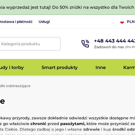
nia wyprzedaż jest tutaj! Do 50% zniżki na wszystko dla Twoich 
ostawa i płatność
Usługi
PLN
+48 443 444 44
. Kategoria produktu
Zadzwoń do nas
(Pn-Pt
dy i torby
Smart produkty
Inne
Kar
dki odstraszające
ye
ciekawy przyrody, zawsze dokładnie odwiedzi wszystkie dostępne mie
 go właściwie
chronić
przed
pasożytami,
które może przynieść ze
la Ciebie. Dlatego zadbaj o jego i własne
zdrowie
i kup
środki ods