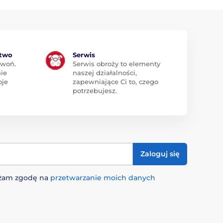
ztwo
Serwis
zwoń.
Serwis obroży to elementy
ie
naszej działalności,
oje
zapewniające Ci to, czego
potrzebujesz.
Zaloguj się
rażam zgodę na
przetwarzanie moich danych