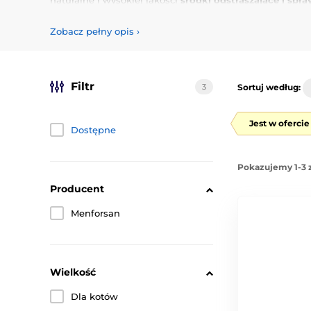
naturalne i wysokiej jakości
środki odstraszające i spra
Zobacz pełny opis
›
Filtr
3
Sortuj według:
Jest w oferci
Dostępne
Pokazujemy 1-3 
Producent
Menforsan
Wielkość
Dla kotów