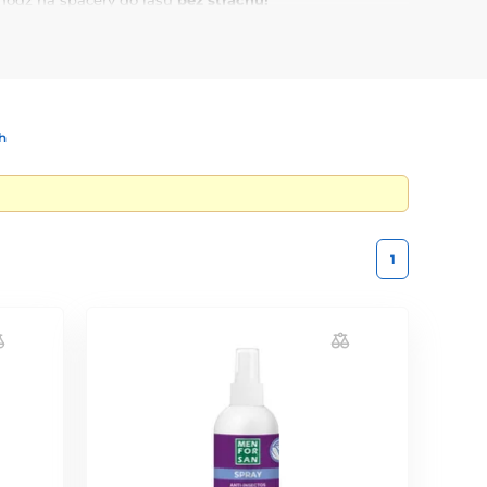
odź na spacery do lasu
bez strachu!
h
1