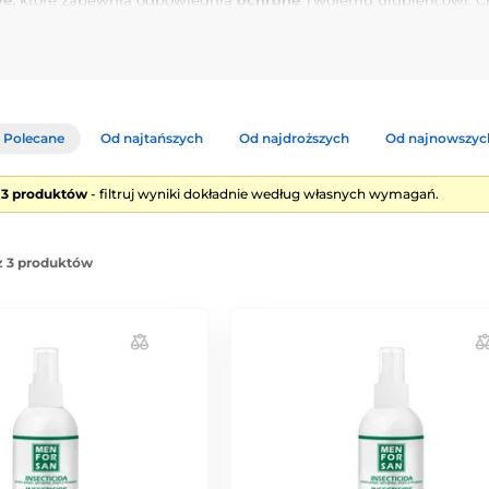
ye,
które zapewnią odpowiednią
ochronę
Twojemu ulubieńcowi. Ch
Polecane
Od najtańszych
Od najdroższych
Od najnowszyc
e 3 produktów
- filtruj wyniki dokładnie według własnych wymagań.
z 3 produktów