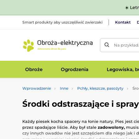
☀️ Let
Smart produkty aby uszczęśliwić zwierzaki
Kontakt
D
Na przykład
Obroże
Ogrodzenia
Legowiska, bu
Wprowadzenie
Inne
Pchły, kleszcze, pasożyty
Śro
Środki odstraszające i spra
Każdy piesek kocha spacery na łonie natury. Pies jest 
przez spadające liście. Aby był stale
zadowolony,
musisz
czy innych owadów nie jest szczęściem dla niego jak i d