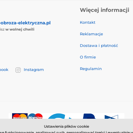
Więcej informacji
obroza-elektryczna.pl
Kontakt
isz
w wolnej chwili
Reklamacje
Dostawa i płatność
O firmie
Regulamin
book
Instagram
Ustawienia plików cookie
łowe funkcjonowanie, analizować ruch, personalizować treści i ewentualn