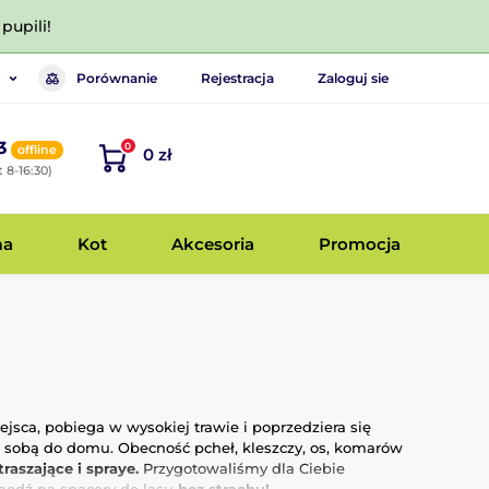
pupili!
Porównanie
Rejestracja
Zaloguj sie
3
0
offline
0 zł
 8-16:30)
ma
Kot
Akcesoria
Promocja
jsca, pobiega w wysokiej trawie i poprzedziera się
 sobą do domu. Obecność pcheł, kleszczy, os, komarów
traszające i spraye.
Przygotowaliśmy dla Ciebie