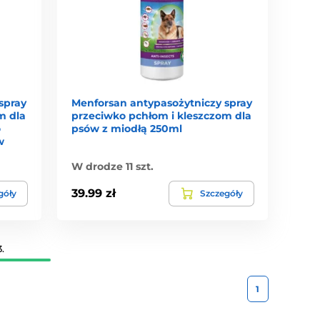
spray
Menforsan antypasożytniczy spray
m dla
przeciwko pchłom i kleszczom dla
o
psów z miodłą 250ml
w
W drodze 11 szt.
39.99 zł
góły
Szczegóły
.
1