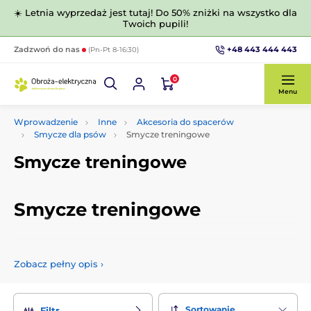
☀️ Letnia wyprzedaż jest tutaj! Do 50% zniżki na wszystko dla
Twoich pupili!
+48 443 444 443
Zadzwoń do nas
(Pn-Pt 8-16:30)
0
Menu
Wprowadzenie
Inne
Akcesoria do spacerów
Smycze dla psów
Smycze treningowe
Smycze treningowe
Smycze treningowe
Smycze do treningu dla psów zapewnią bezpieczeństwo
Twojemu pupilowi i otoczeniu podczas jego ulubionych
Zobacz pełny opis
›
spacerów. Smycz ma zazwyczaj od pięciu do piętnastu
metrów długości.
Sortowanie
Filtr