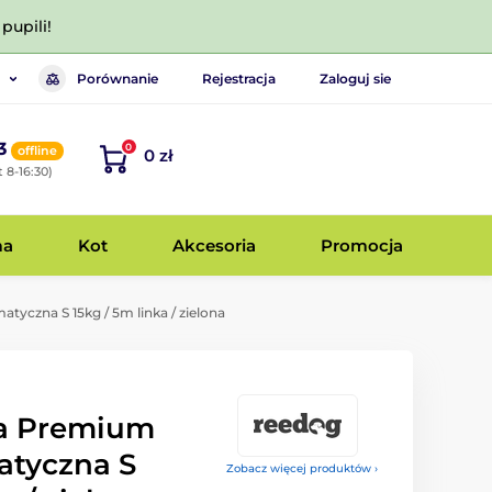
pupili!
Porównanie
Rejestracja
Zaloguj sie
3
0
offline
0 zł
 8-16:30)
ma
Kot
Akcesoria
Promocja
czna S 15kg / 5m linka / zielona
a Premium
atyczna S
Zobacz więcej produktów ›