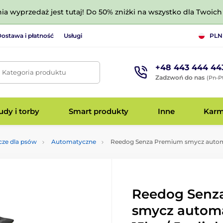
nia wyprzedaż jest tutaj! Do 50% zniżki na wszystko dla Twoich 
ostawa i płatność
Usługi
PLN
+48 443 444 44
. Kategoria produktu
Zadzwoń do nas
(Pn-Pt
dy i torby
Smart produkty
Inne
Kar
ze dla psów
Automatyczne
Reedog Senza Premium smycz automaty
Reedog Senz
smycz autom