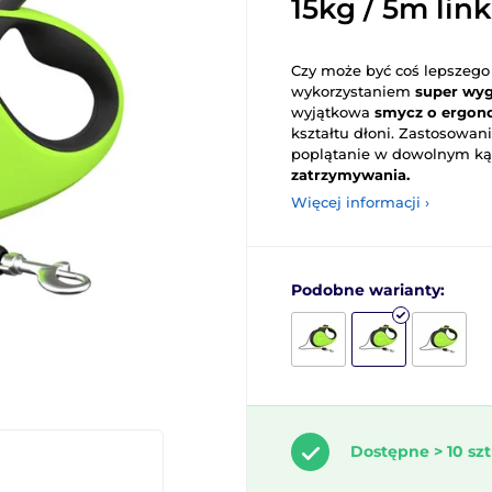
15kg / 5m link
Czy może być coś lepszego
wykorzystaniem
super wy
wyjątkowa
smycz o ergon
kształtu dłoni. Zastosowan
poplątanie w dowolnym kąc
zatrzymywania.
Więcej informacji ›
Podobne warianty:
Dostępne > 10 szt