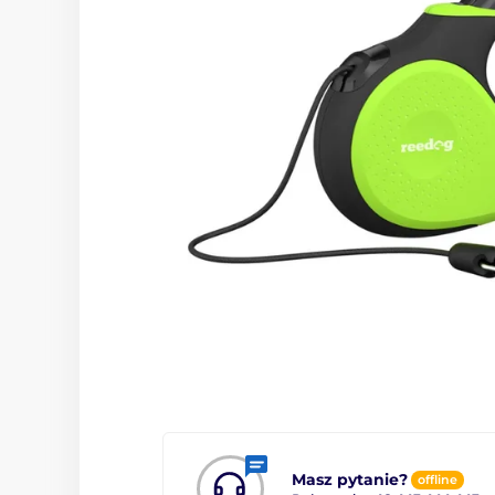
Masz pytanie?
offline