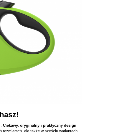
hasz!
m.
Ciekawy, oryginalny i praktyczny design
h rozmiarach, ale także w sześciu wariantach