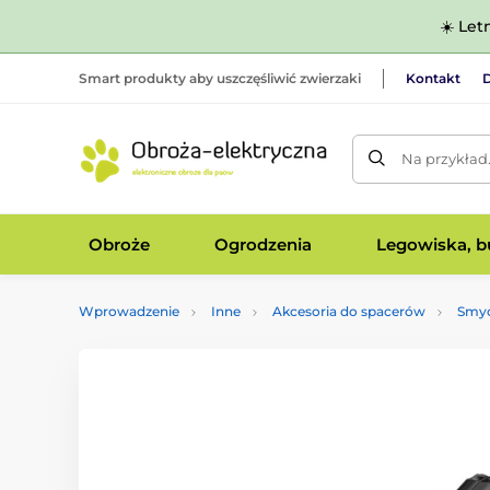
☀️ Let
Smart produkty aby uszczęśliwić zwierzaki
Kontakt
D
Na przykład
Obroże
Ogrodzenia
Legowiska, bu
Wprowadzenie
Inne
Akcesoria do spacerów
Smyc