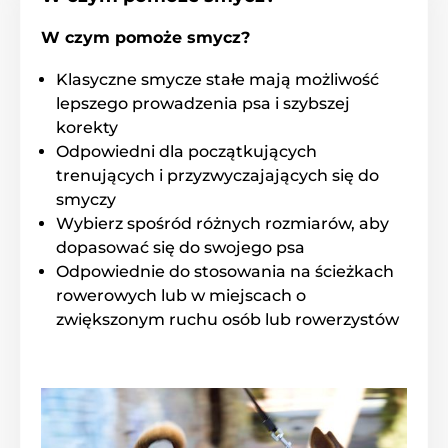
W czym pomoże smycz?
Jeden przycisk: idealna
Klasyczne smycze stałe mają możliwość
kontrola hamulca
lepszego prowadzenia psa i szybszej
Niezależnie od tego, czy Twojego pupila zaskoczy inny pies,
korekty
przechodzień, czy przejeżdżające obok auto
Reedog Senza
Odpowiedni dla początkujących
pozwala na precyzyjną kontrolę dzięki intuicyjnemu
trenujących i przyzwyczajających się do
sterowaniu przyciskiem hamulca
. Jednym naciśnięciem bez
smyczy
problemu zwiniesz smycz, zatrzymasz lub pozwolisz na
swobodne rozwijanie się
linki, która pod żadnym kątem
Wybierz spośród różnych rozmiarów, aby
działania nie popląta się
.
dopasować się do swojego psa
Odpowiednie do stosowania na ścieżkach
rowerowych lub w miejscach o
Produkt znajduje się w kategoriach
zwiększonym ruchu osób lub rowerzystów
Inne
Akcesoria do spacerów
Smycze dla psów
Automatyczne
Linka
Dla małych psów