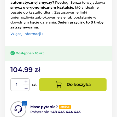
automatycznej smyczy
? Reedog Senza to wyjątkowa
smycz o ergonomicznym kształcie
, która idealnie
pasuje do kształtu dłoni. Zastosowanie linki
uniemożliwia zablokowanie się lub poplątanie w
dowolnym kącie działania.
Jeden przycisk to 3 tryby
zatrzymywania.
Więcej informacji ›
Dostępne > 10 szt
104.99 zł
Do koszyka
szt
Masz pytanie?
offline
Połączenie
+48 443 444 443