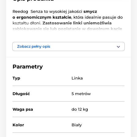
Reedog Senza to wysokiej jakości
smycz
o ergonomicznym kształcie
, która idealnie pasuje do
kształtu dłoni.
Zastosowanie linki uniemożliwia
zablokowanie się lub poplątanie w dowolnym kącie
działania
. Jeden przycisk to
3 tryby zatrzymywania
.
Niezależnie od tego, dokąd zmierzasz ze swoim
zwierzakiem, Reedog Senza
zapewni Ci wygodną i
Zobacz pełny opis
łatwą obsługę
, czyli niezawodną kontrolę. Każdy, kto
ma psa wie, że szybka reakcja często decyduje o
skuteczności działania.
Parametry
Typ
Linka
Długość
5 metrów
Waga psa
do 12 kg
Kolor
Biały