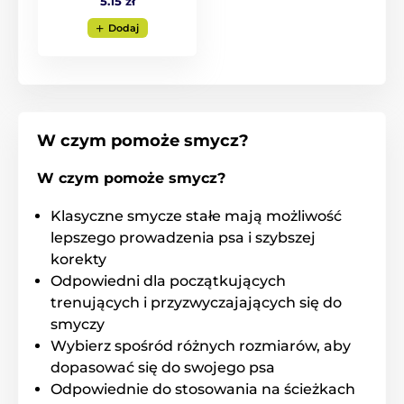
5.15 zł
Ergonomiczny kształt uchwytu
Dodaj
Stylowy wygląd
Wytrzymały chromowany karabińczyk
4 rodzaje wielkości
Różne warianty kolorystyczne
W czym pomoże smycz?
Rasa:
border collie, shar pei, owczarek australijski,
buldog angielski
W czym pomoże smycz?
Klasyczne smycze stałe mają możliwość
lepszego prowadzenia psa i szybszej
korekty
Odpowiedni dla początkujących
trenujących i przyzwyczajających się do
smyczy
Wybierz spośród różnych rozmiarów, aby
dopasować się do swojego psa
Odpowiednie do stosowania na ścieżkach