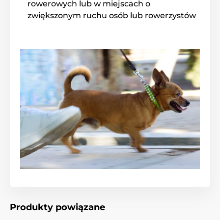
rowerowych lub w miejscach o
zwiększonym ruchu osób lub rowerzystów
Automatyczna smycz Reedog jest
niezawodna!
Niezależnie od tego, dokąd zmierzasz ze swoim
zwierzakiem, Reedog Senza
zapewni Ci wygodną i
łatwą obsługę, czyli niezawodną kontrolę.
Każdy, kto
ma psa wie, że szybka reakcja często decyduje o
skuteczności działania.
Jeden przycisk: idealna kontrola
hamulca
W momencie, kiedy Twój pies będzie zaskoczony
przez pieszego lub przejeżdżające auto
smycz
Reedog Senza pozwali Ci na precyzyjną kontrolę
taśmy za pomocą przycisku z hamulcem.
Jednym
naciśnięciem bez problemu zwiniesz smycz,
Produkty powiązane
zatrzymasz lub pozwolisz na swobodne
rozwijanie się
taśmy smyczy, która pod żadnym kątem działania