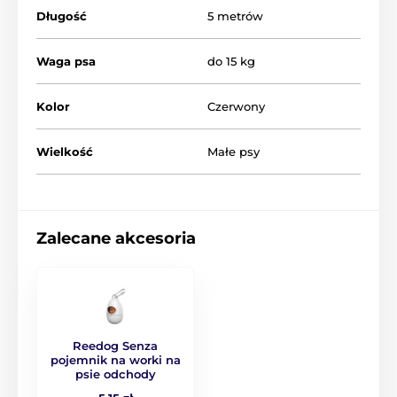
Długość
5 metrów
Waga psa
do 15 kg
Kolor
Czerwony
Wielkość
Małe psy
Cechy smyczy Reedog
Senza Basic
Zalecane akcesoria
Intuicyjna kontrola za pomocą jednego przycisku
Taśma przeciwko zaplątaniu
3 tryby zatrzymywania
Reedog Senza
Płynne zwijanie taśmy
pojemnik na worki na
psie odchody
Super wytrzymała taśma