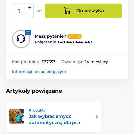
Do koszyka
szt
Masz pytanie?
offline
Połączenie
+48 443 444 443
Kod produktu:
P37357
Gwarancja:
24 miesięcy
Informacje o sprzedającym
Artykuły powiązane
Produkty
Jak wybrać smycz
automatyczną dla psa