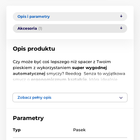
Opis i parametry
Akcesoria
(1)
Opis produktu
Czy może być coś lepszego niż spacer z Twoim
pieskiem z wykorzystaniem
super wygodnej
automatycznej
smyczy? Reedog Senza to wyjątkowa
smycz o
ergonomicznym kształcie
, która idealnie
pasuje do kształtu dłoni. Zastosowanie taśmy
uniemożliwia zablokowanie się lub poplątanie w
dowolnym kącie działania.
Jeden przycisk to 3 tryby
Zobacz pełny opis
zatrzymywania.
Produkt czeskiej firmy!
Dla psów z wagą do 15 kg.
Parametry
Typ
Pasek