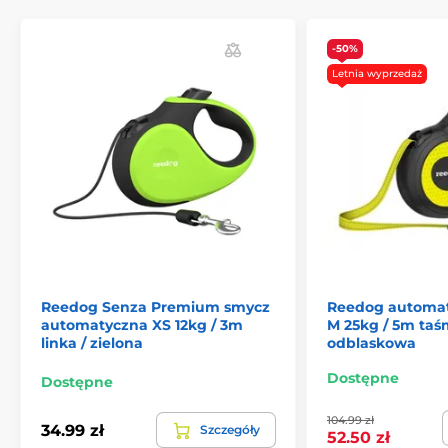
nie popląta się
. Dzięki ergonomicznej konstrukcji
uchwytu wszystko masz dosłownie pod ręką.
-50%
Możliwość szybkiej reakcji to dokładnie to, czego
oczekujesz podczas spacerów z Twoim psem!
Letnia wyprzedaż
Reedog Senza Premium smycz
Reedog automa
automatyczna XS 12kg / 3m
M 25kg / 5m taś
linka / zielona
odblaskowa
Dostępne
Dostępne
104.99 zł
34.99 zł
Szczegóły
52.50 zł