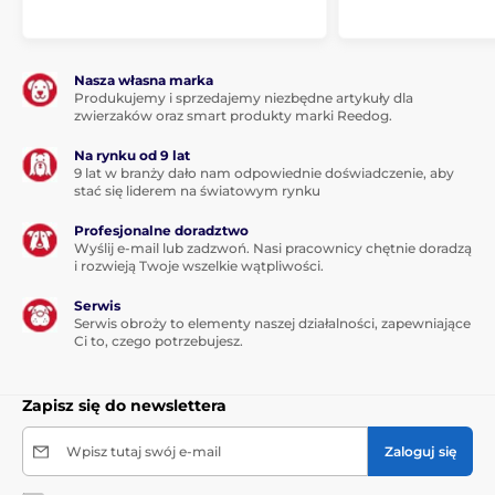
Multipozycyjna taśma zapewnia
nieograniczoną elastyczność!
Any angle lub "dowolny kąt" oznacza
multipozycyjną
Nasza własna marka
Produkujemy i sprzedajemy niezbędne artykuły dla
funkcję taśmy, dzięki, której taśma nie zacina
zwierzaków oraz smart produkty marki Reedog.
się.
Pies może pójść w dowolnym kierunku, nawet
jego szybki ruch pozwoli Ci na idealną kontrolę. Czas
Na rynku od 9 lat
na spacery bez zmartwień, z poczuciem wolności.
9 lat w branży dało nam odpowiednie doświadczenie, aby
Smycz z mulitpozycyjną taśmą, która nie przeszkadza
stać się liderem na światowym rynku
podczas spacerów i zwiększa możliwości ruchu psa.
Smycz to nie tylko wygoda dla Ciebie, ale przede
Profesjonalne doradztwo
wszystkim dla Twojego psa.
Wyślij e-mail lub zadzwoń. Nasi pracownicy chętnie doradzą
i rozwieją Twoje wszelkie wątpliwości.
Taśma została wykonana z materiału
odpornego na
Serwis
ciągniecie psa.
Materiał wykorzystywany jest do
Serwis obroży to elementy naszej działalności, zapewniające
produkcji spadochronów wojskowych, dlatego
Ci to, czego potrzebujesz.
charakteryzuje się doskonałą zdolnością
wytrzymywania obciążenia. Mechanizm zwijania
został zaprojektowany w celu płynnej obsługi taśmy.
Zapisz się do newslettera
Wpisz tutaj swój e-mail
Zaloguj się