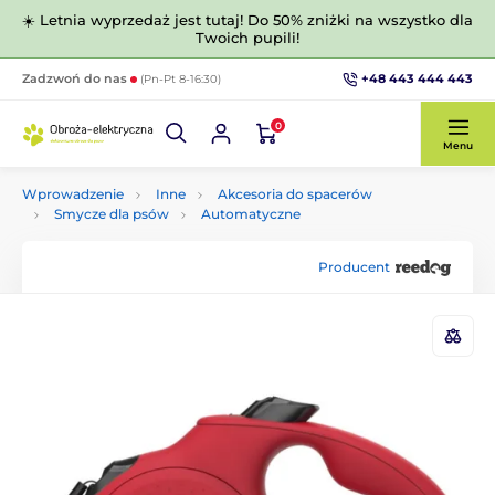
☀️ Letnia wyprzedaż jest tutaj! Do 50% zniżki na wszystko dla
Twoich pupili!
+48 443 444 443
Zadzwoń do nas
(Pn-Pt 8-16:30)
0
Menu
Wprowadzenie
Inne
Akcesoria do spacerów
Smycze dla psów
Automatyczne
Producent