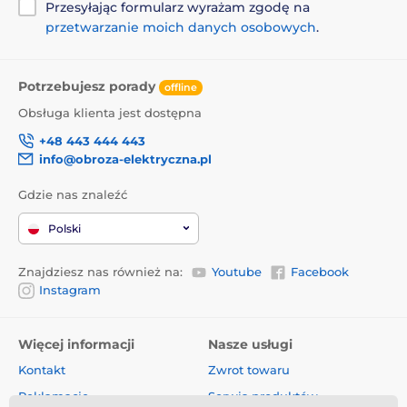
Przesyłając formularz wyrażam zgodę na
przetwarzanie moich danych osobowych
.
Potrzebujesz porady
offline
Obsługa klienta jest dostępna
+48 443 444 443
info@obroza-elektryczna.pl
Gdzie nas znaleźć
Niezaprzeczalną zaletą smyczy jest design, który
Polski
zapewnia nie tylko wyjątkowy styl, ale także wygodę!
Funkcjonalne rozwiązanie to
ergonomiczny uchwyt
.
Wygodny i pewny uchwyt pozwala na komfort
Znajdziesz nas również na:
Youtube
Facebook
podczas spacerów. Smycz została wyposażona
Instagram
w
wysokiej jakości chromowany karabińczyk do
zapięcia obroży
dla psa.
Więcej informacji
Nasze usługi
Kontakt
Zwrot towaru
Design, w którym się zakochasz!
Reklamacje
Serwis produktów