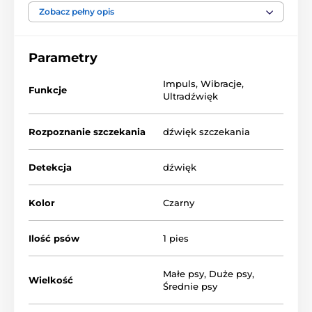
dni
. Posiada
7 poziomów czułości
i
dźwiękowy
Zobacz pełny opis
czujnik
wyzwalający.
Parametry
Impuls
,
Wibracje
,
Funkcje
Ultradźwięk
Rozpoznanie szczekania
dźwięk szczekania
Detekcja
dźwięk
Kolor
Czarny
Ilość psów
1 pies
Małe psy
,
Duże psy
,
Wielkość
Średnie psy