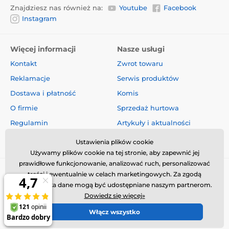
Znajdziesz nas również na:
Youtube
Facebook
Instagram
Więcej informacji
Nasze usługi
Kontakt
Zwrot towaru
Reklamacje
Serwis produktów
Dostawa i płatność
Komis
O firmie
Sprzedaż hurtowa
Regulamin
Artykuły i aktualności
Oceny i recenzje
Ustawienia plików cookie
Używamy plików cookie na tej stronie, aby zapewnić jej
prawidłowe funkcjonowanie, analizować ruch, personalizować
treści i ewentualnie w celach marketingowych. Za zgodą
użytkownika dane mogą być udostępniane naszym partnerom.
Dowiedz się więcej»
Włącz wszystko
© 2026 www.obroza-elektryczna.pl ⦁ Utworzono e-sklep
SIMPLIA.cz