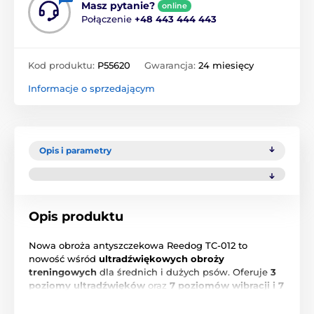
Masz pytanie?
online
Połączenie
+48 443 444 443
Kod produktu:
P55620
Gwarancja:
24 miesięcy
Informacje o sprzedającym
Opis i parametry
Opis produktu
Nowa obroża antyszczekowa Reedog TC-012 to
nowość wśród
ultradźwiękowych obroży
treningowych
dla średnich i dużych psów. Oferuje
3
poziomy ultradźwięków
oraz
7 poziomów wibracji i 7
poziomów impulsu
. Posiada kolorowy i czytelny
wyświetlacz, ładuje się bardzo szybko i działa
do 10