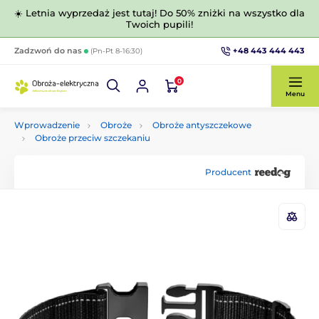
☀️ Letnia wyprzedaż jest tutaj! Do 50% zniżki na wszystko dla
Twoich pupili!
+48 443 444 443
Zadzwoń do nas
(Pn-Pt 8-16:30)
0
Menu
Wprowadzenie
Obroże
Obroże antyszczekowe
Obroże przeciw szczekaniu
Producent