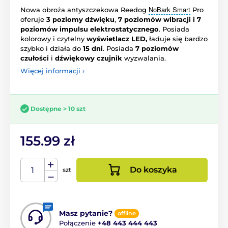
NoBark Smart
Nowa obroża antyszczekowa Reedog
Pro
oferuje
3 poziomy dźwięku
,
7 poziomów wibracji i 7
poziomów impulsu elektrostatycznego
. Posiada
kolorowy i czytelny
wyświetlacz LED,
ładuje się bardzo
szybko i działa do
15 dni
. Posiada
7 poziomów
czułości
i
dźwiękowy czujnik
wyzwalania.
Więcej informacji ›
Dostępne > 10 szt
155.99 zł
Do koszyka
szt
Masz pytanie?
offline
Połączenie
+48 443 444 443