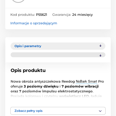
Kod produktu:
P55621
Gwarancja:
24 miesięcy
Informacje o sprzedającym
Opis i parametry
Opis produktu
NoBark Smart
Nowa obroża antyszczekowa Reedog
Pro
oferuje
3 poziomy dźwięku
i
7 poziomów wibracji
oraz 7 poziomów impulsu elektrostatycznego
.
Posiada kolorowy i czytelny
wyświetlacz LED,
ładuje
się bardzo szybko i działa
do 20 dni
. Posiada
7
poziomów czułości
i
dźwiękowy czujnik
wyzwalacza.
Posiada wysokiej jakości nylonową obrożę, która
Zobacz pełny opis
będzie bardzo wygodna dla psa.