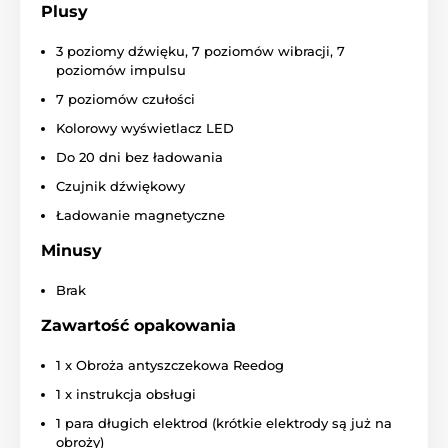
Plusy
powyżej 6 miesiąca życia i wadze powyżej
9 kg
.
3 poziomy dźwięku, 7 poziomów wibracji, 7
poziomów impulsu
7 poziomów czułości
Kolorowy wyświetlacz LED
Długość obroży
Do 20 dni bez ładowania
W zestawie znajduje się również solidna
Czujnik dźwiękowy
nylonowa obroża o łącznej długości 63,5
cm
, którą można łatwo przyciąć do
Ładowanie magnetyczne
pożądanej długości.
Minusy
Brak
Zawartość opakowania
Waga i wymiary
1 x Obroża antyszczekowa Reedog
Obroża antyszczekowa ma
wymiary
: 3,9
cm x 7,1 cm x 4 cm i ergonomiczny kształt.
1 x instrukcja obsługi
Obroża ma rozmiar 4 cm i kształt 4,4 cm,
1 para długich elektrod (krótkie elektrody są już na
co sprawia, że pies bardzo łatwo ją nosi i przyzwyczaja
obroży)
się do niej. Obroża waży
88 g.
Metalowe elektrody 9 i