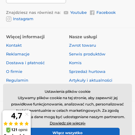
Znajdziesz nas również na:
Youtube
Facebook
Instagram
Więcej informacji
Nasze usługi
Kontakt
Zwrot towaru
Reklamacje
Serwis produktów
Dostawa i płatność
Komis
O firmie
Sprzedaż hurtowa
Regulamin
Artykuły i aktualności
Oceny i recenzje
Ustawienia plików cookie
Używamy plików cookie na tej stronie, aby zapewnić jej
prawidłowe funkcjonowanie, analizować ruch, personalizować
treści i ewentualnie w celach marketingowych. Za zgodą
użytkownika dane mogą być udostępniane naszym partnerom.
Dowiedz się więcej»
Włącz wszystko
© 2026 www.obroza-elektryczna.pl ⦁ Utworzono e-sklep
SIMPLIA.cz