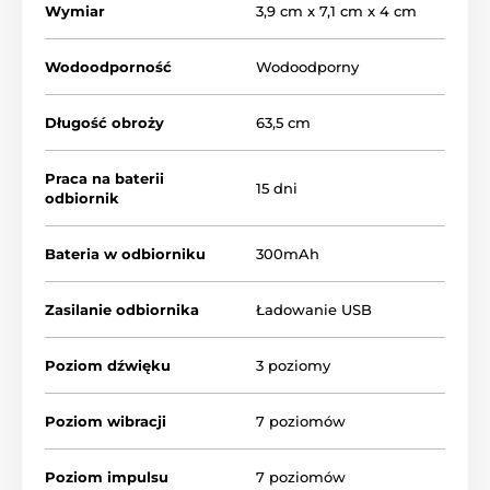
Wymiar
3,9 cm x 7,1 cm x 4 cm
Wodoodporność
Wodoodporny
Wykrywanie szczekania
Obroża antyszczekowa Reedog NoBark
Długość obroży
63,5 cm
Smart Pro jest wyposażona w czujnik
dźwięku, który
wykrywa niepożądane
Praca na baterii
szczekanie psa. Posiada innowacyjną technologię,
15 dni
odbiornik
która sprawia, że wykrywanie jest precyzyjne i szybkie.
Dźwięki nie będą mylące, a obroża nie zostanie
aktywowana przez pomyłkę.
Bateria w odbiorniku
300mAh
Zasilanie odbiornika
Ładowanie USB
Rodzaj korekty
Obroża posiada 3 tryby treningu -
dźwięk,
Poziom dźwięku
3 poziomy
wibracje i
impuls elektrostatyczny
.
Można wybrać
3 poziomy dźwięku
,
7 poziomów
wibracji i 7 poziomów impulsu elektrostatycznego.
Poziom wibracji
7 poziomów
Poziom impulsu
7 poziomów