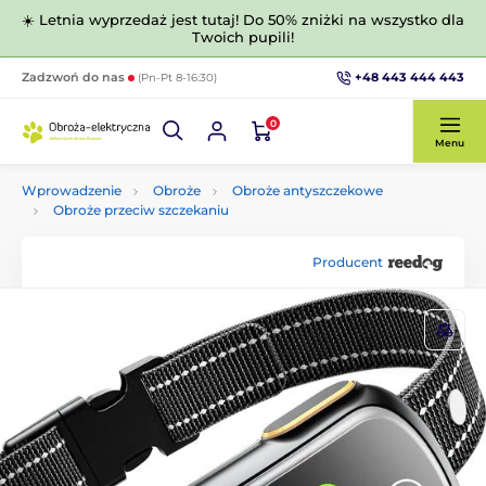
☀️ Letnia wyprzedaż jest tutaj! Do 50% zniżki na wszystko dla
Twoich pupili!
+48 443 444 443
Zadzwoń do nas
(Pn-Pt 8-16:30)
0
Menu
Wprowadzenie
Obroże
Obroże antyszczekowe
Obroże przeciw szczekaniu
Producent