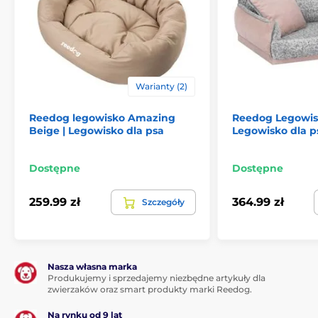
Warianty (2)
Reedog legowisko Amazing
Reedog Legowisk
(*Nasze legowiska dla psów Reedog są szyte ręcznie,
Beige | Legowisko dla psa
Legowisko dla 
więc rozmiar może się nieznacznie różnić, ale nie
więcej niż 2-4 cm).
Dostępne
Dostępne
Zalety
259.99 zł
364.99 zł
Szczegóły
Zdejmowany pokrowiec z możliwością prania
Łatwe wejście
Nasza własna marka
Łatwe czyszczenie
Produkujemy i sprzedajemy niezbędne artykuły dla
zwierzaków oraz smart produkty marki Reedog.
Certyfikaty OEKO-TEX
Na rynku od 9 lat