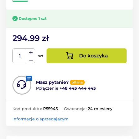
Dostępne 1 szt
294.99 zł
Do koszyka
szt
Masz pytanie?
offline
Połączenie
+48 443 444 443
Kod produktu:
P55945
Gwarancja:
24 miesięcy
Informacje o sprzedającym