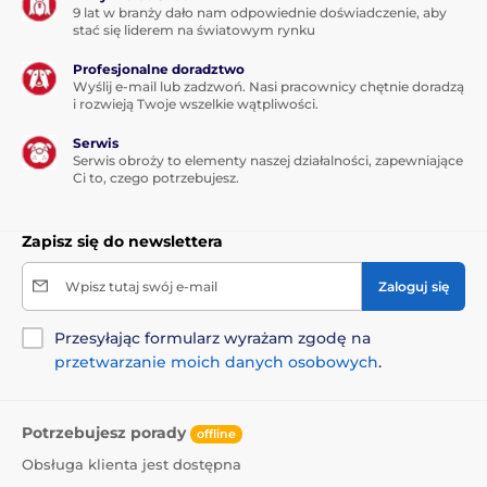
9 lat w branży dało nam odpowiednie doświadczenie, aby
stać się liderem na światowym rynku
Wady
Profesjonalne doradztwo
Brak
Wyślij e-mail lub zadzwoń. Nasi pracownicy chętnie doradzą
i rozwieją Twoje wszelkie wątpliwości.
Serwis
Zawartość opakowania
Serwis obroży to elementy naszej działalności, zapewniające
Ci to, czego potrzebujesz.
Legowisko dla psa Reedog Victoria Ekolen Ash
Zapisz się do newslettera
Produkt znajduje się w kategoriach
Wpisz tutaj swój e-mail
Zaloguj się
Legowiska, budy i torby
Legowiska
Przesyłając formularz wyrażam zgodę na
Dla malych psów
Dla średnich psów
przetwarzanie moich danych osobowych
.
Dla dużych psów
Potrzebujesz porady
offline
Obsługa klienta jest dostępna