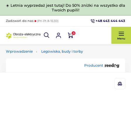
☀️ Letnia wyprzedaż jest tutaj! Do 50% zniżki na wszystko dla
Twoich pupili!
+48 443 444 443
Zadzwoń do nas
(Pn-Pt 8-16:30)
0
Menu
Wprowadzenie
Legowiska, budy i torby
Producent