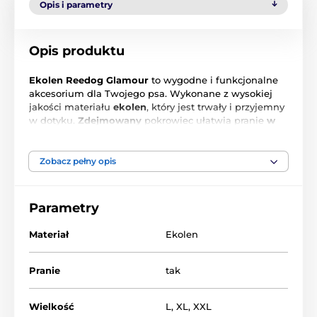
Opis i parametry
Opis produktu
Ekolen Reedog Glamour
to wygodne i funkcjonalne
akcesorium dla Twojego psa. Wykonane z wysokiej
jakości materiału
ekolen
, który jest trwały i przyjemny
w dotyku.
Zdejmowany
pokrowiec ułatwia pranie
w
pralce w temperaturze 30°C
bez użycia płynu do
płukania tkanin, zapewniając łatwą konserwację i
długotrwałą czystość.
Zobacz pełny opis
Wytrzymałe materiały i wodoodporna powierzchnia
zapewniają jej praktyczność i trwałość, dzięki czemu
Parametry
idealnie nadaje się do codziennego użytku.
Materiał
Ekolen
Reedog Glamour Ekolen łączy w sobie elegancki
design i funkcjonalność, dzięki czemu jest idealnym
dodatkiem do każdego wnętrza i praktycznym
Pranie
tak
towarzyszem podróży. Podaruj swojemu psu miejsce,
które pokocha!
Wielkość
L
,
XL
,
XXL