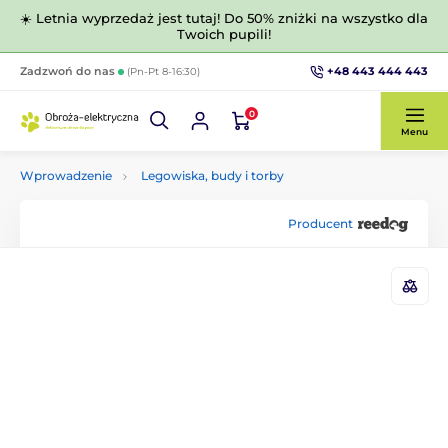
☀️ Letnia wyprzedaż jest tutaj! Do 50% zniżki na wszystko dla
Twoich pupili!
+48 443 444 443
Zadzwoń do nas
(Pn-Pt 8-16:30)
0
Menu
Wprowadzenie
Legowiska, budy i torby
Producent