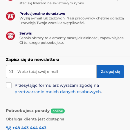
stać się liderem na światowym rynku
Wady
Profesjonalne doradztwo
Wyślij e-mail lub zadzwoń. Nasi pracownicy chętnie doradzą
Brak
i rozwieją Twoje wszelkie wątpliwości.
Serwis
Serwis obroży to elementy naszej działalności, zapewniające
Zawartość opakowania
Ci to, czego potrzebujesz.
Legowisko dla psa Reedog Glamour Ekolen Ash
Zapisz się do newslettera
Produkt znajduje się w kategoriach
Wpisz tutaj swój e-mail
Zaloguj się
Legowiska, budy i torby
Legowiska
Przesyłając formularz wyrażam zgodę na
przetwarzanie moich danych osobowych
.
Dla malych psów
Dla średnich psów
Dla dużych psów
Potrzebujesz porady
online
Obsługa klienta jest dostępna
+48 443 444 443