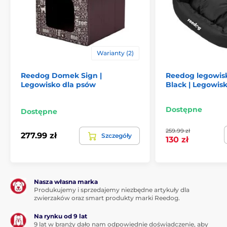
Warianty (2)
(*Nasze legowiska dla psów Reedog są szyte ręcznie,
Reedog Domek Sign |
Reedog legowis
więc rozmiar może się nieznacznie różnić, ale nie
Legowisko dla psów
Black | Legowisk
więcej niż 2-4 cm).
Dostępne
Dostępne
Zalety
259.99 zł
277.99 zł
Szczegóły
130 zł
Zdejmowany pokrowiec z możliwością prania
Łatwy do czyszczenia
Właściwości wodoodporne
Nasza własna marka
Certyfikaty OEKO-TEX
Produkujemy i sprzedajemy niezbędne artykuły dla
zwierzaków oraz smart produkty marki Reedog.
Gruba i równomierna wyściółka
Na rynku od 9 lat
9 lat w branży dało nam odpowiednie doświadczenie, aby