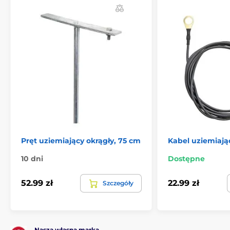
Akcesoria
Uziemienie i odgromniki
Pręty uziemiające
Pręt uziemiający okrągły, 75 cm
Kabel uziemiają
10 dni
Dostępne
52.99 zł
22.99 zł
Szczegóły
Nasza własna marka