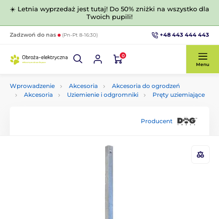
☀️ Letnia wyprzedaż jest tutaj! Do 50% zniżki na wszystko dla
Twoich pupili!
+48 443 444 443
Zadzwoń do nas
(Pn-Pt 8-16:30)
0
Menu
Wprowadzenie
Akcesoria
Akcesoria do ogrodzeń
Akcesoria
Uziemienie i odgromniki
Pręty uziemiające
Producent