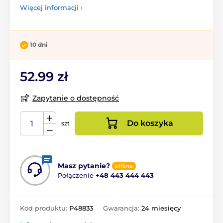
Więcej informacji ›
10 dni
52.99 zł
Zapytanie o dostępność
Do koszyka
szt
Masz pytanie?
offline
Połączenie
+48 443 444 443
Kod produktu:
P48833
Gwarancja:
24 miesięcy