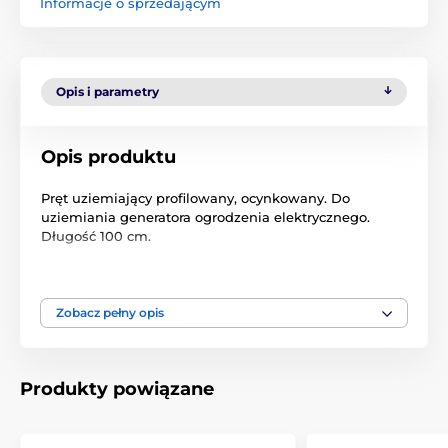
Informacje o sprzedającym
Opis i parametry
Opis produktu
Pręt uziemiający profilowany, ocynkowany. Do
uziemiania generatora ogrodzenia elektrycznego.
Długość 100 cm.
Pręt uziemiający zapewnia wysokiej jakości
uziemienie ogrodzenia
Zobacz pełny opis
profil galwanizowany o dużej powierzchni styku
z wkrętem do zamocowania przewodu
uziemiającego
Produkty powiązane
Produkt znajduje się w kategoriach