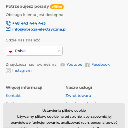
Potrzebujesz porady
offline
Obsługa klienta jest dostępna
+48 443 444 443
info@obroza-elektryczna.pl
Gdzie nas znaleźć
Polski
Znajdziesz nas również na:
Youtube
Facebook
Instagram
Więcej informacji
Nasze usługi
Kontakt
Zwrot towaru
Reklamacje
Serwis produktów
Ustawienia plików cookie
Dostawa i płatność
Komis
Używamy plików cookie na tej stronie, aby zapewnić jej
O firmie
Sprzedaż hurtowa
prawidłowe funkcjonowanie, analizować ruch, personalizować