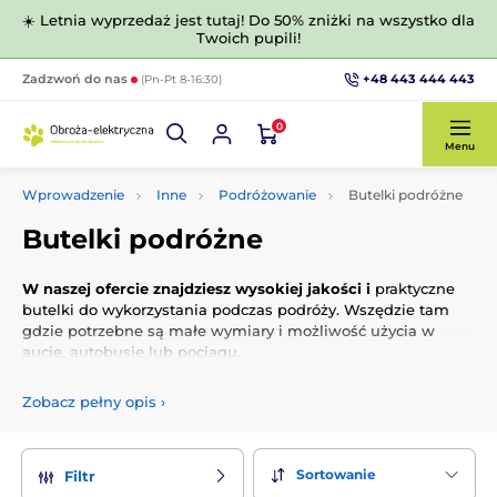
☀️ Letnia wyprzedaż jest tutaj! Do 50% zniżki na wszystko dla
Twoich pupili!
+48 443 444 443
Zadzwoń do nas
(Pn-Pt 8-16:30)
0
Menu
Wprowadzenie
Inne
Podróżowanie
Butelki podróżne
Butelki podróżne
W naszej ofercie znajdziesz wysokiej jakości i
praktyczne
butelki do wykorzystania podczas podróży. Wszędzie tam
gdzie potrzebne są małe wymiary i możliwość użycia w
aucie, autobusie lub pociągu.
Zobacz pełny opis
›
Sortowanie
Filtr