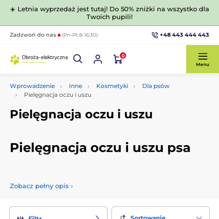
☀️ Letnia wyprzedaż jest tutaj! Do 50% zniżki na wszystko dla
Twoich pupili!
+48 443 444 443
Zadzwoń do nas
(Pn-Pt 8-16:30)
0
Menu
Wprowadzenie
Inne
Kosmetyki
Dla psów
Pielęgnacja oczu i uszu
Pielęgnacja oczu i uszu
Pielęgnacja oczu i uszu psa
Oczy i uszy każdego psa sa bardzo wrażliwe, dlatego
potrzebują odpowiedniej
opieki i pielęgnacji
. Do wyboru
Zobacz pełny opis
›
są wysokiej jakości produkty
do czyszczenia uszu
a także
do
czyszczenia oczu
Twojego pieska. Unikniesz dzięki nim
nieprzyjmeności czy ewentualnej wizyty u weterynarza.
Przygotowaliśmy dla Ciebie wysokiej jakości, sprawdzone,
Sortowanie
Filtr