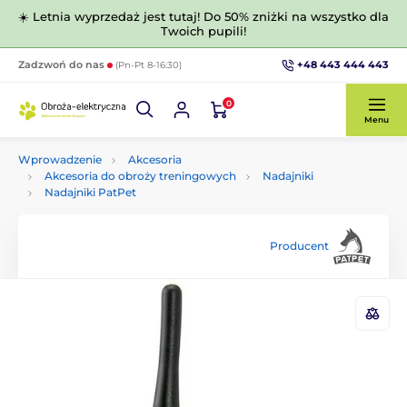
☀️ Letnia wyprzedaż jest tutaj! Do 50% zniżki na wszystko dla
Twoich pupili!
+48 443 444 443
Zadzwoń do nas
(Pn-Pt 8-16:30)
0
Menu
Wprowadzenie
Akcesoria
Akcesoria do obroży treningowych
Nadajniki
Nadajniki PatPet
Producent