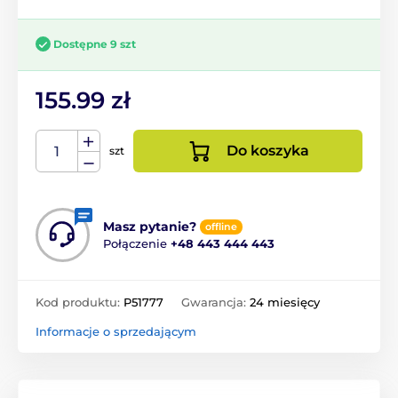
Dostępne 9 szt
155.99 zł
Do koszyka
szt
Masz pytanie?
offline
Połączenie
+48 443 444 443
Kod produktu:
P51777
Gwarancja:
24 miesięcy
Informacje o sprzedającym