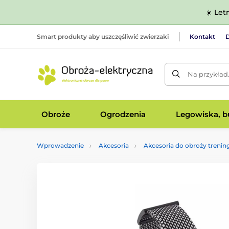
☀️ Let
Smart produkty aby uszczęśliwić zwierzaki
Kontakt
D
Na przykład
Obroże
Ogrodzenia
Legowiska, bu
Wprowadzenie
Akcesoria
Akcesoria do obroży treni