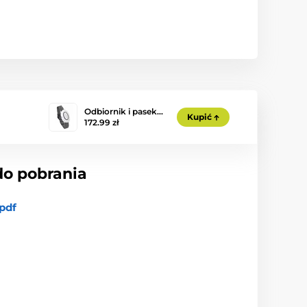
Odbiornik i pasek…
Kupić
172.99 zł
do pobrania
pdf