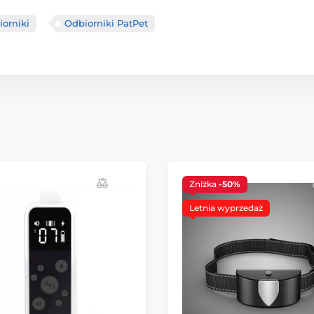
orniki
Odbiorniki PatPet
Zniżka
-50%
Letnia wyprzedaż