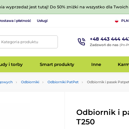
nia wyprzedaż jest tutaj! Do 50% zniżki na wszystko dla Twoich 
ostawa i płatność
Usługi
PLN
+48 443 444 44
. Kategoria produktu
Zadzwoń do nas
(Pn-Pt
dy i torby
Smart produkty
Inne
Kar
ngowych
Odbiorniki
Odbiorniki PatPet
Odbiornik i pasek Patpe
Odbiornik i p
T250