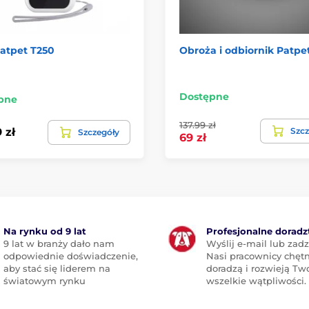
Patpet T250
Obroża i odbiornik Patpe
Dostępne
pne
137.99 zł
Szcz
 zł
Szczegóły
69 zł
Na rynku od 9 lat
Profesjonalne dorad
9 lat w branży dało nam
Wyślij e-mail lub zad
odpowiednie doświadczenie,
Nasi pracownicy chętn
aby stać się liderem na
doradzą i rozwieją Tw
światowym rynku
wszelkie wątpliwości.