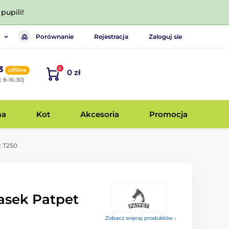
pupili!
Porównanie
Rejestracja
Zaloguj sie
3
0
offline
0 zł
 8-16:30)
ma
Kot
Akcesoria
Promocja
t T250
asek Patpet
Zobacz więcej produktów ›