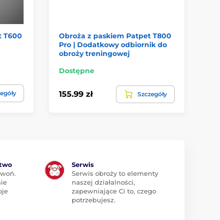
t T600
Obroża z paskiem Patpet T800
Pa
Pro | Dodatkowy odbiornik do
obroży treningowej
Dostępne
Do
egóły
155.99 zł
22
Szczegóły
ztwo
Serwis
zwoń.
Serwis obroży to elementy
ie
naszej działalności,
oje
zapewniające Ci to, czego
potrzebujesz.