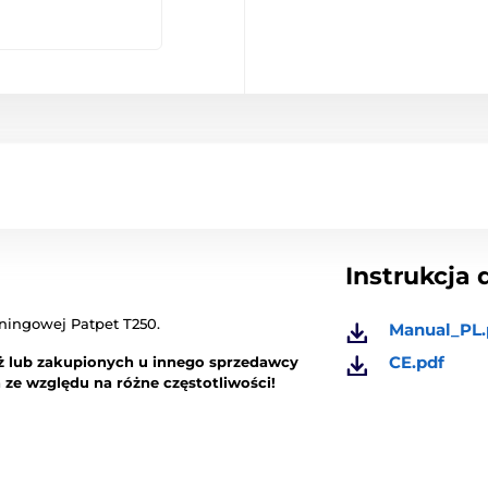
Instrukcja 
eningowej Patpet T250.
Manual_PL.
CE.pdf
iż lub zakupionych u innego sprzedawcy
e względu na różne częstotliwości!