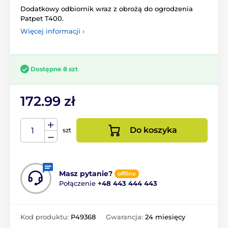
Dodatkowy odbiornik wraz z obrożą do ogrodzenia
Patpet T400.
Więcej informacji ›
Dostępne 8 szt
172.99 zł
Do koszyka
szt
Masz pytanie?
offline
Połączenie
+48 443 444 443
Kod produktu:
P49368
Gwarancja:
24 miesięcy