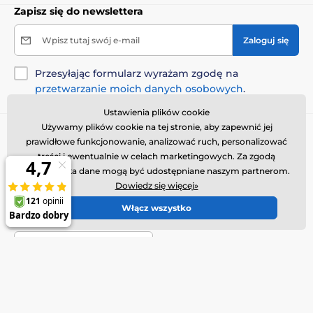
Zapisz się do newslettera
Wpisz tutaj swój e-mail
Zaloguj się
Przesyłając formularz wyrażam zgodę na
przetwarzanie moich danych osobowych
.
Ustawienia plików cookie
Używamy plików cookie na tej stronie, aby zapewnić jej
Potrzebujesz porady
offline
prawidłowe funkcjonowanie, analizować ruch, personalizować
Obsługa klienta jest dostępna
treści i ewentualnie w celach marketingowych. Za zgodą
użytkownika dane mogą być udostępniane naszym partnerom.
+48 443 444 443
Dowiedz się więcej»
info@obroza-elektryczna.pl
Włącz wszystko
Gdzie nas znaleźć
Polski
Znajdziesz nas również na:
Youtube
Facebook
Instagram