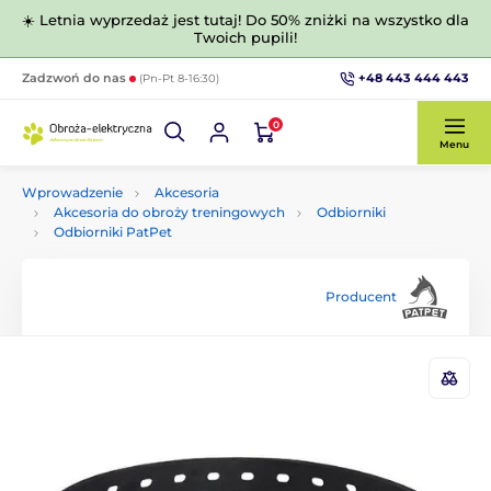
☀️ Letnia wyprzedaż jest tutaj! Do 50% zniżki na wszystko dla
Twoich pupili!
+48 443 444 443
Zadzwoń do nas
(Pn-Pt 8-16:30)
0
Menu
Wprowadzenie
Akcesoria
Akcesoria do obroży treningowych
Odbiorniki
Odbiorniki PatPet
Producent