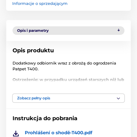
Informacje o sprzedającym
Opis i parametry
Opis produktu
Dodatkowy odbiornik wraz z obrożą do ogrodzenia
Patpet T400.
Ostrzeżenie: w przypadku urządzeń starszych niż lub
zakupionych u innego sprzedawcy może wystąpić
problem z parowaniem urządzeń ze względu na
różne częstotliwości! Częstotliwości nie można
Zobacz pełny opis
zresetować.
Instrukcja do pobrania
Produkt znajduje się w kategoriach
Prohlášení o shodě-T400.pdf
Akcesoria do obroży treningowych