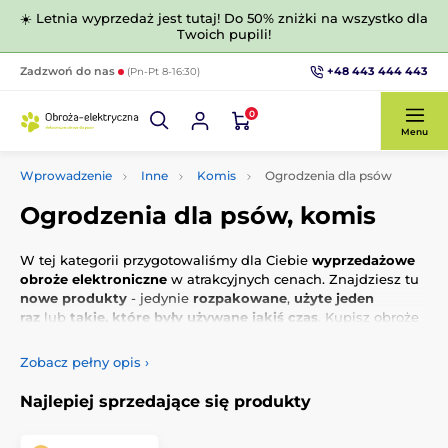
☀️ Letnia wyprzedaż jest tutaj! Do 50% zniżki na wszystko dla
Twoich pupili!
+48 443 444 443
Zadzwoń do nas
(Pn-Pt 8-16:30)
0
Menu
Wprowadzenie
Inne
Komis
Ogrodzenia dla psów
Ogrodzenia dla psów, komis
W tej kategorii przygotowaliśmy dla Ciebie
wyprzedażowe
obroże elektroniczne
w atrakcyjnych cenach. Znajdziesz tu
nowe produkty
- jedynie
rozpakowane
,
użyte jeden
raz
lub
takie, które były używane jakiś czas
. Kupisz obroże
ze zniżką do 80%
od oryginalnej ceny oraz z
6-cio
miesięczna gwarancją
.
Zobacz pełny opis
›
Najlepiej sprzedające się produkty