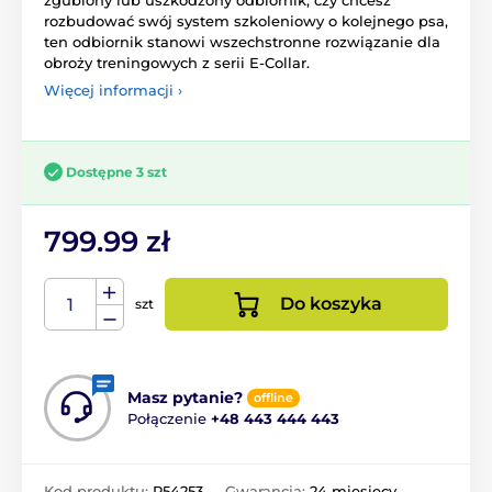
zgubiony lub uszkodzony odbiornik, czy chcesz
rozbudować swój system szkoleniowy o kolejnego psa,
ten odbiornik stanowi wszechstronne rozwiązanie dla
obroży treningowych z serii E-Collar.
Więcej informacji ›
Dostępne 3 szt
799.99 zł
Do koszyka
szt
Masz pytanie?
offline
Połączenie
+48 443 444 443
Kod produktu:
P54253
Gwarancja:
24 miesięcy