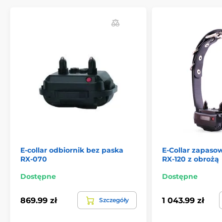
Odpowiedni dla psów o wadze od 5 kg.
Ten odbiornik NIE jest kompatybilny ze starszymi
nadajnikami 300, 400, 800 "TS", których produkcja
została zakończona w połowie 2015 roku.
Specyfikacje techniczne mogą ulec zmianie bez
wyraźnego powiadomienia. Zdjęcia mają charakter
wyłącznie ilustracyjny.
E-collar odbiornik bez paska
E-Collar zapaso
RX-070
RX-120 z obrożą
Produkt znajduje się w kategoriach
Dostępne
Dostępne
Akcesoria do obroży treningowych
869.99 zł
1 043.99 zł
Szczegóły
Odbiorniki
Odbiorniki E-collar