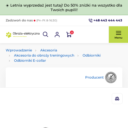
☀️ Letnia wyprzedaż jest tutaj! Do 50% zniżki na wszystko dla
Twoich pupili!
+48 443 444 443
Zadzwoń do nas
(Pn-Pt 8-16:30)
0
Menu
Wprowadzenie
Akcesoria
Akcesoria do obroży treningowych
Odbiorniki
Odbiorniki E-collar
Producent