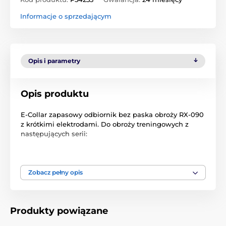
Informacje o sprzedającym
Opis i parametry
Opis produktu
E-Collar zapasowy odbiornik bez paska obroży RX-090
z krótkimi elektrodami. Do obroży treningowych z
następujących serii:
ET-300/302
ET-400/402
Zobacz pełny opis
EZ-900/902/903/904
K9-400/K9-402
Produkty powiązane
PE-900/902/903