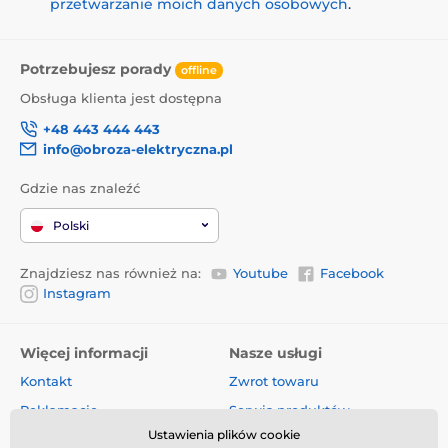
przetwarzanie moich danych osobowych
.
Potrzebujesz porady
offline
Obsługa klienta jest dostępna
+48 443 444 443
info@obroza-elektryczna.pl
Gdzie nas znaleźć
Polski
Znajdziesz nas również na:
Youtube
Facebook
Instagram
Więcej informacji
Nasze usługi
Kontakt
Zwrot towaru
Reklamacje
Serwis produktów
Ustawienia plików cookie
Dostawa i płatność
Komis