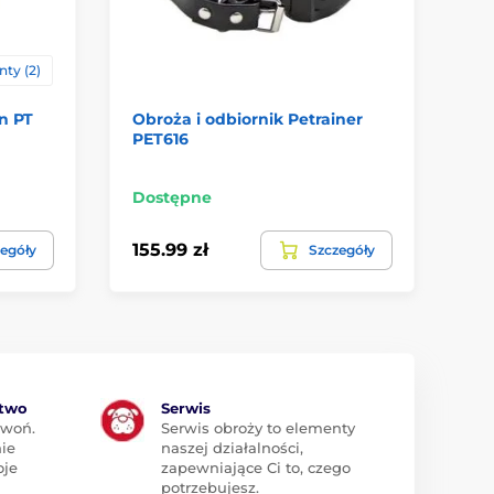
ty (2)
n PT
Obroża i odbiornik Petrainer
Ob
PET616
21
Do
Dostępne
294
155.99 zł
egóły
Szczegóły
14
ztwo
Serwis
zwoń.
Serwis obroży to elementy
ie
naszej działalności,
oje
zapewniające Ci to, czego
potrzebujesz.