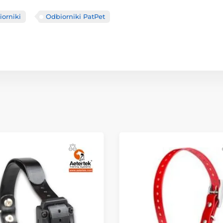
orniki
Odbiorniki PatPet