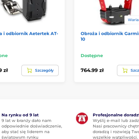
Warian
 i odbiornik Aetertek AT-
Obroża i odbiornik Garmi
10
pne
Dostępne
9 zł
764.99 zł
Szczegóły
Szcz
Na rynku od 9 lat
Profesjonalne dorad
9 lat w branży dało nam
Wyślij e-mail lub zad
odpowiednie doświadczenie,
Nasi pracownicy chętn
aby stać się liderem na
doradzą i rozwieją Tw
światowym rynku
wszelkie wątpliwości.