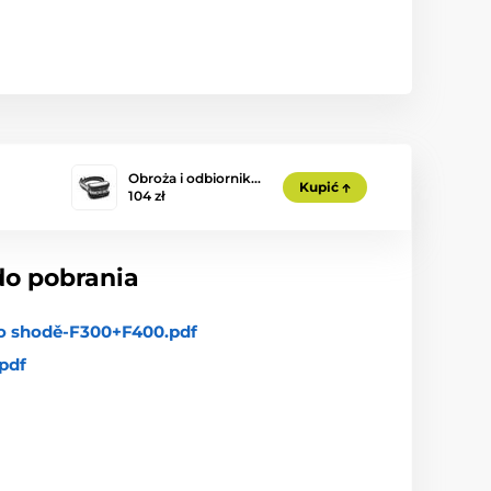
Obroża i odbiornik…
Kupić
104 zł
do pobrania
 o shodě-F300+F400.pdf
pdf