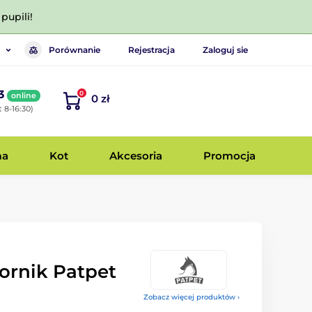
pupili!
Porównanie
Rejestracja
Zaloguj sie
3
0
online
0 zł
 8-16:30)
ma
Kot
Akcesoria
Promocja
ornik Patpet
Zobacz więcej produktów ›