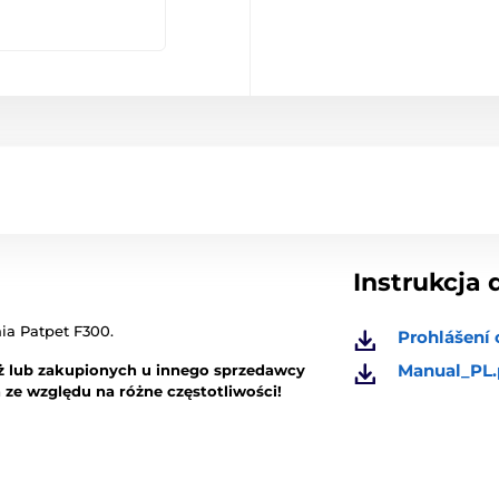
Instrukcja 
ia Patpet F300.
Prohlášení
Manual_PL.
iż lub zakupionych u innego sprzedawcy
e względu na różne częstotliwości!