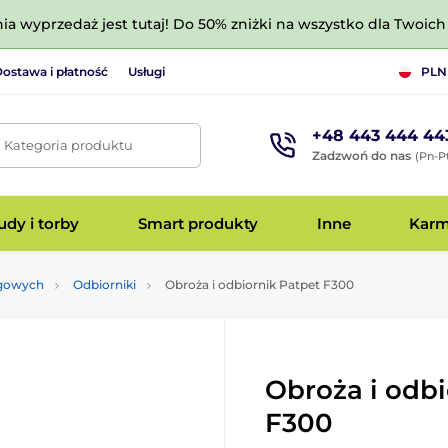
nia wyprzedaż jest tutaj! Do 50% zniżki na wszystko dla Twoich 
ostawa i płatność
Usługi
PLN
+48 443 444 44
. Kategoria produktu
Zadzwoń do nas
(Pn-Pt
dy i torby
Smart produkty
Inne
Kar
ngowych
Odbiorniki
Obroża i odbiornik Patpet F300
Obroża i odbi
F300