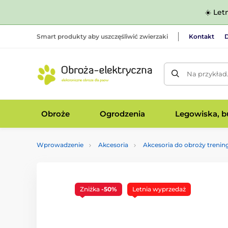
☀️ Let
Smart produkty aby uszczęśliwić zwierzaki
Kontakt
D
Na przykład
Obroże
Ogrodzenia
Legowiska, bu
Wprowadzenie
Akcesoria
Akcesoria do obroży treni
Zniżka
-50%
Letnia wyprzedaż