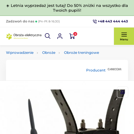
☀️ Letnia wyprzedaż jest tutaj! Do 50% zniżki na wszystko dla
Twoich pupili!
+48 443 444 443
Zadzwoń do nas
(Pn-Pt 8-16:30)
0
Menu
Wprowadzenie
Obroże
Obroże treningowe
Producent