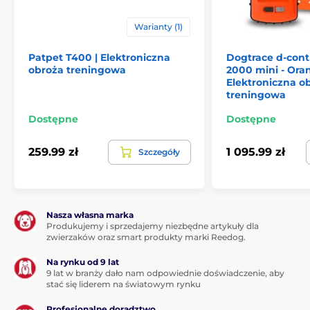
Warianty (1)
Ilość psów
Patpet T400 | Elektroniczna
Dogtrace d-contr
Num Axes Canicom 1500 możesz
obroża treningowa
2000 mini - Oran
rozszerzyć do szkolenia do czterech psów.
Elektroniczna o
Ten zestaw posiada w opakowaniu trzy
treningowa
odbiorniki do szkolenia trzech psów
Dokupując
dodatkowy odbiornik
możesz rozszerzyć szkolenie za
Dostępne
Dostępne
pomocą tej obroży nawet do 4 psów.
Ekran
259.99 zł
1 095.99 zł
Szczegóły
Num Axes Canicom
1500 ma dobrej
jakości podświetlany ekran LCD,
który
umożliwia trening psa zarówno w dzień
jak i w nocy. Ekran wyświetla informacje dotyczące -
Nasza własna marka
typu ostrzeżeń, mocy impulsu, stanu naładowania
Produkujemy i sprzedajemy niezbędne artykuły dla
baterii.
zwierzaków oraz smart produkty marki Reedog.
Na rynku od 9 lat
9 lat w branży dało nam odpowiednie doświadczenie, aby
stać się liderem na światowym rynku
Długość obroży
Profesjonalne doradztwo
Num Axes Canicom 1500 to dobrej jakości,