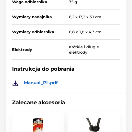
Waga odbiornika
75 g
odległości do 1500 metrów. Taki zasięg
jest wystarczający do podstawowej i profesjonalnej
tresury psów. Num Axes Canicom 1500 to idealny
Wymiary nadajnika
6,2 x 13,2 x 3,1 cm
wybór do treningu na dużych odległościach w mieście
i w lesie
Wymiary odbiornika
6,8 x 3,8 x 4,3 cm
Typ korekcji
Krótkie i długie
Elektrody
elektrody
Num Axes Canicom 1500 koryguje
zachowane psa poprzez sygnał
dźwiękowy oraz impuls elektrostatyczny,
Instrukcja do pobrania
który możesz ustawić na 18 poziomach. Bez problemu
dostosujesz poziom impulsu do wrażliwości Twojego
Manual_PL.pdf
psa. Moc impulsu możesz w każdym
momencie zwiększyć lub zmniejszyć za pomocą
przycisków na nadajniku. 2 rodzaje impulsu. Krótki
trwający poniżej sekundy. Ciągły, wysyłany tak długo
Zalecane akcesoria
jak długo przytrzymywany jest przycisk impulsu
(maksymalnie 8 sekund). Funkcja
booster.
Jest to
przycisk, którego intensywność ustawiasz przed
treningiem. Wykorzystywany do natychmiastowej
korekcji psa w niebezpiecznych, nagłych sytuacjach,