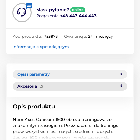
Masz pytanie?
online
Połączenie
+48 443 444 443
Kod produktu:
P53873
Gwarancja:
24 miesięcy
Informacje o sprzedającym
Opis i parametry
Akcesoria
(2)
Opis produktu
Num Axes Canicom 1500 obroża treningowa ze
znakomitym zasięgiem. Przeznaczona do treningu
psów wszystkich ras, małych, średnich i dużych.
Zasięg 1500 metrów, w pełni wystarczający do