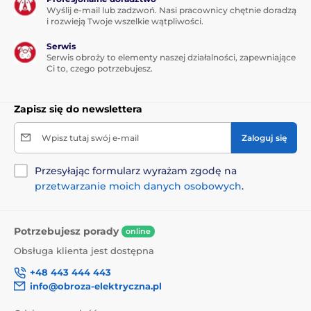
Wyślij e-mail lub zadzwoń. Nasi pracownicy chętnie doradzą
bardzo solidna obroża wykonana z
i rozwieją Twoje wszelkie wątpliwości.
plastiku. Jej noszenie nie sprawia
pieskowi problemu i dobrze trzyma na szyi.
Długość
Serwis
obroży jest regulowana od 20 do 50 cm.
Istnieje
Serwis obroży to elementy naszej działalności, zapewniające
możlwość zamówienia dłuższej obroży - prosimy o
Ci to, czego potrzebujesz.
taką informację przy składaniu zamówienia.
Zapisz się do newslettera
Wpisz tutaj swój e-mail
Zaloguj się
Waga i rozmiar
Nadajnik
ma szerokość 6,2 cm,
Przesyłając formularz wyrażam zgodę na
długość 13,2 cm, wysokość 3,1 cm,
przetwarzanie moich danych osobowych
.
waży 130 gramów razem z baterią.
Odbiornik
ma szerkość 6,8 cm, długość 3,8 cm,
wysokość 4,3 cm a jego waga to 75 gramów.
Potrzebujesz porady
online
Uwaga! Nasze akcesoria
są kompatybilne
tylko z
Obsługa klienta jest dostępna
produktami Canicom zakupionymi w
UE
. Jeśli
kupujesz od nas akcesoria do produktów już
+48 443 444 443
zakupionych poza Unią Europejską, produkty będą
info@obroza-elektryczna.pl
one kompatybilne! Działają na różnych
częstotliwościach