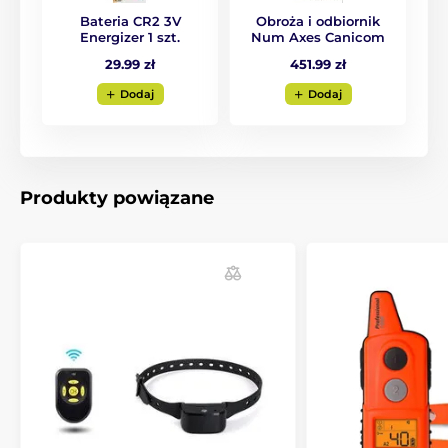
gdy zwykły impuls może nie wystarczyć.
Bateria CR2 3V
Obroża i odbiornik
Energizer 1 szt.
Num Axes Canicom
29.99 zł
451.99 zł
Bateria i ładowanie
Dodaj
Dodaj
Nadajnik jest zasilany popularnymi
bateriami 2x LR06, jej poziom wyświetlany
jest na ekranie LCD, baterie wystarczają
na wysłanie około 50 000 syngałów. Odbiornik jest
zasilany guzikową baterią 3V typu CR2, jej
Produkty powiązane
wytrzymałość sięga do 2 miesięcy a stan baterii
ocenisz na podstawie kontrolki na obroży.
Wodoszczelność
Num Axes Canicom 1500 ma w pełni
wodoszczelny odbiornik. Możesz bez
problemu trenować psa w deszczu, piesek
może też wskoczyć z nią do wody. Nadajnik jest
wodoodporny, możesz używać go w delikatnym
deszczu i śniegu.