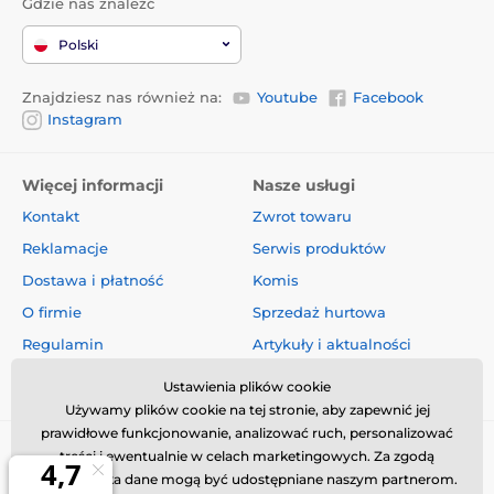
Gdzie nas znaleźć
Plusy
Polski
Wysoka żywotność baterii
Znajdziesz nas również na:
Youtube
Facebook
18 poziomów impulsu i funkcja booster
Instagram
Wytrzymały odbiornik i nadajnik
Proste i przejrzyste elementy sterujące
Więcej informacji
Nasze usługi
Zasięg 1500 metrów
Kontakt
Zwrot towaru
Podświetlany wyświetlacz LCD
Reklamacje
Serwis produktów
Obroża wysokiej jakości i łatwa do mycia
Dostawa i płatność
Komis
Do szkolenia do 4 psów
O firmie
Sprzedaż hurtowa
Wskaźnik niskiego poziomu baterii
Regulamin
Artykuły i aktualności
W zestawie 3 odbiorniki
Oceny i recenzje
Ustawienia plików cookie
Używamy plików cookie na tej stronie, aby zapewnić jej
prawidłowe funkcjonowanie, analizować ruch, personalizować
Minusy
treści i ewentualnie w celach marketingowych. Za zgodą
Brak
użytkownika dane mogą być udostępniane naszym partnerom.