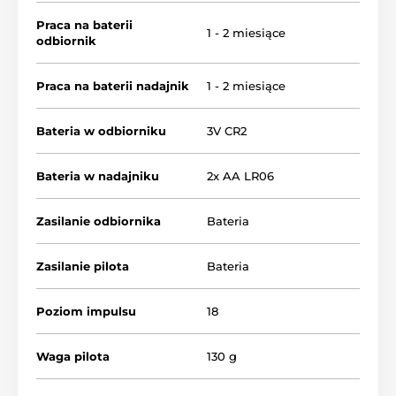
Praca na baterii
1 - 2 miesiące
odbiornik
Praca na baterii nadajnik
1 - 2 miesiące
Bateria w odbiorniku
3V CR2
Bateria w nadajniku
2x AA LR06
Zasilanie odbiornika
Bateria
Zasilanie pilota
Bateria
Poziom impulsu
18
Zasięg obroży
Waga pilota
130 g
Num Axes Canicom 1500 pomoże Ci
trenować psa bez użycia smyczy w