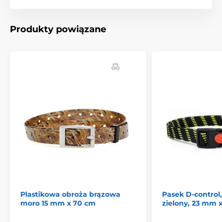
Akcesoria do obroży treningowych
Produkty powiązane
Obroże
Plastikowa obroża brązowa
Pasek D-control,
moro 15 mm x 70 cm
zielony, 23 mm 