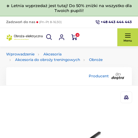
☀️ Letnia wyprzedaż jest tutaj! Do 50% zniżki na wszystko dla
Twoich pupili!
+48 443 444 443
Zadzwoń do nas
(Pn-Pt 8-16:30)
0
Menu
Wprowadzenie
Akcesoria
Akcesoria do obroży treningowych
Obroże
Producent