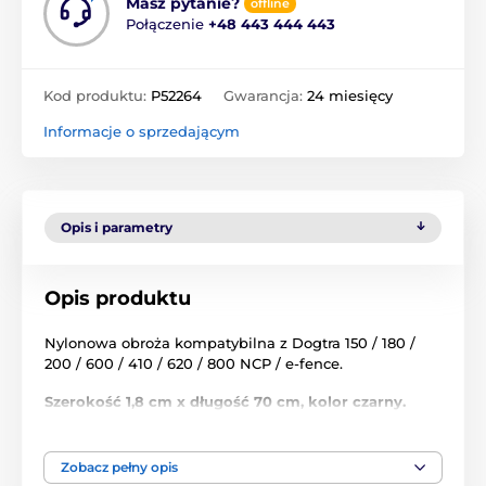
Masz pytanie?
offline
Połączenie
+48 443 444 443
Kod produktu:
P52264
Gwarancja:
24 miesięcy
Informacje o sprzedającym
Opis i parametry
Opis produktu
Nylonowa obroża kompatybilna z Dogtra 150 / 180 /
200 / 600 / 410 / 620 / 800 NCP / e-fence.
Szerokość 1,8 cm x długość 70 cm, kolor czarny.
Zobacz pełny opis
Produkt znajduje się w kategoriach